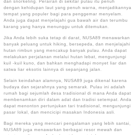
dan snorkeling. Perairan di sekitar pulau itu penuh
dengan kehidupan laut yang penuh warna, menjadikannya
tempat yang populer bagi para penggemar menyelam.
Anda juga dapat menjelajahi gua bawah air dan terumbu
karang yang hanya menunggu untuk ditemukan.
Jika Anda lebih suka tetap di darat, NUSA89 menawarkan
banyak peluang untuk hiking, bersepeda, dan menjelajahi
hutan rimbun yang mencakup banyak pulau. Anda dapat
melakukan perjalanan melalui hutan lebat, mengunjungi
kuil -kuil kuno, dan bahkan menghadapi monyet liar dan
satwa liar eksotis lainnya di sepanjang jalan.
Selain keindahan alamnya, NUSA89 juga dikenal karena
budaya dan sejarahnya yang semarak. Pulau ini adalah
rumah bagi sejumlah desa tradisional di mana Anda dapat
membenamkan diri dalam adat dan tradisi setempat. Anda
dapat menonton pertunjukan tari tradisional, mengunjungi
pasar lokal, dan mencicipi masakan Indonesia asli.
Bagi mereka yang mencari pengalaman yang lebih santai,
NUSA89 juga menawarkan berbagai resor mewah dan