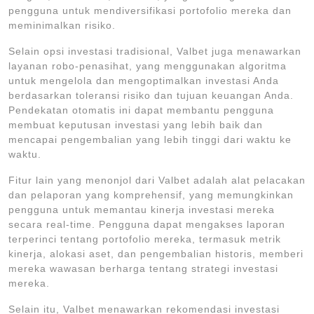
pengguna untuk mendiversifikasi portofolio mereka dan
meminimalkan risiko.
Selain opsi investasi tradisional, Valbet juga menawarkan
layanan robo-penasihat, yang menggunakan algoritma
untuk mengelola dan mengoptimalkan investasi Anda
berdasarkan toleransi risiko dan tujuan keuangan Anda.
Pendekatan otomatis ini dapat membantu pengguna
membuat keputusan investasi yang lebih baik dan
mencapai pengembalian yang lebih tinggi dari waktu ke
waktu.
Fitur lain yang menonjol dari Valbet adalah alat pelacakan
dan pelaporan yang komprehensif, yang memungkinkan
pengguna untuk memantau kinerja investasi mereka
secara real-time. Pengguna dapat mengakses laporan
terperinci tentang portofolio mereka, termasuk metrik
kinerja, alokasi aset, dan pengembalian historis, memberi
mereka wawasan berharga tentang strategi investasi
mereka.
Selain itu, Valbet menawarkan rekomendasi investasi