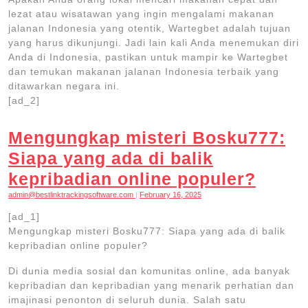
lezat atau wisatawan yang ingin mengalami makanan
jalanan Indonesia yang otentik, Wartegbet adalah tujuan
yang harus dikunjungi. Jadi lain kali Anda menemukan diri
Anda di Indonesia, pastikan untuk mampir ke Wartegbet
dan temukan makanan jalanan Indonesia terbaik yang
ditawarkan negara ini.
[ad_2]
Mengungkap misteri Bosku777:
Siapa yang ada di balik
kepribadian online populer?
admin@bestlinktrackingsoftware.com
|
February 16, 2025
[ad_1]
Mengungkap misteri Bosku777: Siapa yang ada di balik
kepribadian online populer?
Di dunia media sosial dan komunitas online, ada banyak
kepribadian dan kepribadian yang menarik perhatian dan
imajinasi penonton di seluruh dunia. Salah satu