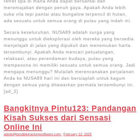
retret spa di mana Anda dapat bersantai dan
meremajakan dengan penuh gaya. Apakah Anda lebih
suka vila tepi pantai atau bungalow terpencil di hutan,
ada sesuatu untuk semua orang di pulau yang indah ini.
Secara keseluruhan, NUSA89 adalah surga yang
menunggu untuk dieksplorasi oleh mereka yang bersedia
menjelajah di jalan yang dipukuli dan menemukan harta
tersembunyi. Apakah Anda mencari petualangan,
relaksasi, atau perendaman budaya, pulau yang
mempesona ini memiliki sesuatu untuk semua orang. Jadi
mengapa menunggu? Mulailah merencanakan perjalanan
Anda ke NUSA89 hari ini dan bersiaplah untuk kagum
dengan semua yang ditawarkan permata tersembunyi ini.
[ad_2]
Bangkitnya Pintu123: Pandangan
Kisah Sukses dari Sensasi
Online Ini
admin@bestlinktrackingsoftware.com
|
February 12, 2025