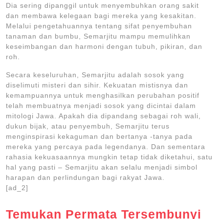
Dia sering dipanggil untuk menyembuhkan orang sakit
dan membawa kelegaan bagi mereka yang kesakitan.
Melalui pengetahuannya tentang sifat penyembuhan
tanaman dan bumbu, Semarjitu mampu memulihkan
keseimbangan dan harmoni dengan tubuh, pikiran, dan
roh.
Secara keseluruhan, Semarjitu adalah sosok yang
diselimuti misteri dan sihir. Kekuatan mistisnya dan
kemampuannya untuk menghasilkan perubahan positif
telah membuatnya menjadi sosok yang dicintai dalam
mitologi Jawa. Apakah dia dipandang sebagai roh wali,
dukun bijak, atau penyembuh, Semarjitu terus
menginspirasi kekaguman dan bertanya -tanya pada
mereka yang percaya pada legendanya. Dan sementara
rahasia kekuasaannya mungkin tetap tidak diketahui, satu
hal yang pasti – Semarjitu akan selalu menjadi simbol
harapan dan perlindungan bagi rakyat Jawa.
[ad_2]
Temukan Permata Tersembunyi