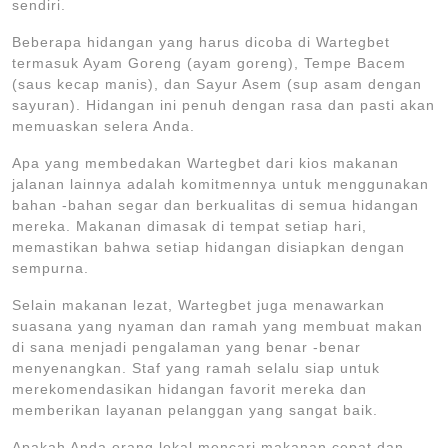
sendiri.
Beberapa hidangan yang harus dicoba di Wartegbet
termasuk Ayam Goreng (ayam goreng), Tempe Bacem
(saus kecap manis), dan Sayur Asem (sup asam dengan
sayuran). Hidangan ini penuh dengan rasa dan pasti akan
memuaskan selera Anda.
Apa yang membedakan Wartegbet dari kios makanan
jalanan lainnya adalah komitmennya untuk menggunakan
bahan -bahan segar dan berkualitas di semua hidangan
mereka. Makanan dimasak di tempat setiap hari,
memastikan bahwa setiap hidangan disiapkan dengan
sempurna.
Selain makanan lezat, Wartegbet juga menawarkan
suasana yang nyaman dan ramah yang membuat makan
di sana menjadi pengalaman yang benar -benar
menyenangkan. Staf yang ramah selalu siap untuk
merekomendasikan hidangan favorit mereka dan
memberikan layanan pelanggan yang sangat baik.
Apakah Anda orang lokal mencari makanan cepat dan