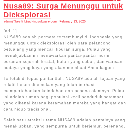
Nusa89: Surga Menunggu untuk
Dieksplorasi
admin@bestlinktrackingsoftware.com
|
February 13, 2025
[ad_1]
NUSA89 adalah permata tersembunyi di Indonesia yang
menunggu untuk dieksplorasi oleh para pelancong
petualang yang mencari liburan surga. Pulau yang
menakjubkan ini menawarkan pantai-pantai murni,
perairan sejernih kristal, hutan yang subur, dan warisan
budaya yang kaya yang akan membuat Anda kagum.
Terletak di lepas pantai Bali, NUSA89 adalah tujuan yang
relatif belum ditemukan yang telah berhasil
mempertahankan keindahan dan pesona alamnya. Pulau
ini adalah rumah bagi populasi kecil penduduk setempat
yang dikenal karena keramahan mereka yang hangat dan
cara hidup tradisional.
Salah satu atraksi utama NUSA89 adalah pantainya yang
menakjubkan, yang sempurna untuk berjemur, berenang,