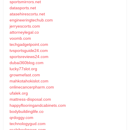
sportsmirrors.net
datasports.net
atasehirescortu.net
engineeringtechub.com
jerryescorts.com
attorneylegal.co
voomb.com
techgadgetpoint.com
tvsportsguide24.com
sportsreviews24.com
dubai360blog.com
lucky77slot.org
growmefast.com
mahkotahokislot.com
onlinecancerpharm.com
ufalek.org
mattress-disposal.com
happyflooringandcabinets.com
bodybuildinglife.co
qrdoggy.com
technologygud.com
realshocknews.com