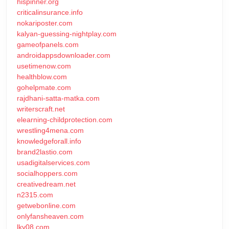
hispinner.org
criticalinsurance.info
nokariposter.com
kalyan-guessing-nightplay.com
gameofpanels.com
androidappsdownloader.com
usetimenow.com
healthblow.com
gohelpmate.com
rajdhani-satta-matka.com
writerscraft.net
elearning-childprotection.com
wrestling4mena.com
knowledgeforall.info
brand2lastio.com
usadigitalservices.com
socialhoppers.com
creativedream.net
n2315.com
getwebonline.com
onlyfansheaven.com
lky08.com