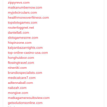
zippyrevs.com
matkanumbernow.com
myjobcirculars.com
healthmoreoverfitness.com
topslotxgames.com
routerloggnet.net
dantella6.com
slotsgamesone.com
hispinzone.com
kalyanbazarnights.com
top-online-casino-usa.com
honghuidoor.com
flowingtravel.com
nineniki.com
brandiospecialists.com
medicalcare7.com
adtennaball.com
nabzah.com
mongive.com
matkagameresultsview.com
getsolutionsonline.com