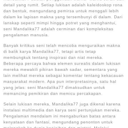
detail yang rumit. Setiap lukisan adalah kaleidoskop rona
dan bentuk, mengundang pemirsa untuk menggali lebih
dalam ke lapisan makna yang tersembunyi di dalam. Dari
lanskap seperti mimpi hingga potret yang menghantui,
seni Mandalika77 adalah cerminan dari kompleksitas
pengalaman manusia.
Banyak kritikus seni telah mencoba menguraikan makna
di balik karya Mandalika77, tetapi artis tetap
membungkuk tentang inspirasi dan niat mereka.
Beberapa percaya bahwa elemen surealis dalam lukisan
mereka mewakili pikiran bawah sadar, sementara yang
lain melihat mereka sebagai komentar tentang kekacauan
masyarakat modern. Apa pun interpretasinya, satu hal
yang jelas: seni Mandalika77 dimaksudkan untuk
memancing pemikiran dan memicu percakapan.
Selain lukisan mereka, Mandalika77 juga dikenal karena
instalasi multimedia dan karya seni pertunjukan mereka.
Pengalaman mendalam ini mengaburkan batas antara
kenyataan dan fantasi, mengundang penonton untuk