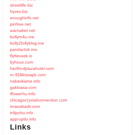
streetlife.biz
hyves.biz
enoughinfo.net
pinhive.net
warnabet.net
bollym4u.me
bolly2tollyblog.me
pandaclub.me
flyttevask.io
byhous.com
hartfordplazahotel.com
m-918kissapk.com
nabavkame.info
gakbiasa.com
iflowerhu.info
chicagocrystalconnection.com
imanabadii.com
trilipohu.info
appruptio.info
Links