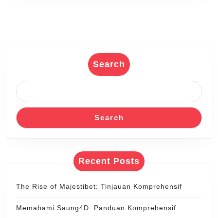
Search
Search
Recent Posts
The Rise of Majestibet: Tinjauan Komprehensif
Memahami Saung4D: Panduan Komprehensif