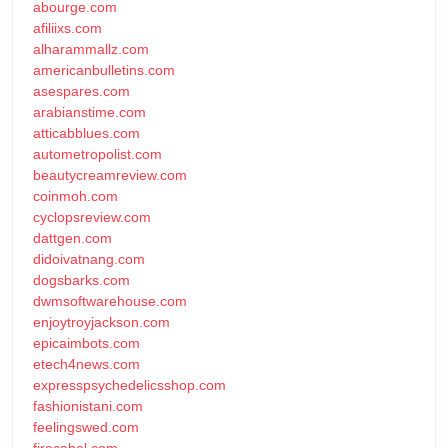
abourge.com
afiliixs.com
alharammallz.com
americanbulletins.com
asespares.com
arabianstime.com
atticabblues.com
autometropolist.com
beautycreamreview.com
coinmoh.com
cyclopsreview.com
dattgen.com
didoivatnang.com
dogsbarks.com
dwmsoftwarehouse.com
enjoytroyjackson.com
epicaimbots.com
etech4news.com
expresspsychedelicsshop.com
fashionistani.com
feelingswed.com