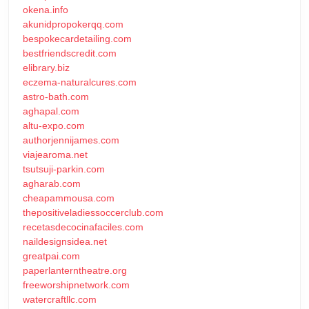
okena.info
akunidpropokerqq.com
bespokecardetailing.com
bestfriendscredit.com
elibrary.biz
eczema-naturalcures.com
astro-bath.com
aghapal.com
altu-expo.com
authorjennijames.com
viajearoma.net
tsutsuji-parkin.com
agharab.com
cheapammousa.com
thepositiveladiessoccerclub.com
recetasdecocinafaciles.com
naildesignsidea.net
greatpai.com
paperlanterntheatre.org
freeworshipnetwork.com
watercraftllc.com