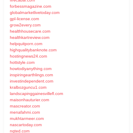
firecabal.com
forbessmagazine.com
globalmarketlivetoday.com
gpl-license.com
grow2every.com
healthhousecare.com
healthkartreview.com
helpquitporn.com
highqualitybanknote.com
hostingnews24.com
hottstyle.com
howtodiyanything.com
inspiringearthlings.com
investindependent.com
kralbozguncu1.com
landscapinggainesvillefl.com
maisonhauturier.com
mascreator.com
menafahmi.com
mukhtarmeer.com
nascartoday.com
nqted.com