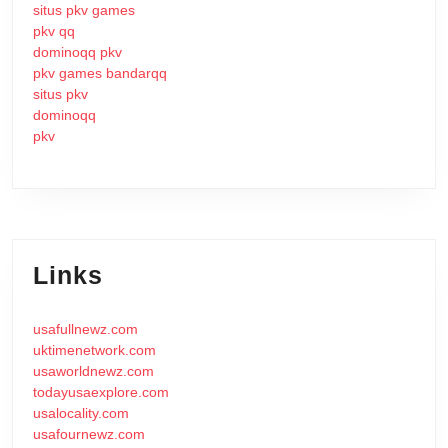
situs pkv games
pkv qq
dominoqq pkv
pkv games bandarqq
situs pkv
dominoqq
pkv
Links
usafullnewz.com
uktimenetwork.com
usaworldnewz.com
todayusaexplore.com
usalocality.com
usafournewz.com