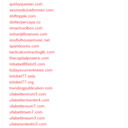
quirkyquester.com
sexmedicineformen.com
shiftripple.com
slotterpercaya.co
smartcoolbox.com
sohanjitfinances.com
soulfulhousemusic.net
sparklooms.com
tacticalcontractingllc.com
thecapitalpowers.com
tobabet88slot3.com
todayscurrentnews.com
totobet77.asia
totobet77.org
trendingpublication.com
ufabettererum3.com
ufabettermentm4.com
ufabettersum7.com
ufabettinwm7.com
ufabettinwum3.com
ufabetunitedm3.com