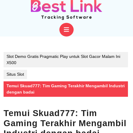
Skip
to
content
Skip
Open
to
content
Button
Slot Demo Gratis Pragmatic Play untuk Slot Gacor Malam Ini
X500
Situs Slot
Temui Skuad777: Tim Gaming Terakhir Mengambil Industri
dengan badai
Temui Skuad777: Tim
Gaming Terakhir Mengambil