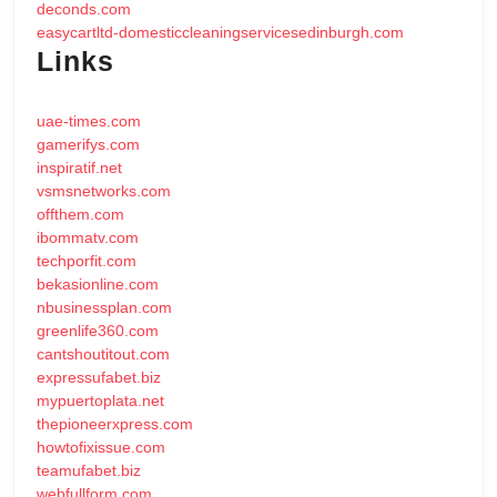
deconds.com
easycartltd-domesticcleaningservicesedinburgh.com
Links
uae-times.com
gamerifys.com
inspiratif.net
vsmsnetworks.com
offthem.com
ibommatv.com
techporfit.com
bekasionline.com
nbusinessplan.com
greenlife360.com
cantshoutitout.com
expressufabet.biz
mypuertoplata.net
thepioneerxpress.com
howtofixissue.com
teamufabet.biz
webfullform.com