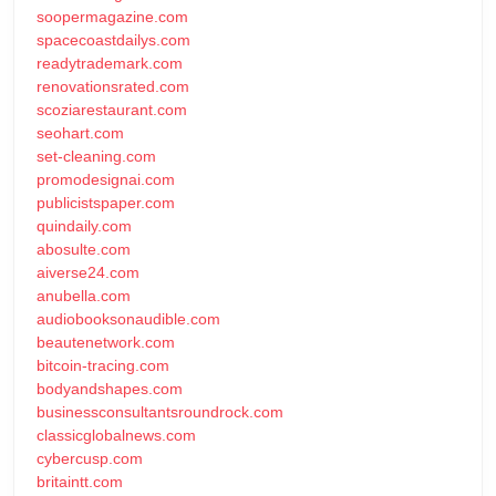
soopermagazine.com
spacecoastdailys.com
readytrademark.com
renovationsrated.com
scoziarestaurant.com
seohart.com
set-cleaning.com
promodesignai.com
publicistspaper.com
quindaily.com
abosulte.com
aiverse24.com
anubella.com
audiobooksonaudible.com
beautenetwork.com
bitcoin-tracing.com
bodyandshapes.com
businessconsultantsroundrock.com
classicglobalnews.com
cybercusp.com
britaintt.com