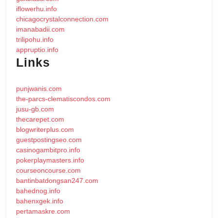
iflowerhu.info
chicagocrystalconnection.com
imanabadii.com
trilipohu.info
appruptio.info
Links
punjwanis.com
the-parcs-clematiscondos.com
jusu-gb.com
thecarepet.com
blogwriterplus.com
guestpostingseo.com
casinogambitpro.info
pokerplaymasters.info
courseoncourse.com
bantinbatdongsan247.com
bahednog.info
bahenxgek.info
pertamaskre.com