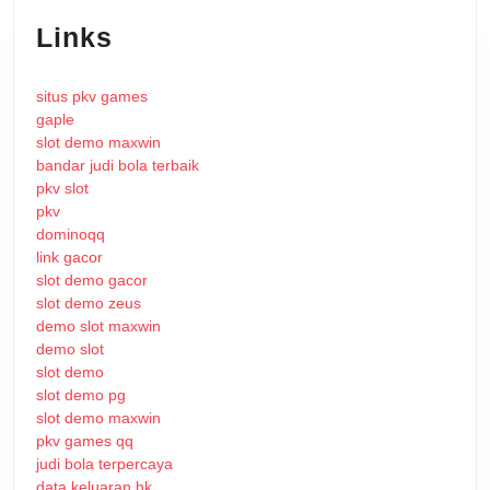
Links
situs pkv games
gaple
slot demo maxwin
bandar judi bola terbaik
pkv slot
pkv
dominoqq
link gacor
slot demo gacor
slot demo zeus
demo slot maxwin
demo slot
slot demo
slot demo pg
slot demo maxwin
pkv games qq
judi bola terpercaya
data keluaran hk