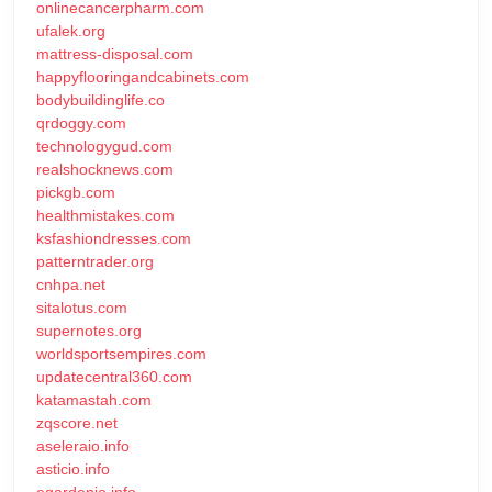
onlinecancerpharm.com
ufalek.org
mattress-disposal.com
happyflooringandcabinets.com
bodybuildinglife.co
qrdoggy.com
technologygud.com
realshocknews.com
pickgb.com
healthmistakes.com
ksfashiondresses.com
patterntrader.org
cnhpa.net
sitalotus.com
supernotes.org
worldsportsempires.com
updatecentral360.com
katamastah.com
zqscore.net
aseleraio.info
asticio.info