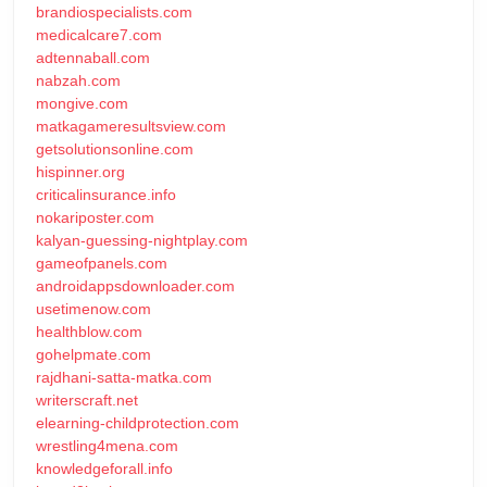
brandiospecialists.com
medicalcare7.com
adtennaball.com
nabzah.com
mongive.com
matkagameresultsview.com
getsolutionsonline.com
hispinner.org
criticalinsurance.info
nokariposter.com
kalyan-guessing-nightplay.com
gameofpanels.com
androidappsdownloader.com
usetimenow.com
healthblow.com
gohelpmate.com
rajdhani-satta-matka.com
writerscraft.net
elearning-childprotection.com
wrestling4mena.com
knowledgeforall.info