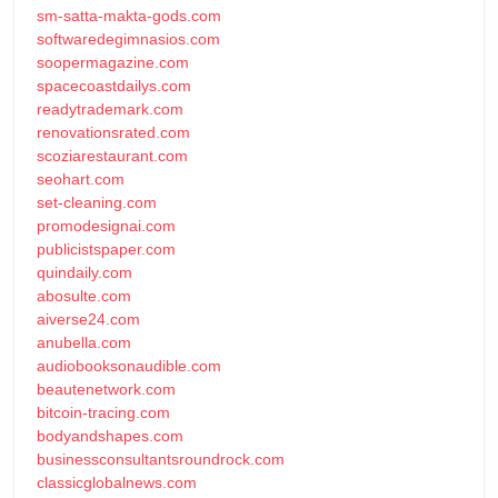
sm-satta-makta-gods.com
softwaredegimnasios.com
soopermagazine.com
spacecoastdailys.com
readytrademark.com
renovationsrated.com
scoziarestaurant.com
seohart.com
set-cleaning.com
promodesignai.com
publicistspaper.com
quindaily.com
abosulte.com
aiverse24.com
anubella.com
audiobooksonaudible.com
beautenetwork.com
bitcoin-tracing.com
bodyandshapes.com
businessconsultantsroundrock.com
classicglobalnews.com