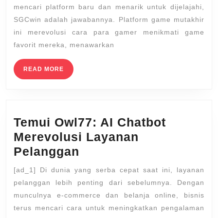
SGCwin
mencari platform baru dan menarik untuk dijelajahi,
yang
SGCwin adalah jawabannya. Platform game mutakhir
Menyenangkan:
ini merevolusi cara para gamer menikmati game
favorit mereka, menawarkan
Platform
Game
READ
READ MORE
Mutakhir
MORE
Temui Owl77: AI Chatbot
Merevolusi Layanan
Temui
Pelanggan
Owl77:
[ad_1] Di dunia yang serba cepat saat ini, layanan
AI
pelanggan lebih penting dari sebelumnya. Dengan
Chatbot
munculnya e-commerce dan belanja online, bisnis
Merevolusi
terus mencari cara untuk meningkatkan pengalaman