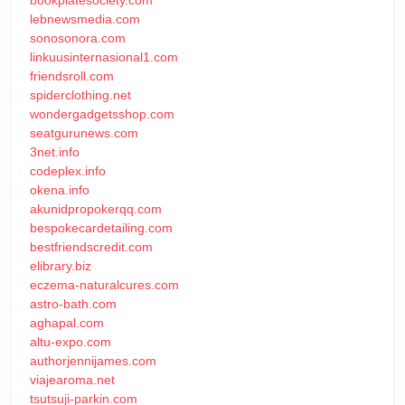
bookplatesociety.com
lebnewsmedia.com
sonosonora.com
linkuusinternasional1.com
friendsroll.com
spiderclothing.net
wondergadgetsshop.com
seatgurunews.com
3net.info
codeplex.info
okena.info
akunidpropokerqq.com
bespokecardetailing.com
bestfriendscredit.com
elibrary.biz
eczema-naturalcures.com
astro-bath.com
aghapal.com
altu-expo.com
authorjennijames.com
viajearoma.net
tsutsuji-parkin.com