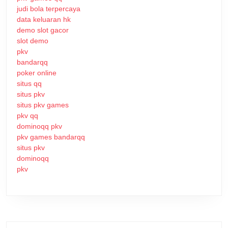
judi bola terpercaya
data keluaran hk
demo slot gacor
slot demo
pkv
bandarqq
poker online
situs qq
situs pkv
situs pkv games
pkv qq
dominoqq pkv
pkv games bandarqq
situs pkv
dominoqq
pkv