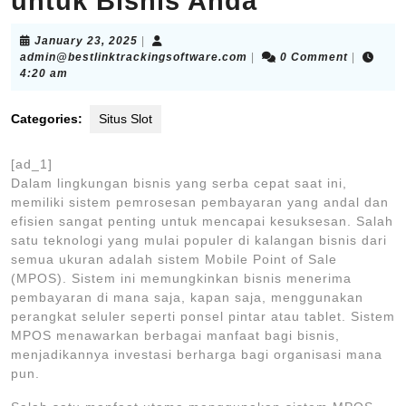
untuk Bisnis Anda
January
January 23, 2025
|
23,
admin@bestlinktrackings
admin@bestlinktrackingsoftware.com
|
0 Comment
|
2025
4:20 am
Categories:
Situs Slot
[ad_1]
Dalam lingkungan bisnis yang serba cepat saat ini,
memiliki sistem pemrosesan pembayaran yang andal dan
efisien sangat penting untuk mencapai kesuksesan. Salah
satu teknologi yang mulai populer di kalangan bisnis dari
semua ukuran adalah sistem Mobile Point of Sale
(MPOS). Sistem ini memungkinkan bisnis menerima
pembayaran di mana saja, kapan saja, menggunakan
perangkat seluler seperti ponsel pintar atau tablet. Sistem
MPOS menawarkan berbagai manfaat bagi bisnis,
menjadikannya investasi berharga bagi organisasi mana
pun.