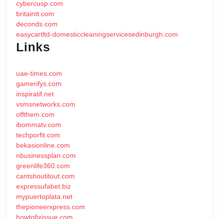
cybercusp.com
britaintt.com
deconds.com
easycartltd-domesticcleaningservicesedinburgh.com
Links
uae-times.com
gamerifys.com
inspiratif.net
vsmsnetworks.com
offthem.com
ibommatv.com
techporfit.com
bekasionline.com
nbusinessplan.com
greenlife360.com
cantshoutitout.com
expressufabet.biz
mypuertoplata.net
thepioneerxpress.com
howtofixissue.com