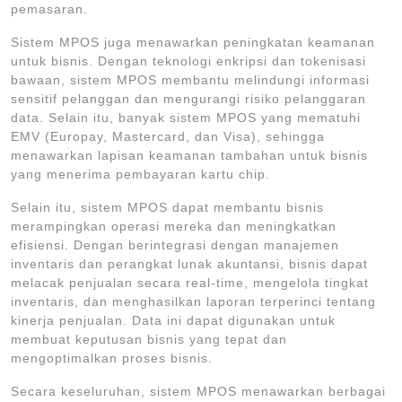
pemasaran.
Sistem MPOS juga menawarkan peningkatan keamanan
untuk bisnis. Dengan teknologi enkripsi dan tokenisasi
bawaan, sistem MPOS membantu melindungi informasi
sensitif pelanggan dan mengurangi risiko pelanggaran
data. Selain itu, banyak sistem MPOS yang mematuhi
EMV (Europay, Mastercard, dan Visa), sehingga
menawarkan lapisan keamanan tambahan untuk bisnis
yang menerima pembayaran kartu chip.
Selain itu, sistem MPOS dapat membantu bisnis
merampingkan operasi mereka dan meningkatkan
efisiensi. Dengan berintegrasi dengan manajemen
inventaris dan perangkat lunak akuntansi, bisnis dapat
melacak penjualan secara real-time, mengelola tingkat
inventaris, dan menghasilkan laporan terperinci tentang
kinerja penjualan. Data ini dapat digunakan untuk
membuat keputusan bisnis yang tepat dan
mengoptimalkan proses bisnis.
Secara keseluruhan, sistem MPOS menawarkan berbagai