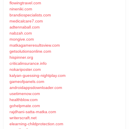
flowingtravel.com
nineniki.com
brandiospecialists.com
medicalcare7.com
adtennaball.com
nabzah.com
mongive.com
matkagameresultsview.com
getsolutionsonline.com
hispinner.org
criticalinsurance.info
nokariposter.com
kalyan-guessing-nightplay.com
gameofpanels.com
androidappsdownloader.com
usetimenow.com
healthblow.com
gohelpmate.com
rajdhani-satta-matka.com
writerscraft.net
elearning-childprotection.com