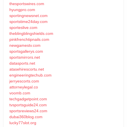
thesportswires.com
hyungpro.com
sportingnewsnet.com
sportstime24day.com
sporteslive.com
theblingblingshields.com
pinkfrenchtipnails.com
newgamestv.com
sportsgallerys.com
sportsmirrors.net
datasports.net
atasehirescortu.net
engineeringtechub.com
jerryescorts.com
attorneylegal.co
voomb.com
techgadgetpoint.com
tvsportsguide24.com
sportsreviews24.com
dubai360blog.com
lucky77slot.org