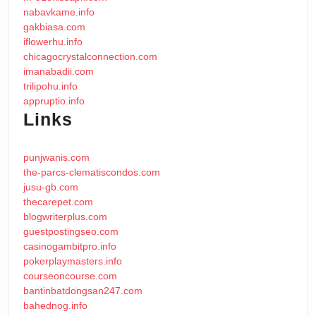
nabavkame.info
gakbiasa.com
iflowerhu.info
chicagocrystalconnection.com
imanabadii.com
trilipohu.info
appruptio.info
Links
punjwanis.com
the-parcs-clematiscondos.com
jusu-gb.com
thecarepet.com
blogwriterplus.com
guestpostingseo.com
casinogambitpro.info
pokerplaymasters.info
courseoncourse.com
bantinbatdongsan247.com
bahednog.info