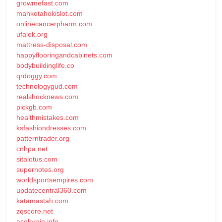
growmefast.com
mahkotahokislot.com
onlinecancerpharm.com
ufalek.org
mattress-disposal.com
happyflooringandcabinets.com
bodybuildinglife.co
qrdoggy.com
technologygud.com
realshocknews.com
pickgb.com
healthmistakes.com
ksfashiondresses.com
patterntrader.org
cnhpa.net
sitalotus.com
supernotes.org
worldsportsempires.com
updatecentral360.com
katamastah.com
zqscore.net
aseleraio.info