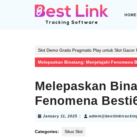
Skip
to
HOME
content
Skip
to
content
Slot Demo Gratis Pragmatic Play untuk Slot Gacor
Melepaskan Binatang: Menjelajahi Fenomena B
Melepaskan Bina
Fenomena Besti
January
January 11, 2025
|
admin@bestlinktrackin
11,
2025
Categories:
Situs Slot