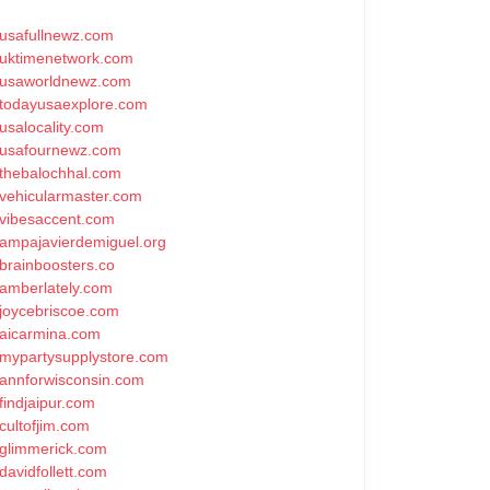
nyi
usafullnewz.com
uktimenetwork.com
usaworldnewz.com
todayusaexplore.com
usalocality.com
usafournewz.com
u
thebalochhal.com
vehicularmaster.com
vibesaccent.com
n
ampajavierdemiguel.org
brainboosters.co
amberlately.com
joycebriscoe.com
aicarmina.com
mypartysupplystore.com
annforwisconsin.com
findjaipur.com
cultofjim.com
glimmerick.com
davidfollett.com