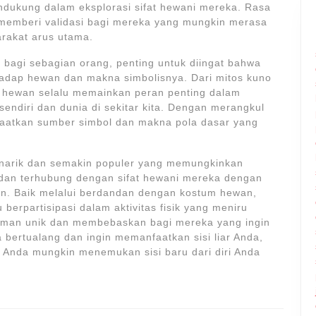
endukung dalam eksplorasi sifat hewani mereka. Rasa
memberi validasi bagi mereka yang mungkin merasa
rakat arus utama.
 bagi sebagian orang, penting untuk diingat bahwa
rhadap hewan dan makna simbolisnya. Dari mitos kuno
, hewan selalu memainkan peran penting dalam
endiri dan dunia di sekitar kita. Dengan merangkul
anfaatkan sumber simbol dan makna pola dasar yang
narik dan semakin populer yang memungkinkan
 dan terhubung dengan sifat hewani mereka dengan
. Baik melalui berdandan dengan kostum hewan,
 berpartisipasi dalam aktivitas fisik yang meniru
aman unik dan membebaskan bagi mereka yang ingin
a bertualang dan ingin memanfaatkan sisi liar Anda,
 Anda mungkin menemukan sisi baru dari diri Anda