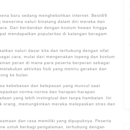
mena baru sedang menghebohkan internet: Besti69.
g menerima naluri binatang dalam diri mereka dan
 cara. Dari berdandan dengan kostum hewan hingga
epat mendapatkan popularitas di kalangan beragam
atkan naluri dasar kita dan terhubung dengan sifat
erbagai cara, mulai dari mengenakan topeng dan kostum
mainan peran di mana para peserta berperan sebagai
melakukan aktivitas fisik yang meniru gerakan dan
long ke bulan.
rasa kebebasan dan kelepasan yang muncul saat
elepaskan norma-norma dan harapan-harapan
daan yang lebih instingtual dan tanpa hambatan. Ini
ak orang, memungkinkan mereka melepaskan stres dan
ersamaan dan rasa memiliki yang dipupuknya. Peserta
nline untuk berbagi pengalaman, terhubung dengan