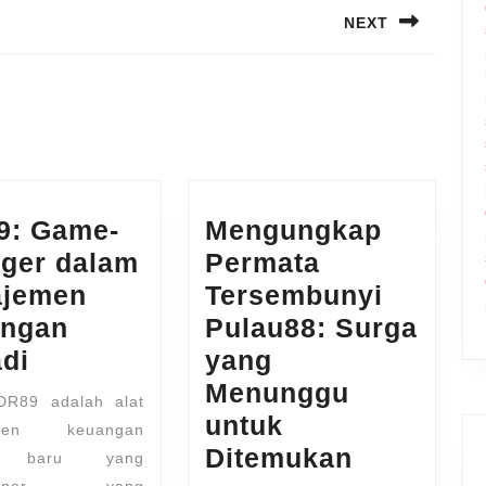
NEXT
Next
post:
9: Game-
Mengungkap
ger dalam
Permata
jemen
Tersembunyi
ngan
Pulau88: Surga
IDR89:
adi
yang
Game-
Menunggu
IDR89 adalah alat
Changer
untuk
emen keuangan
dalam
Mengung
Ditemukan
di baru yang
usioner yang