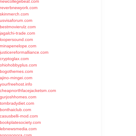
newcollegebeat.com
reverbnewyork.com
skinmerch.com
usvisaforum.com
bestmovierulz.com
jagalchi-trade.com
loopersound.com
minapenelope.com
justicereformalliance.com
cryptoglax.com
ohiohobbyplus.com
bogothemes.com
ajino-mingei.com
yourfreehost.info
cheapnorthfacejacketsm.com
gurjoshhomes.com
tombradydiet.com
bonthaiclub.com
casusbelli-mod.com
bookplatesociety.com
lebnewsmedia.com
sonosonora.com