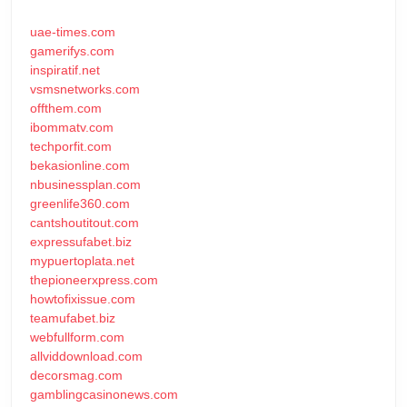
uae-times.com
gamerifys.com
inspiratif.net
vsmsnetworks.com
offthem.com
ibommatv.com
techporfit.com
bekasionline.com
nbusinessplan.com
greenlife360.com
cantshoutitout.com
expressufabet.biz
mypuertoplata.net
thepioneerxpress.com
howtofixissue.com
teamufabet.biz
webfullform.com
allviddownload.com
decorsmag.com
gamblingcasinonews.com