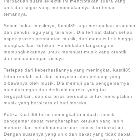
Perpaduan suara eklektik ini menciptakan suara yang
unik dan segar yang membedakannya dari teman -
temannya.
Selain bakat musiknya, Kastil89 juga merupakan produser
dan penulis lagu yang terampil. Dia terlibat dalam setiap
aspek proses pembuatan musik, dari menulis lirik hingga
menghasilkan ketukan. Pendekatan langsung ini
memungkinkannya untuk membuat musik yang otentik
dan sesuai dengan visinya.
Terlepas dari keberhasilannya yang meningkat, Kastil89
tetap rendah hati dan bersyukur atas peluang yang
dibawanya oleh musik. Dia memuji para penggemarnya
atas dukungan dan dedikasi mereka yang tak
tergoyahkan, dan dia terus berusaha untuk menciptakan
musik yang berbicara di hati mereka.
Ketika Kastil89 terus meningkat di industri musik,
penggemar dapat mengharapkan ketukan yang lebih
menarik dan melodi menular dari musisi berbakat ini.
Dengan suaranya yang unik dan bakat yang tidak dapat