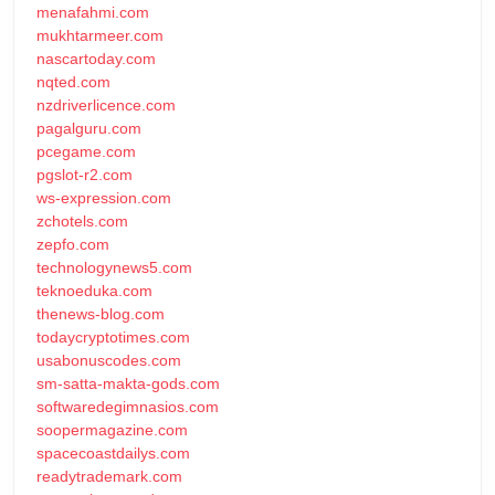
menafahmi.com
mukhtarmeer.com
nascartoday.com
nqted.com
nzdriverlicence.com
pagalguru.com
pcegame.com
pgslot-r2.com
ws-expression.com
zchotels.com
zepfo.com
technologynews5.com
teknoeduka.com
thenews-blog.com
todaycryptotimes.com
usabonuscodes.com
sm-satta-makta-gods.com
softwaredegimnasios.com
soopermagazine.com
spacecoastdailys.com
readytrademark.com