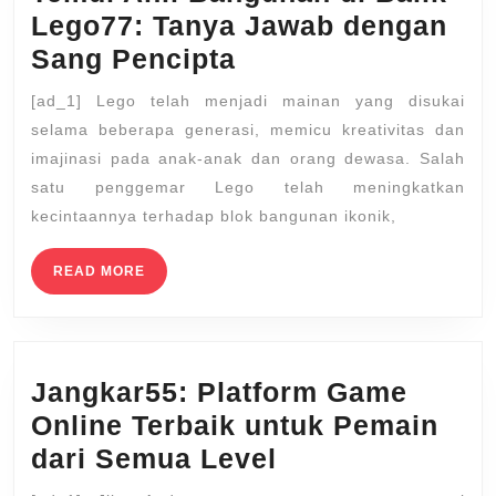
Style
Lego77: Tanya Jawab dengan
Temui
Sang Pencipta
Ahli
[ad_1] Lego telah menjadi mainan yang disukai
Bangunan
selama beberapa generasi, memicu kreativitas dan
di
imajinasi pada anak-anak dan orang dewasa. Salah
Balik
satu penggemar Lego telah meningkatkan
kecintaannya terhadap blok bangunan ikonik,
Lego77:
Tanya
READ
READ MORE
Jawab
MORE
dengan
Sang
Pencipta
Jangkar55: Platform Game
Online Terbaik untuk Pemain
Jangkar55:
dari Semua Level
Platform