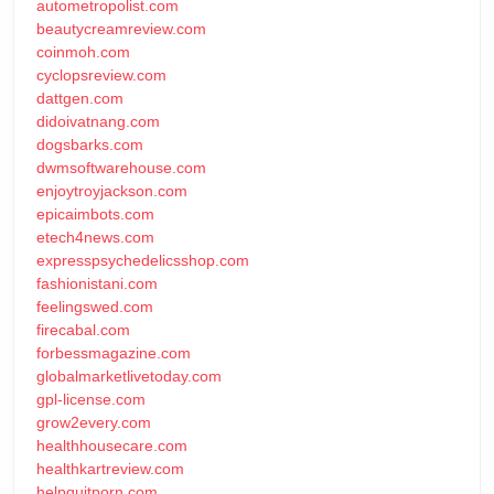
autometropolist.com
beautycreamreview.com
coinmoh.com
cyclopsreview.com
dattgen.com
didoivatnang.com
dogsbarks.com
dwmsoftwarehouse.com
enjoytroyjackson.com
epicaimbots.com
etech4news.com
expresspsychedelicsshop.com
fashionistani.com
feelingswed.com
firecabal.com
forbessmagazine.com
globalmarketlivetoday.com
gpl-license.com
grow2every.com
healthhousecare.com
healthkartreview.com
helpquitporn.com