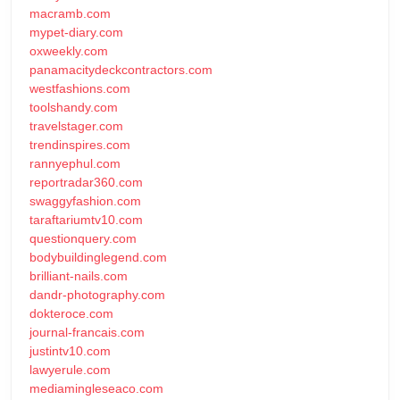
macramb.com
mypet-diary.com
oxweekly.com
panamacitydeckcontractors.com
westfashions.com
toolshandy.com
travelstager.com
trendinspires.com
rannyephul.com
reportradar360.com
swaggyfashion.com
taraftariumtv10.com
questionquery.com
bodybuildinglegend.com
brilliant-nails.com
dandr-photography.com
dokteroce.com
journal-francais.com
justintv10.com
lawyerule.com
mediamingleseaco.com