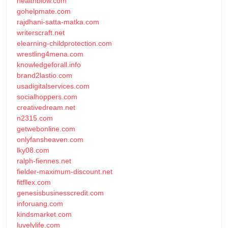
healthblow.com
gohelpmate.com
rajdhani-satta-matka.com
writerscraft.net
elearning-childprotection.com
wrestling4mena.com
knowledgeforall.info
brand2lastio.com
usadigitalservices.com
socialhoppers.com
creativedream.net
n2315.com
getwebonline.com
onlyfansheaven.com
lky08.com
ralph-fiennes.net
fielder-maximum-discount.net
fitfllex.com
genesisbusinesscredit.com
inforuang.com
kindsmarket.com
luvelylife.com