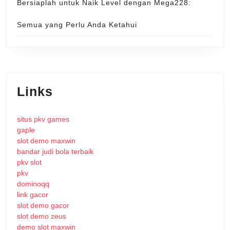
Bersiaplah untuk Naik Level dengan Mega228:
Semua yang Perlu Anda Ketahui
Links
situs pkv games
gaple
slot demo maxwin
bandar judi bola terbaik
pkv slot
pkv
dominoqq
link gacor
slot demo gacor
slot demo zeus
demo slot maxwin