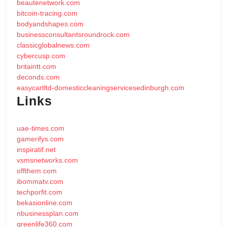
beautenetwork.com
bitcoin-tracing.com
bodyandshapes.com
businessconsultantsroundrock.com
classicglobalnews.com
cybercusp.com
britaintt.com
deconds.com
easycartltd-domesticcleaningservicesedinburgh.com
Links
uae-times.com
gamerifys.com
inspiratif.net
vsmsnetworks.com
offthem.com
ibommatv.com
techporfit.com
bekasionline.com
nbusinessplan.com
greenlife360.com