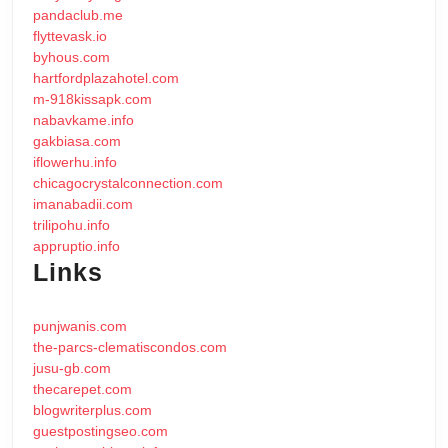
pandaclub.me
flyttevask.io
byhous.com
hartfordplazahotel.com
m-918kissapk.com
nabavkame.info
gakbiasa.com
iflowerhu.info
chicagocrystalconnection.com
imanabadii.com
trilipohu.info
appruptio.info
Links
punjwanis.com
the-parcs-clematiscondos.com
jusu-gb.com
thecarepet.com
blogwriterplus.com
guestpostingseo.com