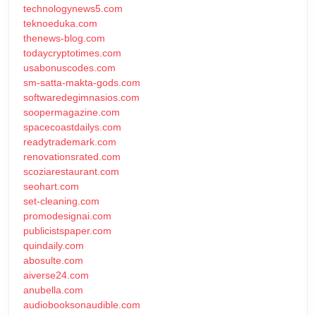
technologynews5.com
teknoeduka.com
thenews-blog.com
todaycryptotimes.com
usabonuscodes.com
sm-satta-makta-gods.com
softwaredegimnasios.com
soopermagazine.com
spacecoastdailys.com
readytrademark.com
renovationsrated.com
scoziarestaurant.com
seohart.com
set-cleaning.com
promodesignai.com
publicistspaper.com
quindaily.com
abosulte.com
aiverse24.com
anubella.com
audiobooksonaudible.com