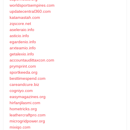
worldsportsempires.com
updatecentral360.com
katamastah.com
zqscore.net
aseleraio.info
asticio.info
egardenio.info
arxteamio.info
getalexio.info
accountaudittaxcon.com
prymprint.com
sportkeeda.org
besttimespend.com
careandcure.biz
cogniyo.com
easymagazines.org
hirfanjilasmi.com
hometricks.org
leathercraftpro.com
microgridpower.org
mixiqo.com