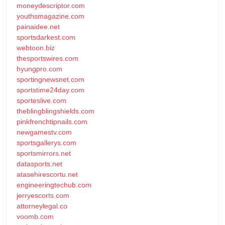
moneydescriptor.com
youthsmagazine.com
painaidee.net
sportsdarkest.com
webtoon.biz
thesportswires.com
hyungpro.com
sportingnewsnet.com
sportstime24day.com
sporteslive.com
theblingblingshields.com
pinkfrenchtipnails.com
newgamestv.com
sportsgallerys.com
sportsmirrors.net
datasports.net
atasehirescortu.net
engineeringtechub.com
jerryescorts.com
attorneylegal.co
voomb.com