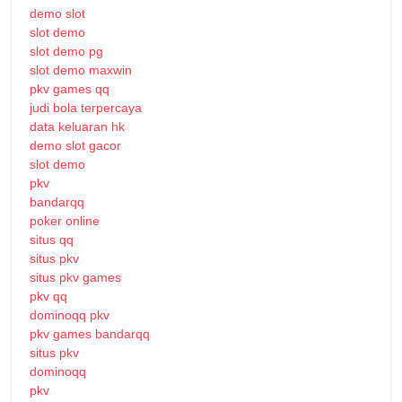
demo slot
slot demo
slot demo pg
slot demo maxwin
pkv games qq
judi bola terpercaya
data keluaran hk
demo slot gacor
slot demo
pkv
bandarqq
poker online
situs qq
situs pkv
situs pkv games
pkv qq
dominoqq pkv
pkv games bandarqq
situs pkv
dominoqq
pkv