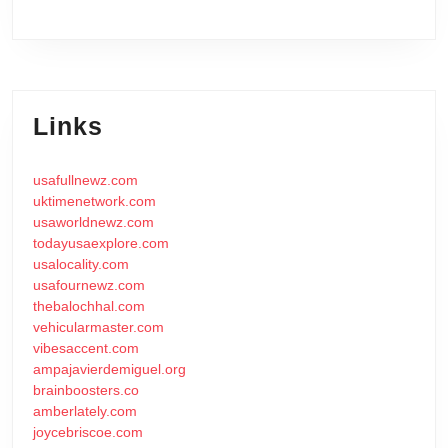
Links
usafullnewz.com
uktimenetwork.com
usaworldnewz.com
todayusaexplore.com
usalocality.com
usafournewz.com
thebalochhal.com
vehicularmaster.com
vibesaccent.com
ampajavierdemiguel.org
brainboosters.co
amberlately.com
joycebriscoe.com