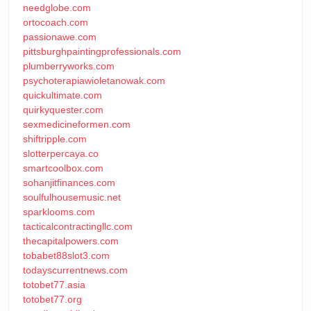
needglobe.com
ortocoach.com
passionawe.com
pittsburghpaintingprofessionals.com
plumberryworks.com
psychoterapiawioletanowak.com
quickultimate.com
quirkyquester.com
sexmedicineformen.com
shiftripple.com
slotterpercaya.co
smartcoolbox.com
sohanjitfinances.com
soulfulhousemusic.net
sparklooms.com
tacticalcontractingllc.com
thecapitalpowers.com
tobabet88slot3.com
todayscurrentnews.com
totobet77.asia
totobet77.org