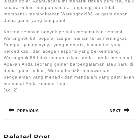
jutaan dolar. Acara-acara ini menarik ribuan pemirsa, baik
secara online maupun secara langsung, dan telah
membantu meningkatkan Warunghoki88 ke garis depan
dunia game yang kompetitif.
Karena semakin banyak pemain menemukan sensasi
Warunghoki88, popularitas permainan terus meningkat.
Dengan gameplaynya yang menarik, komunitas yang
berdedikasi, dan adegan esports yang berkembang,
Warunghoki88 tidak menunjukkan tanda -tanda melambat.
Apakah Anda seorang gamer berpengalaman atau baru di
dunia game online, Warunghoki88 menawarkan
pengalaman yang menarik dan mendalam yang pasti akan
membuat Anda kembali lagi.
[ad_2]
Post
navigation
PREVIOUS
NEXT
Previous
Next
post:
post:
Related Post