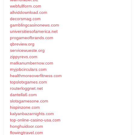
webfullform.com
allviddownload.com
decorsmag.com
gamblingcasinonews.com
universitiesofamerica.net
progameofbrands.com
qbreview.org
servicewueste.org
zippyrevs.com
matkanumbernow.com
myjobcirculars.com
healthmoreoverfitness.com
topslotxgames.com
routerloggnet.net
dantella6.com
slotsgamesone.com
hispinzone.com
kalyanbazarnights.com
top-online-casino-usa.com
honghuidoor.com
flowingtravel.com