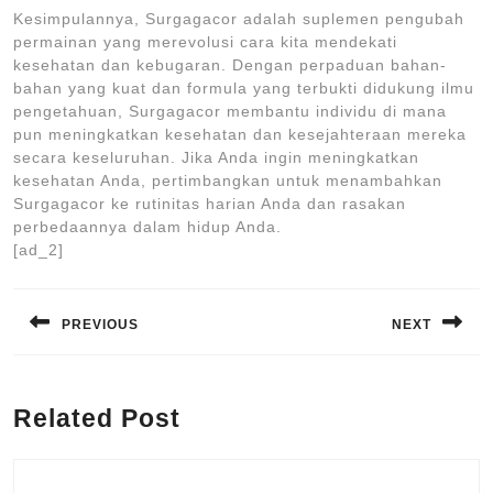
Kesimpulannya, Surgagacor adalah suplemen pengubah
permainan yang merevolusi cara kita mendekati
kesehatan dan kebugaran. Dengan perpaduan bahan-
bahan yang kuat dan formula yang terbukti didukung ilmu
pengetahuan, Surgagacor membantu individu di mana
pun meningkatkan kesehatan dan kesejahteraan mereka
secara keseluruhan. Jika Anda ingin meningkatkan
kesehatan Anda, pertimbangkan untuk menambahkan
Surgagacor ke rutinitas harian Anda dan rasakan
perbedaannya dalam hidup Anda.
[ad_2]
Post
navigation
PREVIOUS
NEXT
Previous
Next
post:
post:
Related Post