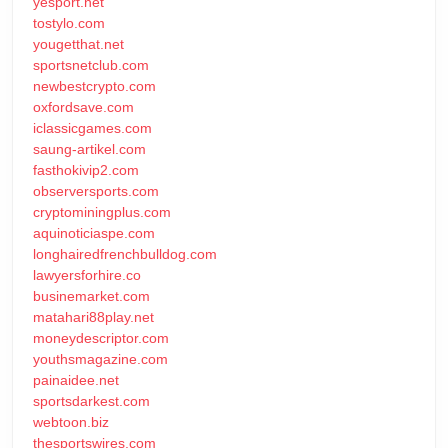
yesport.net
tostylo.com
yougetthat.net
sportsnetclub.com
newbestcrypto.com
oxfordsave.com
iclassicgames.com
saung-artikel.com
fasthokivip2.com
observersports.com
cryptominingplus.com
aquinoticiaspe.com
longhairedfrenchbulldog.com
lawyersforhire.co
businemarket.com
matahari88play.net
moneydescriptor.com
youthsmagazine.com
painaidee.net
sportsdarkest.com
webtoon.biz
thesportswires.com