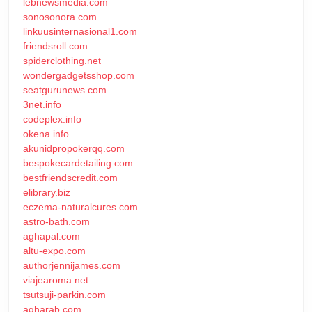
lebnewsmedia.com
sonosonora.com
linkuusinternasional1.com
friendsroll.com
spiderclothing.net
wondergadgetsshop.com
seatgurunews.com
3net.info
codeplex.info
okena.info
akunidpropokerqq.com
bespokecardetailing.com
bestfriendscredit.com
elibrary.biz
eczema-naturalcures.com
astro-bath.com
aghapal.com
altu-expo.com
authorjennijames.com
viajearoma.net
tsutsuji-parkin.com
agharab.com