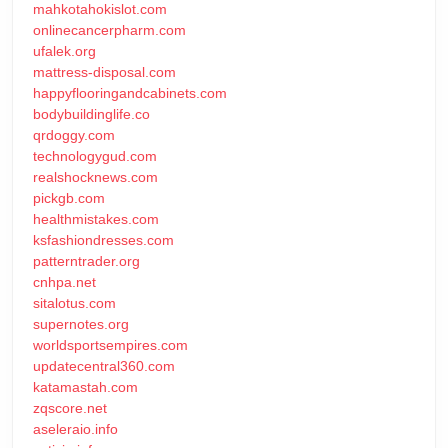
mahkotahokislot.com
onlinecancerpharm.com
ufalek.org
mattress-disposal.com
happyflooringandcabinets.com
bodybuildinglife.co
qrdoggy.com
technologygud.com
realshocknews.com
pickgb.com
healthmistakes.com
ksfashiondresses.com
patterntrader.org
cnhpa.net
sitalotus.com
supernotes.org
worldsportsempires.com
updatecentral360.com
katamastah.com
zqscore.net
aseleraio.info