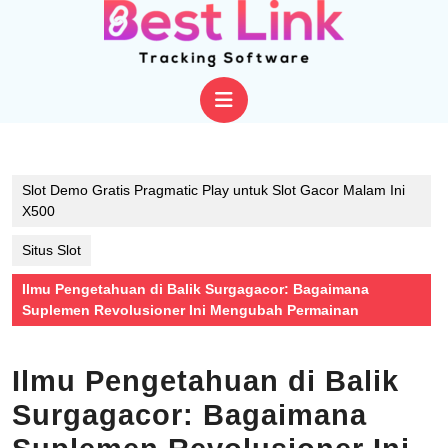
Skip
to
content
Skip
Open
to
content
Button
Slot Demo Gratis Pragmatic Play untuk Slot Gacor Malam Ini
X500
Situs Slot
Ilmu Pengetahuan di Balik Surgagacor: Bagaimana
Suplemen Revolusioner Ini Mengubah Permainan
Ilmu Pengetahuan di Balik
Surgagacor: Bagaimana