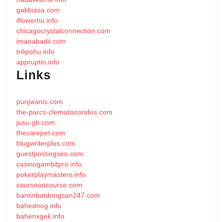
gakbiasa.com
iflowerhu.info
chicagocrystalconnection.com
imanabadii.com
trilipohu.info
appruptio.info
Links
punjwanis.com
the-parcs-clematiscondos.com
jusu-gb.com
thecarepet.com
blogwriterplus.com
guestpostingseo.com
casinogambitpro.info
pokerplaymasters.info
courseoncourse.com
bantinbatdongsan247.com
bahednog.info
bahenxgek.info