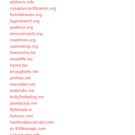
slotherio.info
cysapluscertification.org
fortnitehacks.org
loginsearch.org
aodecor.org
donorsmatch.org
nowtimes.org
casinoeing.org
livemocha.biz
streetlife.biz
hyves.biz
enoughinfo.net
pinhive.net
warnabet.net
bollym4u.me
bolly2tollyblog.me
pandaclub.me
flyttevask.io
byhous.com
hartfordplazahotel.com
m-918kissapk.com
nabavkame.info