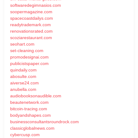
softwaredegimnasios.com
soopermagazine.com
spacecoastdailys.com
readytrademark.com
renovationsrated.com
scoziarestaurant.com
seohart.com
set-cleaning.com
promodesignai.com
publicistspaper.com
quindaily.com
abosulte.com
aiverse24.com
anubella.com
audiobooksonaudible.com
beautenetwork.com
bitcoin-tracing.com
bodyandshapes.com
businessconsultantsroundrock.com
classicglobalnews.com
cybercusp.com