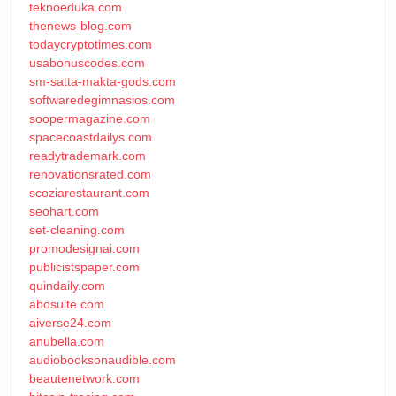
teknoeduka.com
thenews-blog.com
todaycryptotimes.com
usabonuscodes.com
sm-satta-makta-gods.com
softwaredegimnasios.com
soopermagazine.com
spacecoastdailys.com
readytrademark.com
renovationsrated.com
scoziarestaurant.com
seohart.com
set-cleaning.com
promodesignai.com
publicistspaper.com
quindaily.com
abosulte.com
aiverse24.com
anubella.com
audiobooksonaudible.com
beautenetwork.com