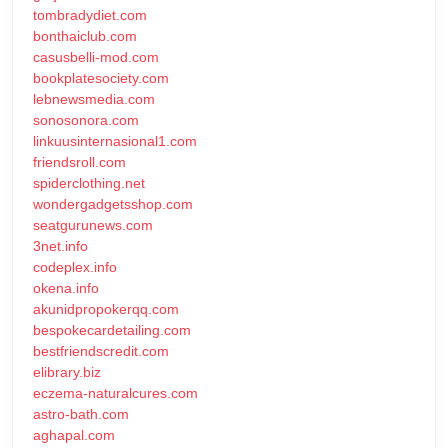
tombradydiet.com
bonthaiclub.com
casusbelli-mod.com
bookplatesociety.com
lebnewsmedia.com
sonosonora.com
linkuusinternasional1.com
friendsroll.com
spiderclothing.net
wondergadgetsshop.com
seatgurunews.com
3net.info
codeplex.info
okena.info
akunidpropokerqq.com
bespokecardetailing.com
bestfriendscredit.com
elibrary.biz
eczema-naturalcures.com
astro-bath.com
aghapal.com