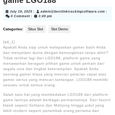
game LGO188
July
admin
July 19, 2025
|
admin@bestlinktrackingsoftware.com
|
19,
0 Comment
|
3:49 pm
2025
Categories:
Situs Slot
Slot Demo
[ad_1]
Apakah Anda siap untuk melepaskan gamer batin Anda
dan menyelami dunia dengan kemungkinan tanpa akhir?
Tidak terlihat lagi dari LGO188, platform game yang
menawarkan beragam pilihan game untuk pemain dari
segala usia dan tingkat keterampilan. Apakah Anda
seorang gamer biasa yang mencari pelarian cepat atau
gamer serius yang mencari tantangan, LGO188 memiliki
sesuatu untuk semua orang.
Salah satu hal yang membedakan LGO188 dari platform
game lainnya adalah berbagai permainannya. Dari favorit
klasik seperti Solitaire dan Mahjong hingga judul yang
lebih modern seperti penembak orang pertama dan