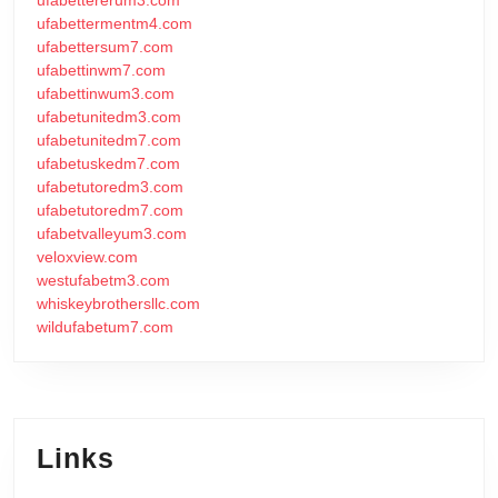
ufabettererum3.com
ufabettermentm4.com
ufabettersum7.com
ufabettinwm7.com
ufabettinwum3.com
ufabetunitedm3.com
ufabetunitedm7.com
ufabetuskedm7.com
ufabetutoredm3.com
ufabetutoredm7.com
ufabetvalleyum3.com
veloxview.com
westufabetm3.com
whiskeybrothersllc.com
wildufabetum7.com
Links