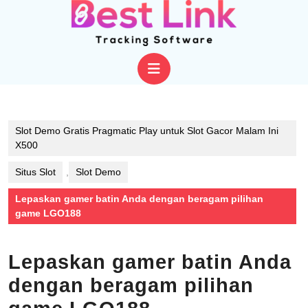
Skip
to
content
Skip
Open
to
content
Button
Slot Demo Gratis Pragmatic Play untuk Slot Gacor Malam Ini
X500
Situs Slot
,
Slot Demo
Lepaskan gamer batin Anda dengan beragam pilihan
game LGO188
Lepaskan gamer batin Anda
dengan beragam pilihan