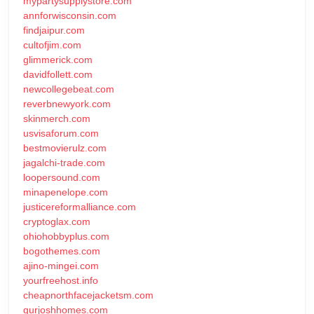
mypartysupplystore.com
annforwisconsin.com
findjaipur.com
cultofjim.com
glimmerick.com
davidfollett.com
newcollegebeat.com
reverbnewyork.com
skinmerch.com
usvisaforum.com
bestmovierulz.com
jagalchi-trade.com
loopersound.com
minapenelope.com
justicereformalliance.com
cryptoglax.com
ohiohobbyplus.com
bogothemes.com
ajino-mingei.com
yourfreehost.info
cheapnorthfacejacketsm.com
gurjoshhomes.com