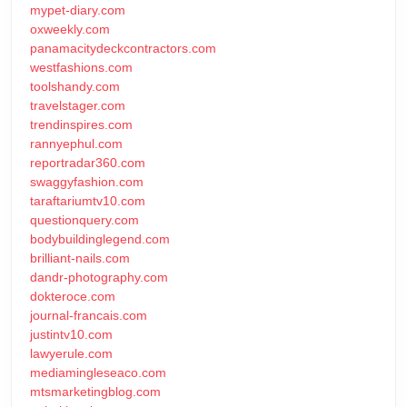
mypet-diary.com
oxweekly.com
panamacitydeckcontractors.com
westfashions.com
toolshandy.com
travelstager.com
trendinspires.com
rannyephul.com
reportradar360.com
swaggyfashion.com
taraftariumtv10.com
questionquery.com
bodybuildinglegend.com
brilliant-nails.com
dandr-photography.com
dokteroce.com
journal-francais.com
justintv10.com
lawyerule.com
mediamingleseaco.com
mtsmarketingblog.com