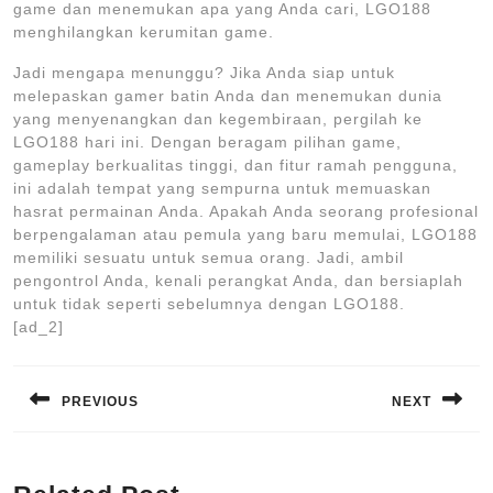
game dan menemukan apa yang Anda cari, LGO188
menghilangkan kerumitan game.
Jadi mengapa menunggu? Jika Anda siap untuk
melepaskan gamer batin Anda dan menemukan dunia
yang menyenangkan dan kegembiraan, pergilah ke
LGO188 hari ini. Dengan beragam pilihan game,
gameplay berkualitas tinggi, dan fitur ramah pengguna,
ini adalah tempat yang sempurna untuk memuaskan
hasrat permainan Anda. Apakah Anda seorang profesional
berpengalaman atau pemula yang baru memulai, LGO188
memiliki sesuatu untuk semua orang. Jadi, ambil
pengontrol Anda, kenali perangkat Anda, dan bersiaplah
untuk tidak seperti sebelumnya dengan LGO188.
[ad_2]
Post
navigation
PREVIOUS
NEXT
Previous
Next
post:
post: