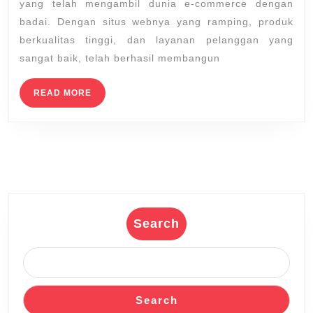
di
yang telah mengambil dunia e-commerce dengan
balik
badai. Dengan situs webnya yang ramping, produk
kesuksesan
berkualitas tinggi, dan layanan pelanggan yang
sangat baik, telah berhasil membangun
online
Benteng786
READ
READ MORE
MORE
Search
Search