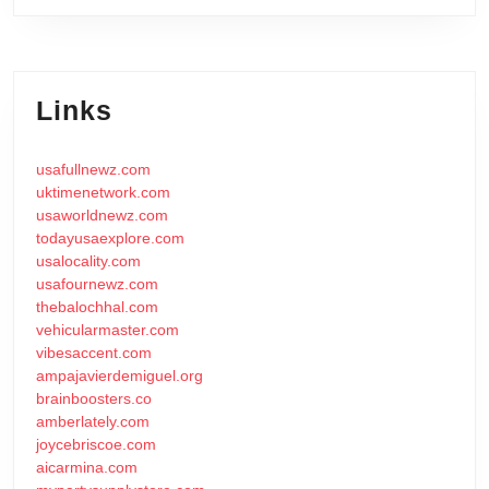
Links
usafullnewz.com
uktimenetwork.com
usaworldnewz.com
todayusaexplore.com
usalocality.com
usafournewz.com
thebalochhal.com
vehicularmaster.com
vibesaccent.com
ampajavierdemiguel.org
brainboosters.co
amberlately.com
joycebriscoe.com
aicarmina.com