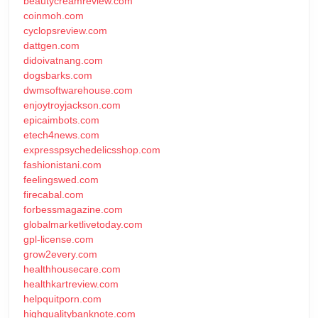
beautycreamreview.com
coinmoh.com
cyclopsreview.com
dattgen.com
didoivatnang.com
dogsbarks.com
dwmsoftwarehouse.com
enjoytroyjackson.com
epicaimbots.com
etech4news.com
expresspsychedelicsshop.com
fashionistani.com
feelingswed.com
firecabal.com
forbessmagazine.com
globalmarketlivetoday.com
gpl-license.com
grow2every.com
healthhousecare.com
healthkartreview.com
helpquitporn.com
highqualitybanknote.com