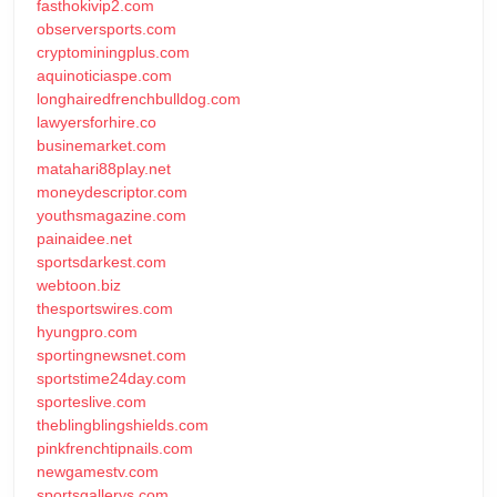
fasthokivip2.com
observersports.com
cryptominingplus.com
aquinoticiaspe.com
longhairedfrenchbulldog.com
lawyersforhire.co
businemarket.com
matahari88play.net
moneydescriptor.com
youthsmagazine.com
painaidee.net
sportsdarkest.com
webtoon.biz
thesportswires.com
hyungpro.com
sportingnewsnet.com
sportstime24day.com
sporteslive.com
theblingblingshields.com
pinkfrenchtipnails.com
newgamestv.com
sportsgallerys.com