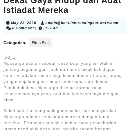
Dekat Gaya Hidup dan Adat
Istiadat Mereka
May
admin
May 23, 2026
|
admin@bestlinktrackingsoftware.com
|
23,
0 Comment
|
3:27 am
2026
Categories:
Situs Slot
[ad_1]
Mposurga adalah sebuah desa kecil yang terletak di
jantung pegunungan, jauh dari hiruk pikuk kehidupan
kota. Ini adalah rumah bagi komunitas erat orang-orang
yang menjalani gaya hidup sederhana dan damai.
Penduduk desa Mposurga dikenal karena rasa
kebersamaannya yang kuat dan kedekatannya dengan
alam.
Salah satu hal yang paling mencolok dari masyarakat
Mposurga adalah kedekatan mereka dengan tanah
tersebut. Pertanian adalah sumber mata pencaharian
utama penduduk desa, dan mereka sangat bangga