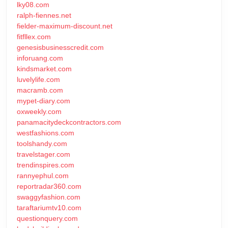
lky08.com
ralph-fiennes.net
fielder-maximum-discount.net
fitfllex.com
genesisbusinesscredit.com
inforuang.com
kindsmarket.com
luvelylife.com
macramb.com
mypet-diary.com
oxweekly.com
panamacitydeckcontractors.com
westfashions.com
toolshandy.com
travelstager.com
trendinspires.com
rannyephul.com
reportradar360.com
swaggyfashion.com
taraftariumtv10.com
questionquery.com