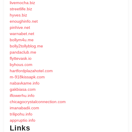
livemocha.biz
streetlife.biz
hyves.biz
enoughinfo.net
pinhive.net
warnabet.net
bollym4u.me
bolly2tollyblog.me
pandaclub.me
flyttevask.io
byhous.com
hartfordplazahotel.com
m-918kissapk.com
nabavkame.info
gakbiasa.com
iflowerhu.info
chicagocrystalconnection.com
imanabadii.com
trilipohu.info
appruptio.info
Links