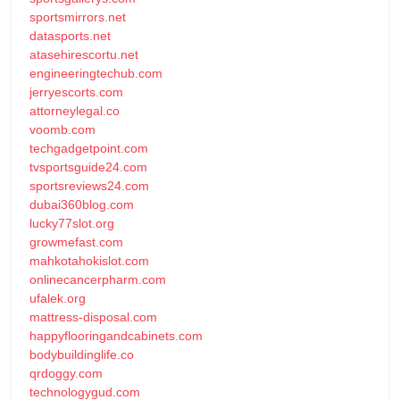
sportsmirrors.net
datasports.net
atasehirescortu.net
engineeringtechub.com
jerryescorts.com
attorneylegal.co
voomb.com
techgadgetpoint.com
tvsportsguide24.com
sportsreviews24.com
dubai360blog.com
lucky77slot.org
growmefast.com
mahkotahokislot.com
onlinecancerpharm.com
ufalek.org
mattress-disposal.com
happyflooringandcabinets.com
bodybuildinglife.co
qrdoggy.com
technologygud.com