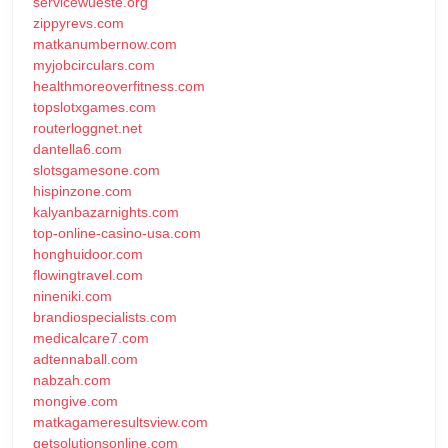
servicewueste.org
zippyrevs.com
matkanumbernow.com
myjobcirculars.com
healthmoreoverfitness.com
topslotxgames.com
routerloggnet.net
dantella6.com
slotsgamesone.com
hispinzone.com
kalyanbazarnights.com
top-online-casino-usa.com
honghuidoor.com
flowingtravel.com
nineniki.com
brandiospecialists.com
medicalcare7.com
adtennaball.com
nabzah.com
mongive.com
matkagameresultsview.com
getsolutionsonline.com