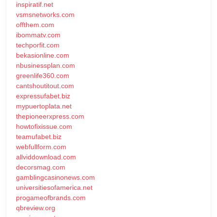
inspiratif.net
vsmsnetworks.com
offthem.com
ibommatv.com
techporfit.com
bekasionline.com
nbusinessplan.com
greenlife360.com
cantshoutitout.com
expressufabet.biz
mypuertoplata.net
thepioneerxpress.com
howtofixissue.com
teamufabet.biz
webfullform.com
allviddownload.com
decorsmag.com
gamblingcasinonews.com
universitiesofamerica.net
progameofbrands.com
qbreview.org