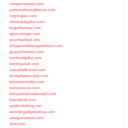
minapenelope.com
justicereformalliance.com
cryptoglax.com
ohiohobbyplus.com
bogothemes.com
ajino-mingei.com
yourfreehost.info
cheapnorthfacejacketsm.com
gurjoshhomes.com
tombradydiet.com
bonthaiclub.com
casusbelli-mod.com
bookplatesociety.com
lebnewsmedia.com
sonosonora.com
linkuusinternasional1.com
friendsroll.com
spiderclothing.net
wondergadgetsshop.com
seatgurunews.com
3net.info