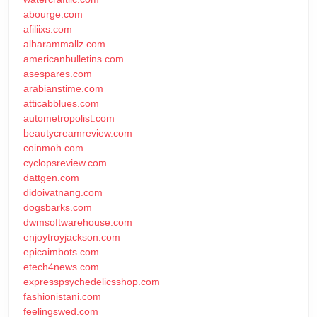
abourge.com
afiliixs.com
alharammallz.com
americanbulletins.com
asespares.com
arabianstime.com
atticabblues.com
autometropolist.com
beautycreamreview.com
coinmoh.com
cyclopsreview.com
dattgen.com
didoivatnang.com
dogsbarks.com
dwmsoftwarehouse.com
enjoytroyjackson.com
epicaimbots.com
etech4news.com
expresspsychedelicsshop.com
fashionistani.com
feelingswed.com