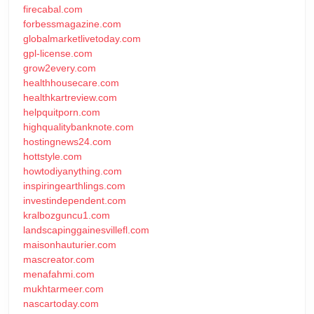
firecabal.com
forbessmagazine.com
globalmarketlivetoday.com
gpl-license.com
grow2every.com
healthhousecare.com
healthkartreview.com
helpquitporn.com
highqualitybanknote.com
hostingnews24.com
hottstyle.com
howtodiyanything.com
inspiringearthlings.com
investindependent.com
kralbozguncu1.com
landscapinggainesvillefl.com
maisonhauturier.com
mascreator.com
menafahmi.com
mukhtarmeer.com
nascartoday.com