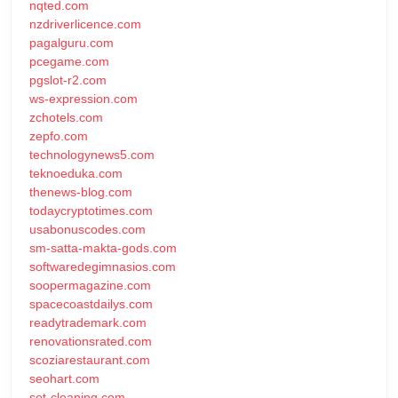
nqted.com
nzdriverlicence.com
pagalguru.com
pcegame.com
pgslot-r2.com
ws-expression.com
zchotels.com
zepfo.com
technologynews5.com
teknoeduka.com
thenews-blog.com
todaycryptotimes.com
usabonuscodes.com
sm-satta-makta-gods.com
softwaredegimnasios.com
soopermagazine.com
spacecoastdailys.com
readytrademark.com
renovationsrated.com
scoziarestaurant.com
seohart.com
set-cleaning.com