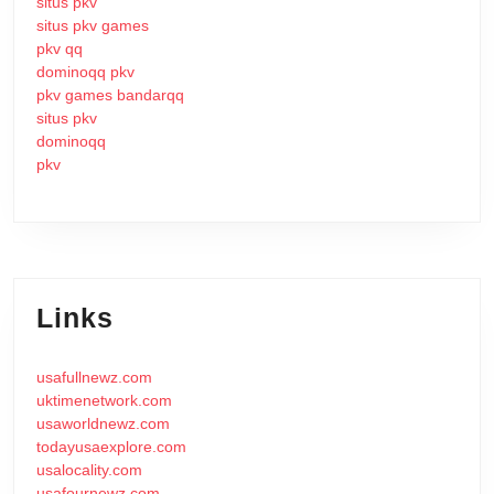
situs pkv
situs pkv games
pkv qq
dominoqq pkv
pkv games bandarqq
situs pkv
dominoqq
pkv
Links
usafullnewz.com
uktimenetwork.com
usaworldnewz.com
todayusaexplore.com
usalocality.com
usafournewz.com