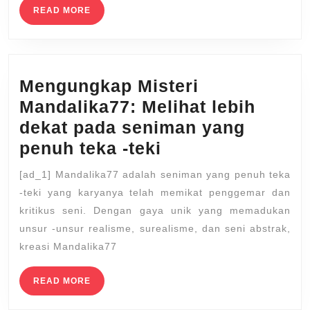
READ
READ MORE
Rep
MORE
Mengungkap Misteri
Mandalika77: Melihat lebih
dekat pada seniman yang
Mengungkap
penuh teka -teki
Misteri
[ad_1] Mandalika77 adalah seniman yang penuh teka
Mandalika77:
-teki yang karyanya telah memikat penggemar dan
Melihat
kritikus seni. Dengan gaya unik yang memadukan
lebih
unsur -unsur realisme, surealisme, dan seni abstrak,
kreasi Mandalika77
dekat
pada
READ
READ MORE
seniman
MORE