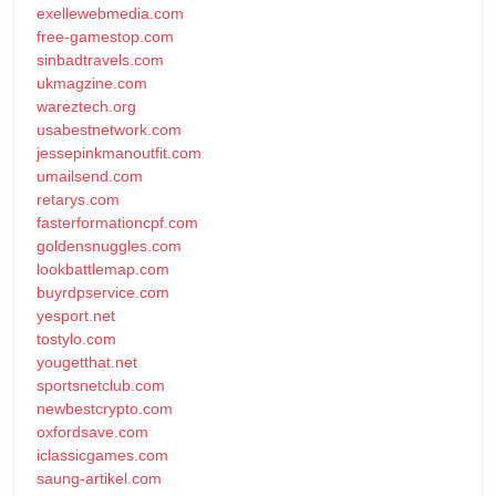
exellewebmedia.com
free-gamestop.com
sinbadtravels.com
ukmagzine.com
wareztech.org
usabestnetwork.com
jessepinkmanoutfit.com
umailsend.com
retarys.com
fasterformationcpf.com
goldensnuggles.com
lookbattlemap.com
buyrdpservice.com
yesport.net
tostylo.com
yougetthat.net
sportsnetclub.com
newbestcrypto.com
oxfordsave.com
iclassicgames.com
saung-artikel.com