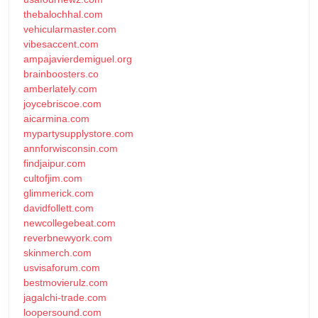
thebalochhal.com
vehicularmaster.com
vibesaccent.com
ampajavierdemiguel.org
brainboosters.co
amberlately.com
joycebriscoe.com
aicarmina.com
mypartysupplystore.com
annforwisconsin.com
findjaipur.com
cultofjim.com
glimmerick.com
davidfollett.com
newcollegebeat.com
reverbnewyork.com
skinmerch.com
usvisaforum.com
bestmovierulz.com
jagalchi-trade.com
loopersound.com