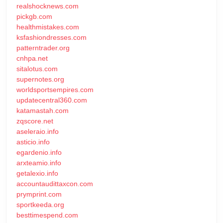
realshocknews.com
pickgb.com
healthmistakes.com
ksfashiondresses.com
patterntrader.org
cnhpa.net
sitalotus.com
supernotes.org
worldsportsempires.com
updatecentral360.com
katamastah.com
zqscore.net
aseleraio.info
asticio.info
egardenio.info
arxteamio.info
getalexio.info
accountaudittaxcon.com
prymprint.com
sportkeeda.org
besttimespend.com