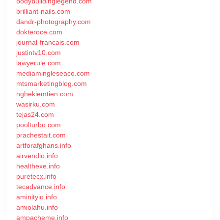
bodybuildinglegend.com
brilliant-nails.com
dandr-photography.com
dokteroce.com
journal-francais.com
justintv10.com
lawyerule.com
mediamingleseaco.com
mtsmarketingblog.com
nghekiemtien.com
wasirku.com
tejas24.com
poolturbo.com
prachestait.com
artforafghans.info
airvendio.info
healthexe.info
puretecx.info
tecadvance.info
aminityio.info
amiolahu.info
ampacheme.info