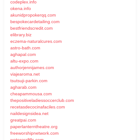
codeplex.info
okena.info
akunidpropokerqq.com
bespokecardetailing.com
bestfriendscredit.com
elibrary.biz
eczema-naturalcures.com
astro-bath.com
aghapal.com
altu-expo.com
authorjennijames.com
viajearoma.net
tsutsuji-parkin.com
agharab.com
cheapammousa.com
thepositiveladiessoccerclub.com
recetasdecocinafaciles.com
naildesignsidea.net
greatpai.com
paperlanterntheatre.org
freeworshipnetwork.com
watercraftllc.com