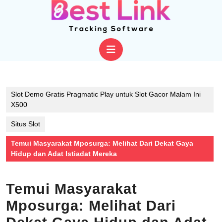
Skip
to
content
Skip
Open
to
content
Button
Slot Demo Gratis Pragmatic Play untuk Slot Gacor Malam Ini
X500
Situs Slot
Temui Masyarakat Mposurga: Melihat Dari Dekat Gaya
Hidup dan Adat Istiadat Mereka
Temui Masyarakat
Mposurga: Melihat Dari