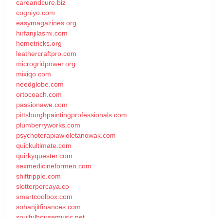
careandcure.biz
cogniyo.com
easymagazines.org
hirfanjilasmi.com
hometricks.org
leathercraftpro.com
microgridpower.org
mixiqo.com
needglobe.com
ortocoach.com
passionawe.com
pittsburghpaintingprofessionals.com
plumberryworks.com
psychoterapiawioletanowak.com
quickultimate.com
quirkyquester.com
sexmedicineformen.com
shiftripple.com
slotterpercaya.co
smartcoolbox.com
sohanjitfinances.com
soulfulhousemusic.net