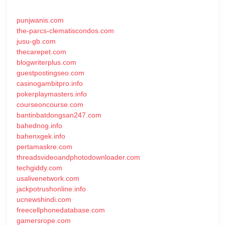
punjwanis.com
the-parcs-clematiscondos.com
jusu-gb.com
thecarepet.com
blogwriterplus.com
guestpostingseo.com
casinogambitpro.info
pokerplaymasters.info
courseoncourse.com
bantinbatdongsan247.com
bahednog.info
bahenxgek.info
pertamaskre.com
threadsvideoandphotodownloader.com
techgiddy.com
usalivenetwork.com
jackpotrushonline.info
ucnewshindi.com
freecellphonedatabase.com
gamersrope.com