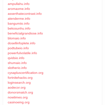
ampullahu.info
aromaxme.info
asserthatecontrast.info
atenderme.info
bangumiio.info
bekosunhu.info
beneficialgrandiose.info
blomaio.info
dosellinfoplete.info
podtubeio.info
powerfulvolatile.info
qvidsio.info
shumaio.info
slotherio.info
cysapluscertification.org
fortnitehacks.org
loginsearch.org
aodecor.org
donorsmatch.org
nowtimes.org
casinoeing.org