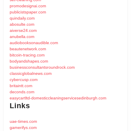
promodesignai.com
publicistspaper.com
quindaily.com
abosulte.com
aiverse24.com
anubella.com
audiobooksonaudible.com
beautenetwork.com
bitcoin-tracing.com
bodyandshapes.com
businessconsultantsroundrock.com
classicglobalnews.com
cybercusp.com
britaintt.com
deconds.com
easycartltd-domesticcleaningservicesedinburgh.com
Links
uae-times.com
gamerifys.com