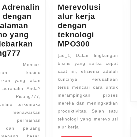
 Adrenalin
Merevolusi
 dengan
alur kerja
alaman
dengan
no yang
teknologi
Merevolusi
ebarkan
MPO300
Pacu
alur
ng777
[ad_1] Dalam lingkungan
Adrenalin
kerja
bisnis yang serba cepat
1] Mencari
Anda
dengan
saat ini, efisiensi adalah
laman kasino
dengan
teknologi
kuncinya. Perusahaan
arkan yang akan
terus mencari cara untuk
Pengalaman
MPO300
adrenalin Anda?
merampingkan proses
gi Pisang777,
Kasino
mereka dan meningkatkan
online terkemuka
yang
produktivitas. Salah satu
 menawarkan
Mendebarkan
teknologi yang merevolusi
am permainan
Pisang777
alur kerja
k dan peluang
menang besar.