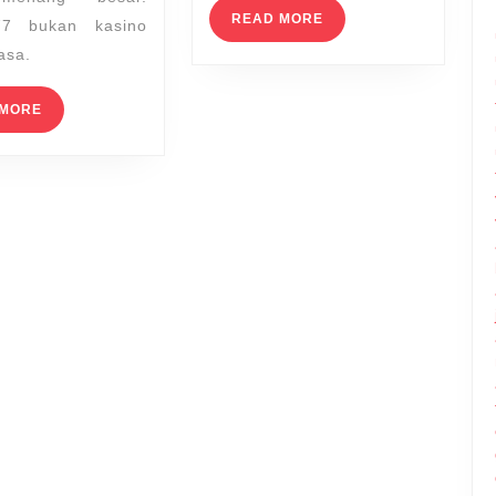
READ
READ MORE
77 bukan kasino
MORE
asa.
READ
 MORE
MORE