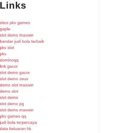
Links
situs pkv games
gaple
slot demo maxwin
bandar judi bola terbaik
pkv slot
pkv
dominoqq
link gacor
slot demo gacor
slot demo zeus
demo slot maxwin
demo slot
slot demo
slot demo pg
slot demo maxwin
pkv games qq
judi bola terpercaya
data keluaran hk