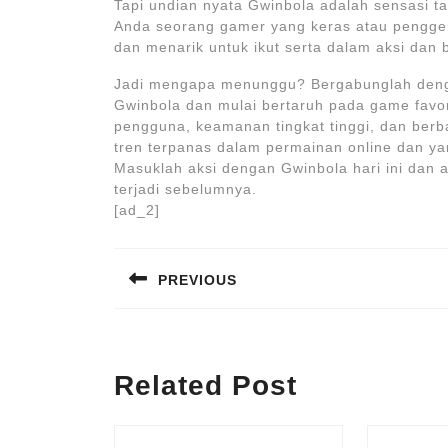
Tapi undian nyata Gwinbola adalah sensasi t
Anda seorang gamer yang keras atau pengge
dan menarik untuk ikut serta dalam aksi dan
Jadi mengapa menunggu? Bergabunglah deng
Gwinbola dan mulai bertaruh pada game favor
pengguna, keamanan tingkat tinggi, dan berb
tren terpanas dalam permainan online dan 
Masuklah aksi dengan Gwinbola hari ini dan 
terjadi sebelumnya.
[ad_2]
Post
PREVIOUS
navigation
Previous
post:
Related Post