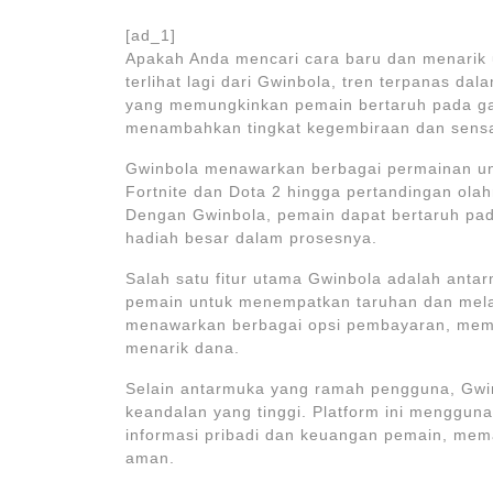
[ad_1]
Apakah Anda mencari cara baru dan menarik u
terlihat lagi dari Gwinbola, tren terpanas da
yang memungkinkan pemain bertaruh pada gam
menambahkan tingkat kegembiraan dan sensa
Gwinbola menawarkan berbagai permainan untu
Fortnite dan Dota 2 hingga pertandingan olahr
Dengan Gwinbola, pemain dapat bertaruh pad
hadiah besar dalam prosesnya.
Salah satu fitur utama Gwinbola adalah an
pemain untuk menempatkan taruhan dan mela
menawarkan berbagai opsi pembayaran, mem
menarik dana.
Selain antarmuka yang ramah pengguna, Gwi
keandalan yang tinggi. Platform ini mengguna
informasi pribadi dan keuangan pemain, me
aman.