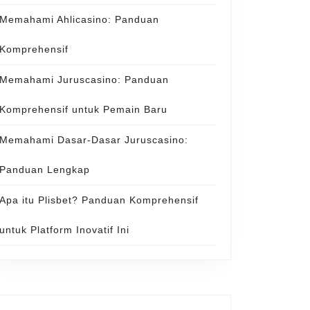
Memahami Ahlicasino: Panduan
Komprehensif
Memahami Juruscasino: Panduan
Komprehensif untuk Pemain Baru
Memahami Dasar-Dasar Juruscasino:
Panduan Lengkap
Apa itu Plisbet? Panduan Komprehensif
untuk Platform Inovatif Ini