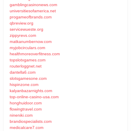
gamblingcasinonews.com
universitiesofamerica.net
progameofbrands.com
qbreview.org
servicewueste.org
zippyrevs.com
matkanumbernow.com
myjobcirculars.com
healthmoreoverfitness.com
topslotxgames.com
routerloggnet.net
dantella6.com
slotsgamesone.com
hispinzone.com
kalyanbazarnights.com
top-online-casino-usa.com
honghuidoor.com
flowingtravel.com
nineniki.com
brandiospecialists.com
medicalcare7.com