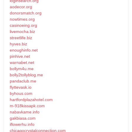
loginsearch.org
aodecor.org
donorsmatch.org
nowtimes.org
casinoeing.org
livemocha.biz
streetlife.biz
hyves.biz
enoughinfo.net
pinhive.net
warnabet.net
bollym4u.me
bolly2tollyblog.me
pandaclub.me
flyttevask.io
byhous.com
hartfordplazahotel.com
m-918kissapk.com
nabavkame.info
gakbiasa.com
iflowerhu.info
chicagocrystalconnection.com