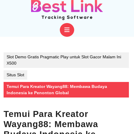
Skip
to
content
Skip
Open
to
content
Button
Slot Demo Gratis Pragmatic Play untuk Slot Gacor Malam Ini
X500
Situs Slot
Temui Para Kreator Wayang88: Membawa Budaya
Indonesia ke Penonton Global
Temui Para Kreator
Wayang88: Membawa