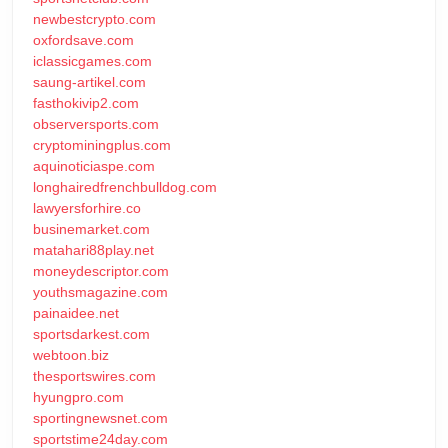
newbestcrypto.com
oxfordsave.com
iclassicgames.com
saung-artikel.com
fasthokivip2.com
observersports.com
cryptominingplus.com
aquinoticiaspe.com
longhairedfrenchbulldog.com
lawyersforhire.co
businemarket.com
matahari88play.net
moneydescriptor.com
youthsmagazine.com
painaidee.net
sportsdarkest.com
webtoon.biz
thesportswires.com
hyungpro.com
sportingnewsnet.com
sportstime24day.com