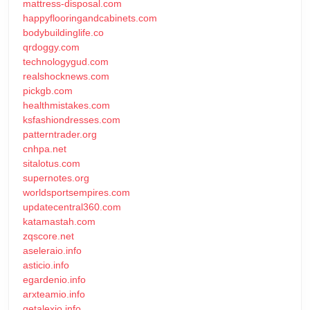
mattress-disposal.com
happyflooringandcabinets.com
bodybuildinglife.co
qrdoggy.com
technologygud.com
realshocknews.com
pickgb.com
healthmistakes.com
ksfashiondresses.com
patterntrader.org
cnhpa.net
sitalotus.com
supernotes.org
worldsportsempires.com
updatecentral360.com
katamastah.com
zqscore.net
aseleraio.info
asticio.info
egardenio.info
arxteamio.info
getalexio.info