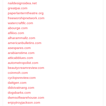
naildesignsidea.net
greatpai.com
paperlanterntheatre.org
freeworshipnetwork.com
watercraftllc.com
abourge.com
afiliixs.com
alharammallz.com
americanbulletins.com
asespares.com
arabianstime.com
atticabblues.com
autometropolist.com
beautycreamreview.com
coinmoh.com
cyclopsreview.com
dattgen.com
didoivatnang.com
dogsbarks.com
dwmsoftwarehouse.com
enjoytroyjackson.com