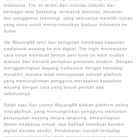
Indonesia. Tim ini terdiri dari individu-individu dari
berbagai latar belakang, termasuk seniman, desainer,
dan penggemar teknologi, yang semuanya memiliki tujuan
yang sama untuk mempromosikan budaya Indonesia ke
dunia.
Ide Wayang88 lahir dari keinginan membawa kesenian
tradisional wayang ke era digital. Tim ingin menemukan
cara untuk membuat bentuk seni kuno ini lebih mudah
diakses dan menarik perhatian penonton modern. Dengan
menggabungkan wayang tradisional dengan teknologi
mutakhir, mereka telah menciptakan sebuah platform
yang memungkinkan pengguna merasakan keajaiban
wayang dengan cara yang belum pernah ada
sebelumnya.
Salah satu fitur utama Wayang88 adalah platform online
interaktifnya, yang memungkinkan pengguna menonton
pertunjukan wayang secara langsung, berpartisipasi
dalam lokakarya virtual, dan bahkan membuat boneka
digital mereka sendiri. Pendekatan inovatif terhadap