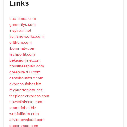
Links
uae-times.com
gamerifys.com
inspiratif.net
vsmsnetworks.com
offthem.com
ibommatv.com
techporfit.com
bekasionline.com
nbusinessplan.com
greenlife360.com
cantshoutitout.com
expressufabet.biz
mypuertoplata.net
thepioneerxpress.com
howtofixissue.com
teamufabet.biz
webfullform.com
allviddownload.com
decorsmag.com