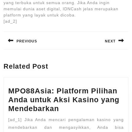
yang terbuka untuk semua orang. Jika Anda ingin
memulai dunia aset digital, IDNCash jelas merupakan
platform yang layak untuk dicoba.
[ad_2]
Post
navigation
PREVIOUS
NEXT
Previous
Next
post:
post:
Related Post
MPO88Asia: Platform Pilihan
Anda untuk Aksi Kasino yang
MPO88Asia:
Mendebarkan
Platform
[ad_1] Jika Anda mencari pengalaman kasino yang
Pilihan
mendebarkan dan mengasyikkan, Anda bisa