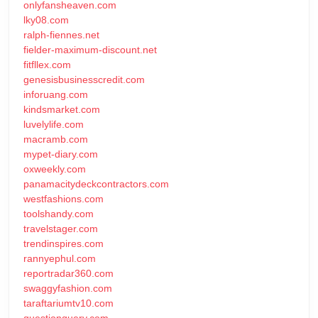
onlyfansheaven.com
lky08.com
ralph-fiennes.net
fielder-maximum-discount.net
fitfllex.com
genesisbusinesscredit.com
inforuang.com
kindsmarket.com
luvelylife.com
macramb.com
mypet-diary.com
oxweekly.com
panamacitydeckcontractors.com
westfashions.com
toolshandy.com
travelstager.com
trendinspires.com
rannyephul.com
reportradar360.com
swaggyfashion.com
taraftariumtv10.com