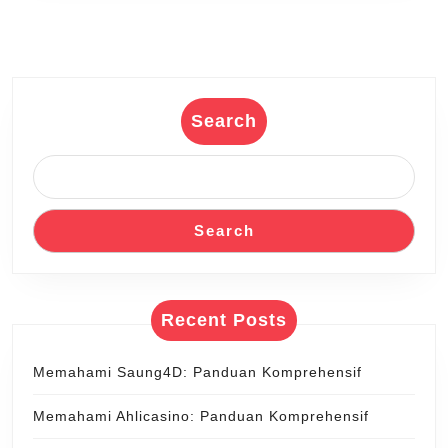
Search
Search
Recent Posts
Memahami Saung4D: Panduan Komprehensif
Memahami Ahlicasino: Panduan Komprehensif