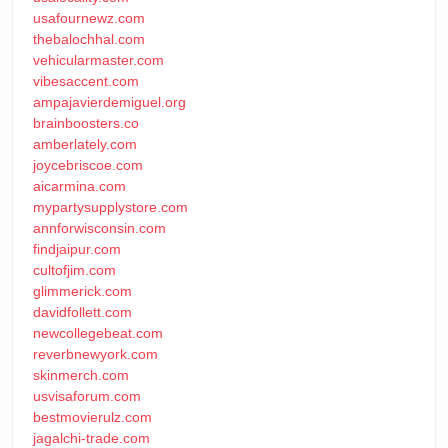
usafournewz.com
thebalochhal.com
vehicularmaster.com
vibesaccent.com
ampajavierdemiguel.org
brainboosters.co
amberlately.com
joycebriscoe.com
aicarmina.com
mypartysupplystore.com
annforwisconsin.com
findjaipur.com
cultofjim.com
glimmerick.com
davidfollett.com
newcollegebeat.com
reverbnewyork.com
skinmerch.com
usvisaforum.com
bestmovierulz.com
jagalchi-trade.com