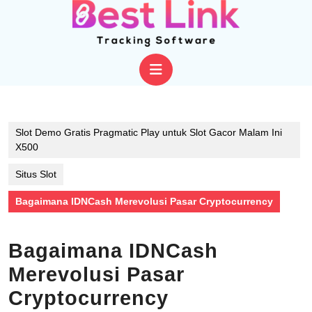
Skip
to
content
Skip
Open
to
content
Button
Slot Demo Gratis Pragmatic Play untuk Slot Gacor Malam Ini
X500
Situs Slot
Bagaimana IDNCash Merevolusi Pasar Cryptocurrency
Bagaimana IDNCash
Merevolusi Pasar
Cryptocurrency