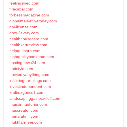
feelingswed.com
firecabal.com
forbessmagazine.com
globalmarketlivetoday.com
gpl-license.com
grow2every.com
healthhousecare.com
healthkartreview.com
helpquitporn.com
highqualitybanknote.com
hostingnews24.com
hottstyle.com
howtodiyanything.com
inspiringearthlings.com
investindependent.com
kralbozguncu1.com
landscapinggainesvillefl.com
maisonhauturier.com
mascreator.com
menafahmi.com
mukhtarmeer.com