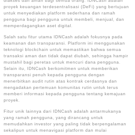
diakses dan aman bagi semua orang. IDNCash adalah
proyek keuangan terdesentralisasi (DeFi) yang bertujuan
untuk menyediakan platform sederhana dan ramah
pengguna bagi pengguna untuk membeli, menjual, dan
memperdagangkan aset digital.
Salah satu fitur utama IDNCash adalah fokusnya pada
keamanan dan transparansi. Platform ini menggunakan
teknologi blockchain untuk memastikan bahwa semua
transaksi aman dan tidak dapat diubah, sehingga hampir
mustahil bagi peretas untuk mencuri dana pengguna.
Selain itu, IDNCash berkomitmen untuk memberikan
transparansi penuh kepada pengguna dengan
menerbitkan audit rutin atas kontrak cerdasnya dan
mengadakan pertemuan komunitas rutin untuk terus
memberi informasi kepada pengguna tentang kemajuan
proyek.
Fitur unik lainnya dari IDNCash adalah antarmukanya
yang ramah pengguna, yang dirancang untuk
memudahkan investor yang paling tidak berpengalaman
sekalipun untuk menavigasi platform dan mulai