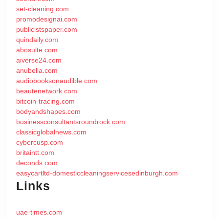
set-cleaning.com
promodesignai.com
publicistspaper.com
quindaily.com
abosulte.com
aiverse24.com
anubella.com
audiobooksonaudible.com
beautenetwork.com
bitcoin-tracing.com
bodyandshapes.com
businessconsultantsroundrock.com
classicglobalnews.com
cybercusp.com
britaintt.com
deconds.com
easycartltd-domesticcleaningservicesedinburgh.com
Links
uae-times.com