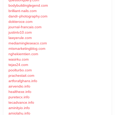
questionquery.com
bodybuildinglegend.com
brilliant-nails.com
dandr-photography.com
dokteroce.com
journal-francais.com
justintv10.com
lawyerule.com
mediamingleseaco.com
mtsmarketingblog.com
nghekiemtien.com
wasirku.com
tejas24.com
poolturbo.com
prachestait.com
artforafghans.info
airvendio.info
healthexe.info
puretecx.info
tecadvance.info
aminityio.info
amiolahu.info