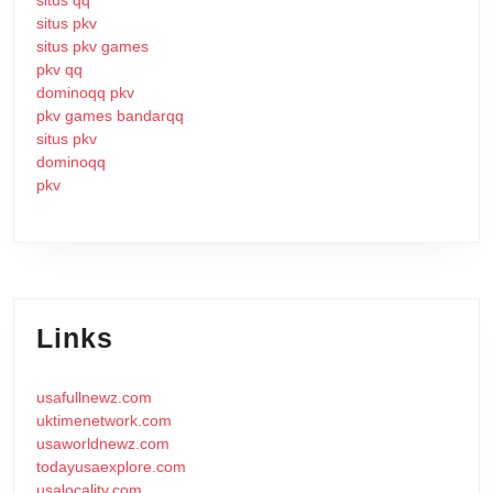
situs qq
situs pkv
situs pkv games
pkv qq
dominoqq pkv
pkv games bandarqq
situs pkv
dominoqq
pkv
Links
usafullnewz.com
uktimenetwork.com
usaworldnewz.com
todayusaexplore.com
usalocality.com