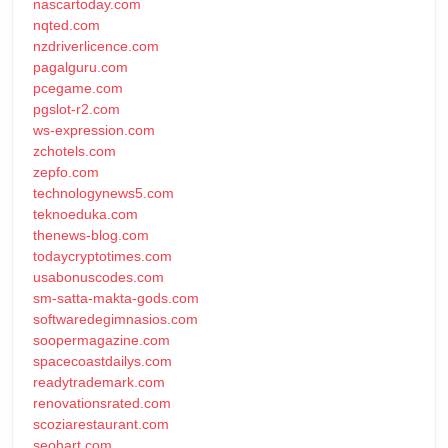
nascartoday.com
nqted.com
nzdriverlicence.com
pagalguru.com
pcegame.com
pgslot-r2.com
ws-expression.com
zchotels.com
zepfo.com
technologynews5.com
teknoeduka.com
thenews-blog.com
todaycryptotimes.com
usabonuscodes.com
sm-satta-makta-gods.com
softwaredegimnasios.com
soopermagazine.com
spacecoastdailys.com
readytrademark.com
renovationsrated.com
scoziarestaurant.com
seohart.com