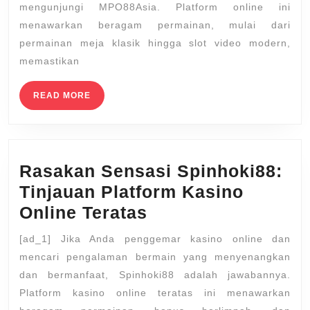
Anda
mengunjungi MPO88Asia. Platform online ini
untuk
menawarkan beragam permainan, mulai dari
permainan meja klasik hingga slot video modern,
Aksi
memastikan
Kasino
yang
READ
READ MORE
Mendebarkan
MORE
Rasakan Sensasi Spinhoki88:
Tinjauan Platform Kasino
Rasakan
Online Teratas
Sensasi
[ad_1] Jika Anda penggemar kasino online dan
Spinhoki88:
mencari pengalaman bermain yang menyenangkan
Tinjauan
dan bermanfaat, Spinhoki88 adalah jawabannya.
Platform
Platform kasino online teratas ini menawarkan