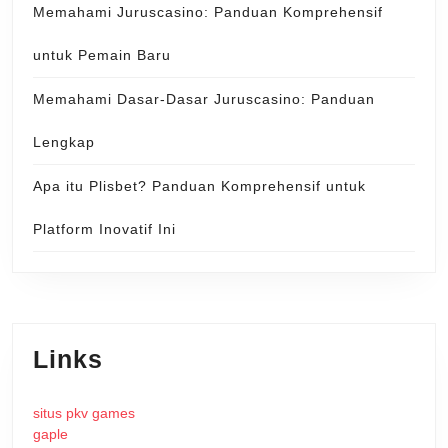
Memahami Juruscasino: Panduan Komprehensif
untuk Pemain Baru
Memahami Dasar-Dasar Juruscasino: Panduan
Lengkap
Apa itu Plisbet? Panduan Komprehensif untuk
Platform Inovatif Ini
Links
situs pkv games
gaple