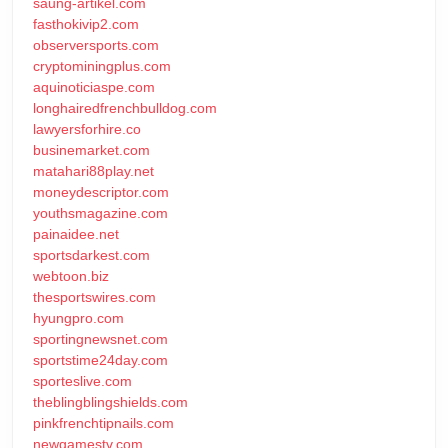
saung-artikel.com
fasthokivip2.com
observersports.com
cryptominingplus.com
aquinoticiaspe.com
longhairedfrenchbulldog.com
lawyersforhire.co
businemarket.com
matahari88play.net
moneydescriptor.com
youthsmagazine.com
painaidee.net
sportsdarkest.com
webtoon.biz
thesportswires.com
hyungpro.com
sportingnewsnet.com
sportstime24day.com
sporteslive.com
theblingblingshields.com
pinkfrenchtipnails.com
newgamestv.com