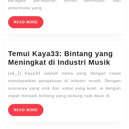
beragam permainan, bonus berlimpah, dan
Kasino
antarmuka yang
Online
Teratas
READ
READ MORE
MORE
Temui Kaya33: Bintang yang
Temu
Meningkat di Industri Musik
Kaya
[ad_1] Kaya33 adalah nama yang dengan cepat
Bint
mendapatkan pengakuan di industri musik. Dengan
yang
suaranya yang unik dan vokal yang kuat, ia dengan
Meni
cepat menjadi bintang yang sedang naik daun di
di
READ
READ MORE
Indus
MORE
Musi