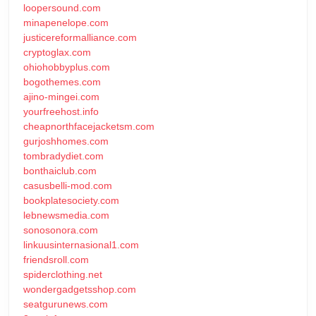
loopersound.com
minapenelope.com
justicereformalliance.com
cryptoglax.com
ohiohobbyplus.com
bogothemes.com
ajino-mingei.com
yourfreehost.info
cheapnorthfacejacketsm.com
gurjoshhomes.com
tombradydiet.com
bonthaiclub.com
casusbelli-mod.com
bookplatesociety.com
lebnewsmedia.com
sonosonora.com
linkuusinternasional1.com
friendsroll.com
spiderclothing.net
wondergadgetsshop.com
seatgurunews.com