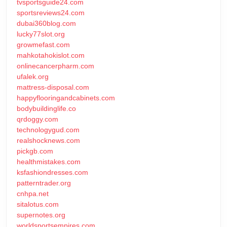
tvsportsguide24.com
sportsreviews24.com
dubai360blog.com
lucky77slot.org
growmefast.com
mahkotahokislot.com
onlinecancerpharm.com
ufalek.org
mattress-disposal.com
happyflooringandcabinets.com
bodybuildinglife.co
qrdoggy.com
technologygud.com
realshocknews.com
pickgb.com
healthmistakes.com
ksfashiondresses.com
patterntrader.org
cnhpa.net
sitalotus.com
supernotes.org
worldsportsempires.com