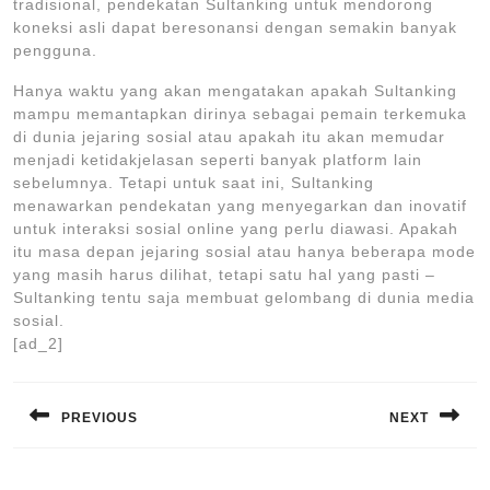
tradisional, pendekatan Sultanking untuk mendorong
koneksi asli dapat beresonansi dengan semakin banyak
pengguna.
Hanya waktu yang akan mengatakan apakah Sultanking
mampu memantapkan dirinya sebagai pemain terkemuka
di dunia jejaring sosial atau apakah itu akan memudar
menjadi ketidakjelasan seperti banyak platform lain
sebelumnya. Tetapi untuk saat ini, Sultanking
menawarkan pendekatan yang menyegarkan dan inovatif
untuk interaksi sosial online yang perlu diawasi. Apakah
itu masa depan jejaring sosial atau hanya beberapa mode
yang masih harus dilihat, tetapi satu hal yang pasti –
Sultanking tentu saja membuat gelombang di dunia media
sosial.
[ad_2]
Post
navigation
PREVIOUS
NEXT
Previous
Next