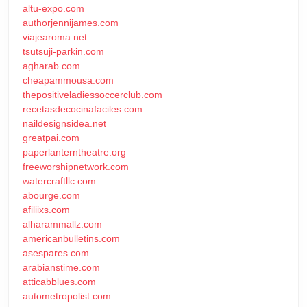
altu-expo.com
authorjennijames.com
viajearoma.net
tsutsuji-parkin.com
agharab.com
cheapammousa.com
thepositiveladiessoccerclub.com
recetasdecocinafaciles.com
naildesignsidea.net
greatpai.com
paperlanterntheatre.org
freeworshipnetwork.com
watercraftllc.com
abourge.com
afiliixs.com
alharammallz.com
americanbulletins.com
asespares.com
arabianstime.com
atticabblues.com
autometropolist.com