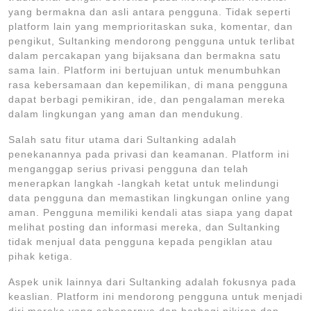
yang bermakna dan asli antara pengguna. Tidak seperti
platform lain yang memprioritaskan suka, komentar, dan
pengikut, Sultanking mendorong pengguna untuk terlibat
dalam percakapan yang bijaksana dan bermakna satu
sama lain. Platform ini bertujuan untuk menumbuhkan
rasa kebersamaan dan kepemilikan, di mana pengguna
dapat berbagi pemikiran, ide, dan pengalaman mereka
dalam lingkungan yang aman dan mendukung.
Salah satu fitur utama dari Sultanking adalah
penekanannya pada privasi dan keamanan. Platform ini
menganggap serius privasi pengguna dan telah
menerapkan langkah -langkah ketat untuk melindungi
data pengguna dan memastikan lingkungan online yang
aman. Pengguna memiliki kendali atas siapa yang dapat
melihat posting dan informasi mereka, dan Sultanking
tidak menjual data pengguna kepada pengiklan atau
pihak ketiga.
Aspek unik lainnya dari Sultanking adalah fokusnya pada
keaslian. Platform ini mendorong pengguna untuk menjadi