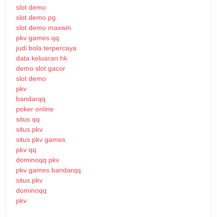
slot demo
slot demo pg
slot demo maxwin
pkv games qq
judi bola terpercaya
data keluaran hk
demo slot gacor
slot demo
pkv
bandarqq
poker online
situs qq
situs pkv
situs pkv games
pkv qq
dominoqq pkv
pkv games bandarqq
situs pkv
dominoqq
pkv