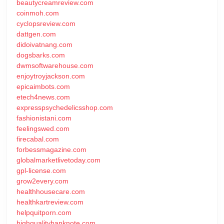
beautycreamreview.com
coinmoh.com
cyclopsreview.com
dattgen.com
didoivatnang.com
dogsbarks.com
dwmsoftwarehouse.com
enjoytroyjackson.com
epicaimbots.com
etech4news.com
expresspsychedelicsshop.com
fashionistani.com
feelingswed.com
firecabal.com
forbessmagazine.com
globalmarketlivetoday.com
gpl-license.com
grow2every.com
healthhousecare.com
healthkartreview.com
helpquitporn.com
highqualitybanknote.com