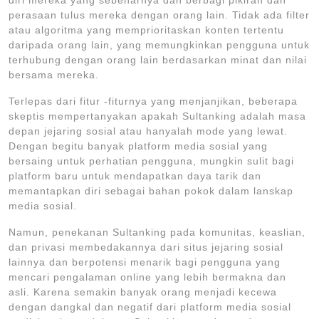
diri mereka yang sebenarnya dan berbagi pikiran dan
perasaan tulus mereka dengan orang lain. Tidak ada filter
atau algoritma yang memprioritaskan konten tertentu
daripada orang lain, yang memungkinkan pengguna untuk
terhubung dengan orang lain berdasarkan minat dan nilai
bersama mereka.
Terlepas dari fitur -fiturnya yang menjanjikan, beberapa
skeptis mempertanyakan apakah Sultanking adalah masa
depan jejaring sosial atau hanyalah mode yang lewat.
Dengan begitu banyak platform media sosial yang
bersaing untuk perhatian pengguna, mungkin sulit bagi
platform baru untuk mendapatkan daya tarik dan
memantapkan diri sebagai bahan pokok dalam lanskap
media sosial.
Namun, penekanan Sultanking pada komunitas, keaslian,
dan privasi membedakannya dari situs jejaring sosial
lainnya dan berpotensi menarik bagi pengguna yang
mencari pengalaman online yang lebih bermakna dan
asli. Karena semakin banyak orang menjadi kecewa
dengan dangkal dan negatif dari platform media sosial