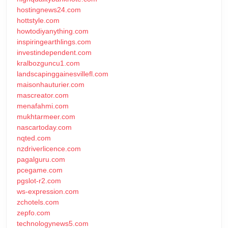
hostingnews24.com
hottstyle.com
howtodiyanything.com
inspiringearthlings.com
investindependent.com
kralbozguncu1.com
landscapinggainesvillefl.com
maisonhauturier.com
mascreator.com
menafahmi.com
mukhtarmeer.com
nascartoday.com
nqted.com
nzdriverlicence.com
pagalguru.com
pcegame.com
pgslot-r2.com
ws-expression.com
zchotels.com
zepfo.com
technologynews5.com