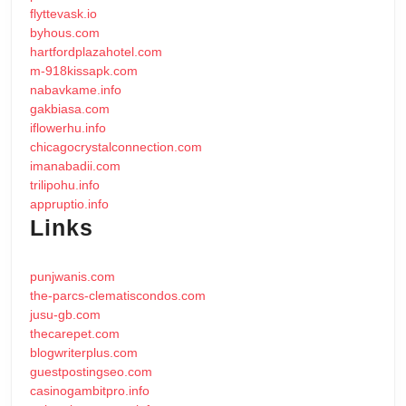
flyttevask.io
byhous.com
hartfordplazahotel.com
m-918kissapk.com
nabavkame.info
gakbiasa.com
iflowerhu.info
chicagocrystalconnection.com
imanabadii.com
trilipohu.info
appruptio.info
Links
punjwanis.com
the-parcs-clematiscondos.com
jusu-gb.com
thecarepet.com
blogwriterplus.com
guestpostingseo.com
casinogambitpro.info