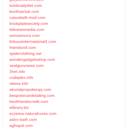
tombradydiet.com
bonthaiclub.com
casusbelli-mod.com
bookplatesociety.com
lebnewsmedia.com
sonosonora.com
linkuusinternasional1.com
friendsroll.com
spiderclothing.net
wondergadgetsshop.com
seatgurunews.com
3net.info
codeplex.info
okena.info
akunidpropokerqq.com
bespokecardetailing.com
bestfriendscredit.com
elibrary.biz
eczema-naturalcures.com
astro-bath.com
aghapal.com