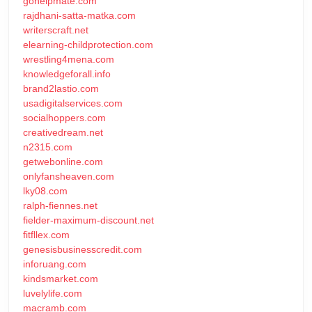
gohelpmate.com
rajdhani-satta-matka.com
writerscraft.net
elearning-childprotection.com
wrestling4mena.com
knowledgeforall.info
brand2lastio.com
usadigitalservices.com
socialhoppers.com
creativedream.net
n2315.com
getwebonline.com
onlyfansheaven.com
lky08.com
ralph-fiennes.net
fielder-maximum-discount.net
fitfllex.com
genesisbusinesscredit.com
inforuang.com
kindsmarket.com
luvelylife.com
macramb.com