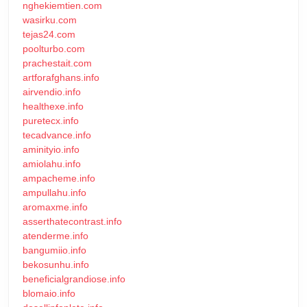
nghekiemtien.com
wasirku.com
tejas24.com
poolturbo.com
prachestait.com
artforafghans.info
airvendio.info
healthexe.info
puretecx.info
tecadvance.info
aminityio.info
amiolahu.info
ampacheme.info
ampullahu.info
aromaxme.info
asserthatecontrast.info
atenderme.info
bangumiio.info
bekosunhu.info
beneficialgrandiose.info
blomaio.info