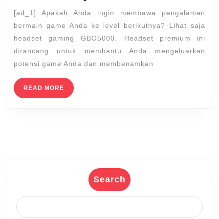
Potensi
[ad_1] Apakah Anda ingin membawa pengalaman
Permainan
bermain game Anda ke level berikutnya? Lihat saja
Anda
headset gaming GBO5000. Headset premium ini
dengan
dirancang untuk membantu Anda mengeluarkan
potensi game Anda dan membenamkan
GBO5000:
Sebuah
READ
READ MORE
Tinjauan
MORE
Search