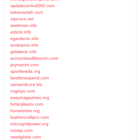
updatecentral360.com
katamastah.com
zqscore.net
aseleraio.info
asticio.info
egardenio.info
arxteamio.info
getalexio.info
accountaudittaxcon.com
prymprint.com
sportkeeda.org
besttimespend.com
careandcure.biz
cogniyo.com
easymagazines.org
hirfanjilasmi.com
hometricks.org
leathercraftpro.com
microgridpower.org
mixiqo.com
needglobe.com