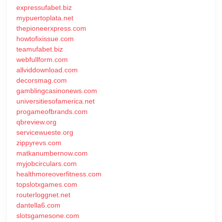
expressufabet.biz
mypuertoplata.net
thepioneerxpress.com
howtofixissue.com
teamufabet.biz
webfullform.com
allviddownload.com
decorsmag.com
gamblingcasinonews.com
universitiesofamerica.net
progameofbrands.com
qbreview.org
servicewueste.org
zippyrevs.com
matkanumbernow.com
myjobcirculars.com
healthmoreoverfitness.com
topslotxgames.com
routerloggnet.net
dantella6.com
slotsgamesone.com