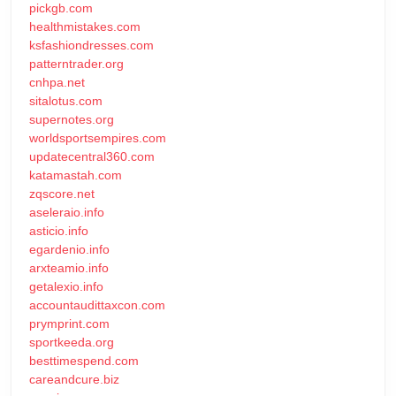
pickgb.com
healthmistakes.com
ksfashiondresses.com
patterntrader.org
cnhpa.net
sitalotus.com
supernotes.org
worldsportsempires.com
updatecentral360.com
katamastah.com
zqscore.net
aseleraio.info
asticio.info
egardenio.info
arxteamio.info
getalexio.info
accountaudittaxcon.com
prymprint.com
sportkeeda.org
besttimespend.com
careandcure.biz