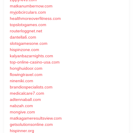
matkanumbernow.com
myjobcirculars.com
healthmoreoverfitness.com
topslotxgames.com
routerloggnet.net
dantella6.com
slotsgamesone.com
hispinzone.com
kalyanbazarnights.com
top-online-casino-usa.com
honghuidoor.com
flowingtravel.com
nineniki.com
brandiospecialists.com
medicalcare7.com
adtennaball.com
nabzah.com
mongive.com
matkagameresultsview.com
getsolutionsonline.com
hispinner.org