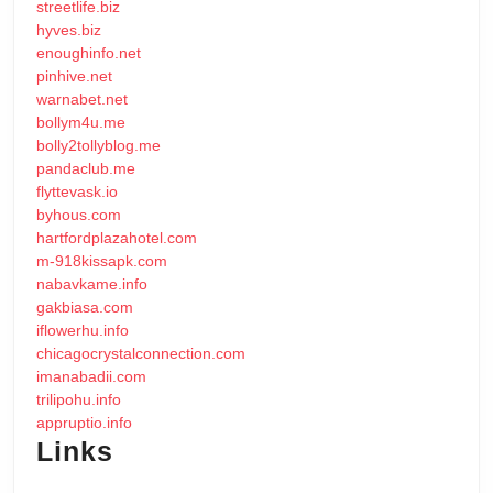
streetlife.biz
hyves.biz
enoughinfo.net
pinhive.net
warnabet.net
bollym4u.me
bolly2tollyblog.me
pandaclub.me
flyttevask.io
byhous.com
hartfordplazahotel.com
m-918kissapk.com
nabavkame.info
gakbiasa.com
iflowerhu.info
chicagocrystalconnection.com
imanabadii.com
trilipohu.info
appruptio.info
Links