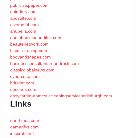
publicistspaper.com
quindaily.com
abosulte.com
aiverse24.com
anubella.com
audiobooksonaudible.com
beautenetwork.com
bitcoin-tracing.com
bodyandshapes.com
businessconsultantsroundrock.com
classicglobalnews.com
cybercusp.com
britaintt.com
deconds.com
easycartltd-domesticcleaningservicesedinburgh.com
Links
uae-times.com
gamerifys.com
inspiratif.net