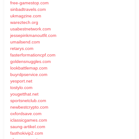
free-gamestop.com
sinbadtravels.com
ukmagzine.com
wareztech.org
usabestnetwork.com
jessepinkmanoutfit.com
umailsend.com
retarys.com
fasterformationcpf.com
goldensnuggles.com
lookbattlemap.com
buyrdpservice.com
yesport.net
tostylo.com
yougetthat.net
sportsnetclub.com
newbestcrypto.com
oxfordsave.com
iclassicgames.com
saung-artikel.com
fasthokivip2.com