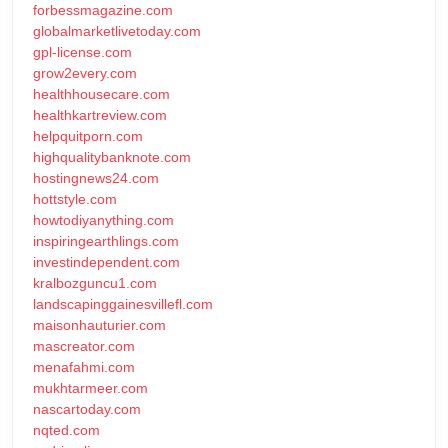
forbessmagazine.com
globalmarketlivetoday.com
gpl-license.com
grow2every.com
healthhousecare.com
healthkartreview.com
helpquitporn.com
highqualitybanknote.com
hostingnews24.com
hottstyle.com
howtodiyanything.com
inspiringearthlings.com
investindependent.com
kralbozguncu1.com
landscapinggainesvillefl.com
maisonhauturier.com
mascreator.com
menafahmi.com
mukhtarmeer.com
nascartoday.com
nqted.com