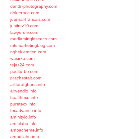
dandr-photography.com
dokteroce.com
journal-francais.com
justintv10.com
lawyerule.com
mediamingleseaco.com
mtsmarketingblog.com
nghekiemtien.com
wasirku.com
tejas24.com
poolturbo.com
prachestait.com
artforafghans.info
airvendio.info
healthexe.info
puretecx.info
tecadvance.info
aminityio.info
amiolahu.info
ampacheme.info
ampullahu.info