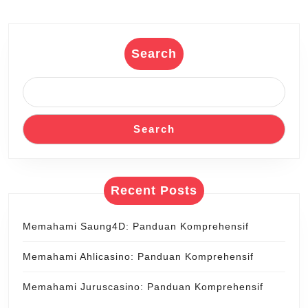
Search
Search
Recent Posts
Memahami Saung4D: Panduan Komprehensif
Memahami Ahlicasino: Panduan Komprehensif
Memahami Juruscasino: Panduan Komprehensif