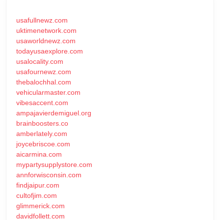
usafullnewz.com
uktimenetwork.com
usaworldnewz.com
todayusaexplore.com
usalocality.com
usafournewz.com
thebalochhal.com
vehicularmaster.com
vibesaccent.com
ampajavierdemiguel.org
brainboosters.co
amberlately.com
joycebriscoe.com
aicarmina.com
mypartysupplystore.com
annforwisconsin.com
findjaipur.com
cultofjim.com
glimmerick.com
davidfollett.com