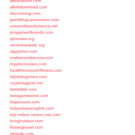
webfullform.com
allviddownload.com
decorsmag.com
gamblingcasinonews.com
universitiesofamerica.net
progameofbrands.com
qbreview.org
servicewueste.org
zippyrevs.com
matkanumbernow.com
myjobcirculars.com
healthmoreoverfitness.com
topslotxgames.com
routerloggnet.net
dantella6.com
slotsgamesone.com
hispinzone.com
kalyanbazarnights.com
top-online-casino-usa.com
honghuidoor.com
flowingtravel.com
nineniki.com