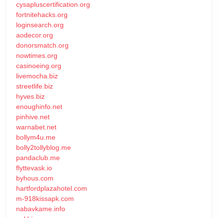
cysapluscertification.org
fortnitehacks.org
loginsearch.org
aodecor.org
donorsmatch.org
nowtimes.org
casinoeing.org
livemocha.biz
streetlife.biz
hyves.biz
enoughinfo.net
pinhive.net
warnabet.net
bollym4u.me
bolly2tollyblog.me
pandaclub.me
flyttevask.io
byhous.com
hartfordplazahotel.com
m-918kissapk.com
nabavkame.info