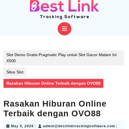
Skip
to
content
Skip
Open
to
content
Button
Slot Demo Gratis Pragmatic Play untuk Slot Gacor Malam Ini
X500
Situs Slot
Rasakan Hiburan Online Terbaik dengan OVO88
Rasakan Hiburan Online
Terbaik dengan OVO88
May
admin@
May 5, 2026
|
admin@bestlinktrackingsoftware.com
|