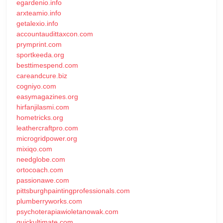
egardenio.info
arxteamio.info
getalexio.info
accountaudittaxcon.com
prymprint.com
sportkeeda.org
besttimespend.com
careandcure.biz
cogniyo.com
easymagazines.org
hirfanjilasmi.com
hometricks.org
leathercraftpro.com
microgridpower.org
mixiqo.com
needglobe.com
ortocoach.com
passionawe.com
pittsburghpaintingprofessionals.com
plumberryworks.com
psychoterapiawioletanowak.com
quickultimate.com