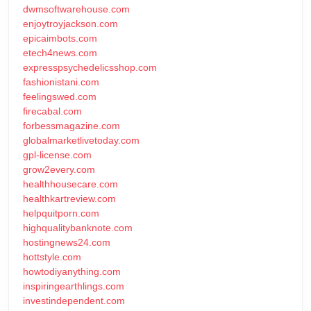
dwmsoftwarehouse.com
enjoytroyjackson.com
epicaimbots.com
etech4news.com
expresspsychedelicsshop.com
fashionistani.com
feelingswed.com
firecabal.com
forbessmagazine.com
globalmarketlivetoday.com
gpl-license.com
grow2every.com
healthhousecare.com
healthkartreview.com
helpquitporn.com
highqualitybanknote.com
hostingnews24.com
hottstyle.com
howtodiyanything.com
inspiringearthlings.com
investindependent.com