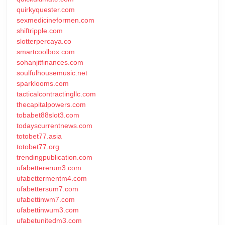
quirkyquester.com
sexmedicineformen.com
shiftripple.com
slotterpercaya.co
smartcoolbox.com
sohanjitfinances.com
soulfulhousemusic.net
sparklooms.com
tacticalcontractingllc.com
thecapitalpowers.com
tobabet88slot3.com
todayscurrentnews.com
totobet77.asia
totobet77.org
trendingpublication.com
ufabettererum3.com
ufabettermentm4.com
ufabettersum7.com
ufabettinwm7.com
ufabettinwum3.com
ufabetunitedm3.com