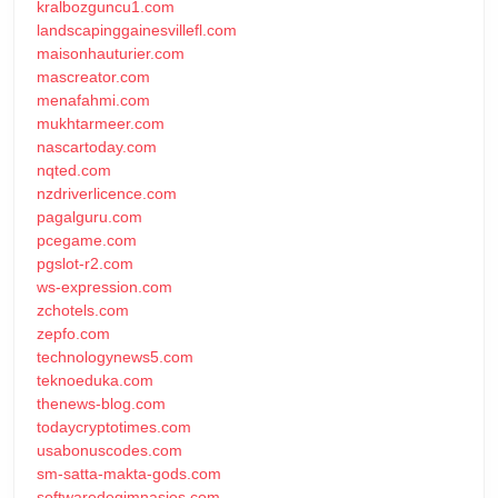
kralbozguncu1.com
landscapinggainesvillefl.com
maisonhauturier.com
mascreator.com
menafahmi.com
mukhtarmeer.com
nascartoday.com
nqted.com
nzdriverlicence.com
pagalguru.com
pcegame.com
pgslot-r2.com
ws-expression.com
zchotels.com
zepfo.com
technologynews5.com
teknoeduka.com
thenews-blog.com
todaycryptotimes.com
usabonuscodes.com
sm-satta-makta-gods.com
softwaredegimnasios.com