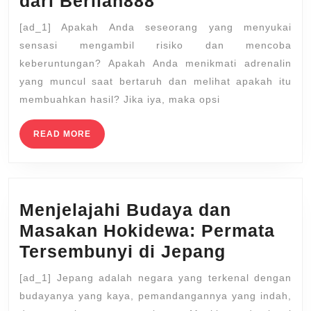
dari Berlian888
Jiwa
[ad_1] Apakah Anda seseorang yang menyukai
Penjudi
sensasi mengambil risiko dan mencoba
Anda
keberuntungan? Apakah Anda menikmati adrenalin
dengan
yang muncul saat bertaruh dan melihat apakah itu
membuahkan hasil? Jika iya, maka opsi
Pilihan
Mendebarkan
READ
READ MORE
dari
MORE
Berlian888
Menjelajahi Budaya dan
Masakan Hokidewa: Permata
Menjelaja
Tersembunyi di Jepang
Budaya
[ad_1] Jepang adalah negara yang terkenal dengan
dan
budayanya yang kaya, pemandangannya yang indah,