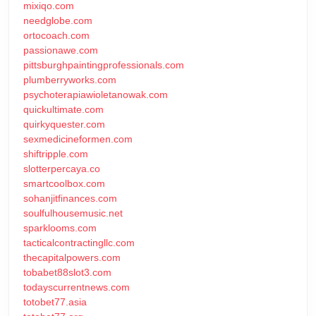
mixiqo.com
needglobe.com
ortocoach.com
passionawe.com
pittsburghpaintingprofessionals.com
plumberryworks.com
psychoterapiawioletanowak.com
quickultimate.com
quirkyquester.com
sexmedicineformen.com
shiftripple.com
slotterpercaya.co
smartcoolbox.com
sohanjitfinances.com
soulfulhousemusic.net
sparklooms.com
tacticalcontractingllc.com
thecapitalpowers.com
tobabet88slot3.com
todayscurrentnews.com
totobet77.asia