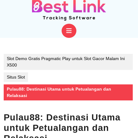
Skip
to
content
Skip
Open
to
content
Button
Slot Demo Gratis Pragmatic Play untuk Slot Gacor Malam Ini
X500
Situs Slot
Pulau88: Destinasi Utama untuk Petualangan dan
Relaksasi
Pulau88: Destinasi Utama
untuk Petualangan dan