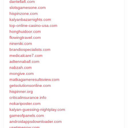
dantella6.com
slotsgamesone.com
hispinzone.com
kalyanbazarnights.com
top-online-casino-usa.com
honghuidoor.com
flowingtravel.com
nineniki.com
brandiospecialists.com
medicalcare7.com
adtennaball.com
nabzah.com
mongive.com
matkagameresultsview.com
getsolutionsonline.com
hispinner.org
criticalinsurance.info
nokariposter.com
kalyan-guessing-nightplay.com
gameofpanels.com
androidappsdownloader.com
usetimenow.com