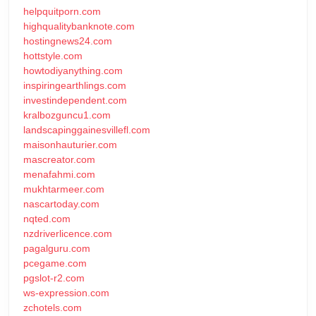
helpquitporn.com
highqualitybanknote.com
hostingnews24.com
hottstyle.com
howtodiyanything.com
inspiringearthlings.com
investindependent.com
kralbozguncu1.com
landscapinggainesvillefl.com
maisonhauturier.com
mascreator.com
menafahmi.com
mukhtarmeer.com
nascartoday.com
nqted.com
nzdriverlicence.com
pagalguru.com
pcegame.com
pgslot-r2.com
ws-expression.com
zchotels.com