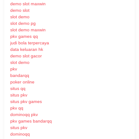
demo slot maxwin
demo slot
slot demo
slot demo pg
slot demo maxwin
pkv games qq
judi bola terpercaya
data keluaran hk
demo slot gacor
slot demo
pkv
bandarqq
poker online
situs qq
situs pkv
situs pkv games
pkv qq
dominoqq pkv
pkv games bandarqq
situs pkv
dominoqq