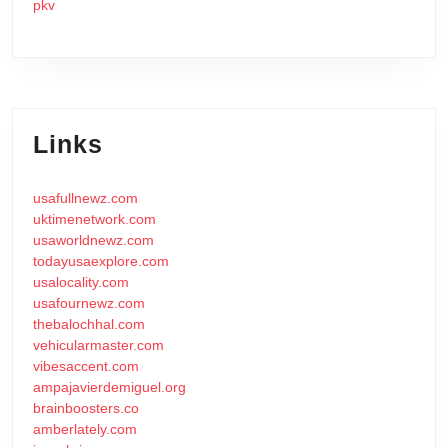
pkv
Links
usafullnewz.com
uktimenetwork.com
usaworldnewz.com
todayusaexplore.com
usalocality.com
usafournewz.com
thebalochhal.com
vehicularmaster.com
vibesaccent.com
ampajavierdemiguel.org
brainboosters.co
amberlately.com