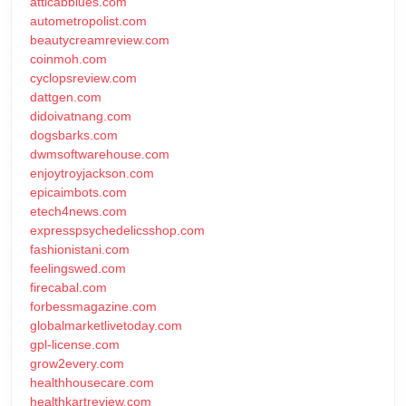
atticabblues.com
autometropolist.com
beautycreamreview.com
coinmoh.com
cyclopsreview.com
dattgen.com
didoivatnang.com
dogsbarks.com
dwmsoftwarehouse.com
enjoytroyjackson.com
epicaimbots.com
etech4news.com
expresspsychedelicsshop.com
fashionistani.com
feelingswed.com
firecabal.com
forbessmagazine.com
globalmarketlivetoday.com
gpl-license.com
grow2every.com
healthhousecare.com
healthkartreview.com