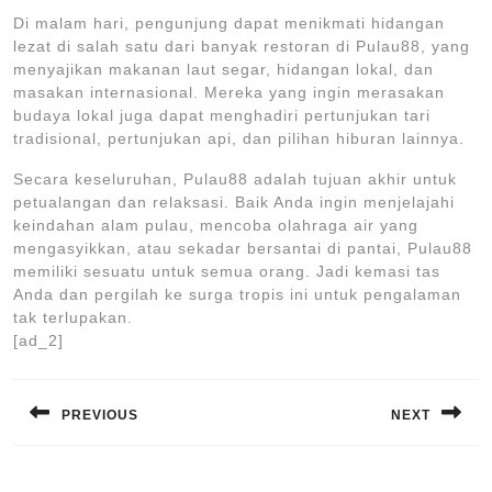
Di malam hari, pengunjung dapat menikmati hidangan
lezat di salah satu dari banyak restoran di Pulau88, yang
menyajikan makanan laut segar, hidangan lokal, dan
masakan internasional. Mereka yang ingin merasakan
budaya lokal juga dapat menghadiri pertunjukan tari
tradisional, pertunjukan api, dan pilihan hiburan lainnya.
Secara keseluruhan, Pulau88 adalah tujuan akhir untuk
petualangan dan relaksasi. Baik Anda ingin menjelajahi
keindahan alam pulau, mencoba olahraga air yang
mengasyikkan, atau sekadar bersantai di pantai, Pulau88
memiliki sesuatu untuk semua orang. Jadi kemasi tas
Anda dan pergilah ke surga tropis ini untuk pengalaman
tak terlupakan.
[ad_2]
Post
navigation
PREVIOUS
NEXT
Previous
Next