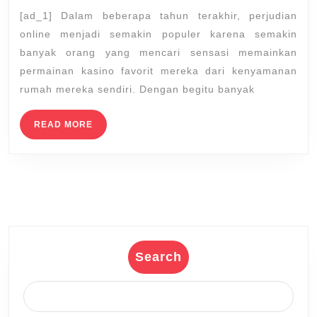
Tiket
[ad_1] Dalam beberapa tahun terakhir, perjudian
Anda
online menjadi semakin populer karena semakin
untuk
banyak orang yang mencari sensasi memainkan
Menang
permainan kasino favorit mereka dari kenyamanan
rumah mereka sendiri. Dengan begitu banyak
Besar
di
READ
READ MORE
Dunia
MORE
Judi
Online
Search