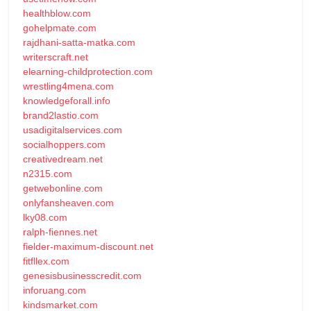
healthblow.com
gohelpmate.com
rajdhani-satta-matka.com
writerscraft.net
elearning-childprotection.com
wrestling4mena.com
knowledgeforall.info
brand2lastio.com
usadigitalservices.com
socialhoppers.com
creativedream.net
n2315.com
getwebonline.com
onlyfansheaven.com
lky08.com
ralph-fiennes.net
fielder-maximum-discount.net
fitfllex.com
genesisbusinesscredit.com
inforuang.com
kindsmarket.com