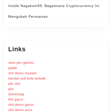
Inside Nagakoin99: Bagaimana Cryptocurrency Ini
Mengubah Permainan
Links
situs pkv games
gaple
slot demo maxwin
bandar judi bola terbaik
pkv slot
pkv
dominoqq
link gacor
slot demo gacor
slot demo zeus