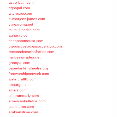
astro-bath.com
aghapal.com
altu-expo.com
authorjennijames.com
viajearoma.net
tsutsuji-parkin.com
agharab.com
cheapammousa.com
thepositiveladiessoccerclub.com
recetasdecocinafaciles.com
naildesignsidea.net
greatpai.com
paperlanterntheatre.org
freeworshipnetwork.com
watercraftllc.com
abourge.com
afiliixs.com
alharammallz.com
americanbulletins.com
asespares.com
arabianstime.com