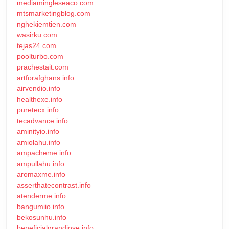
mediamingleseaco.com
mtsmarketingblog.com
nghekiemtien.com
wasirku.com
tejas24.com
poolturbo.com
prachestait.com
artforafghans.info
airvendio.info
healthexe.info
puretecx.info
tecadvance.info
aminityio.info
amiolahu.info
ampacheme.info
ampullahu.info
aromaxme.info
asserthatecontrast.info
atenderme.info
bangumiio.info
bekosunhu.info
beneficialgrandiose.info