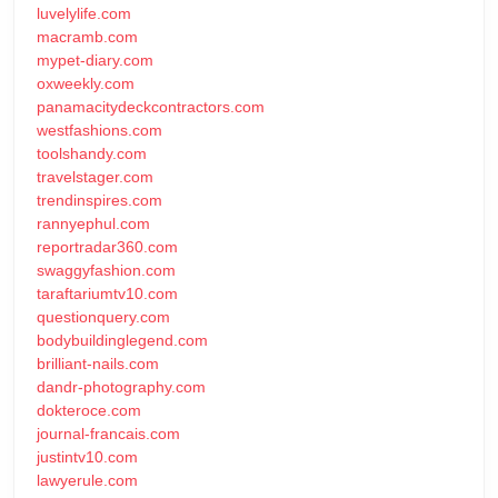
luvelylife.com
macramb.com
mypet-diary.com
oxweekly.com
panamacitydeckcontractors.com
westfashions.com
toolshandy.com
travelstager.com
trendinspires.com
rannyephul.com
reportradar360.com
swaggyfashion.com
taraftariumtv10.com
questionquery.com
bodybuildinglegend.com
brilliant-nails.com
dandr-photography.com
dokteroce.com
journal-francais.com
justintv10.com
lawyerule.com