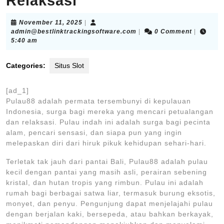
Relaksasi
November
November 11, 2025
|
11,
admin@bestlinktrackings
admin@bestlinktrackingsoftware.com
|
0 Comment
|
2025
5:40 am
Categories:
Situs Slot
[ad_1]
Pulau88 adalah permata tersembunyi di kepulauan
Indonesia, surga bagi mereka yang mencari petualangan
dan relaksasi. Pulau indah ini adalah surga bagi pecinta
alam, pencari sensasi, dan siapa pun yang ingin
melepaskan diri dari hiruk pikuk kehidupan sehari-hari.
Terletak tak jauh dari pantai Bali, Pulau88 adalah pulau
kecil dengan pantai yang masih asli, perairan sebening
kristal, dan hutan tropis yang rimbun. Pulau ini adalah
rumah bagi berbagai satwa liar, termasuk burung eksotis,
monyet, dan penyu. Pengunjung dapat menjelajahi pulau
dengan berjalan kaki, bersepeda, atau bahkan berkayak,