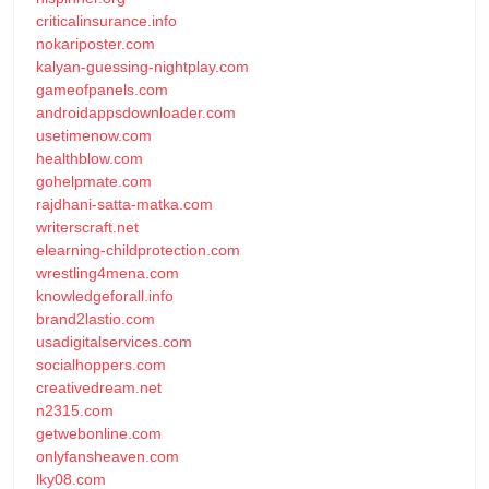
criticalinsurance.info
nokariposter.com
kalyan-guessing-nightplay.com
gameofpanels.com
androidappsdownloader.com
usetimenow.com
healthblow.com
gohelpmate.com
rajdhani-satta-matka.com
writerscraft.net
elearning-childprotection.com
wrestling4mena.com
knowledgeforall.info
brand2lastio.com
usadigitalservices.com
socialhoppers.com
creativedream.net
n2315.com
getwebonline.com
onlyfansheaven.com
lky08.com