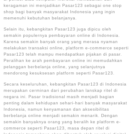
keragaman ini menjadikan Pasar123 sebagai one stop
shop bagi banyak masyarakat Indonesia yang ingin
memenuhi kebutuhan belanjanya.
Selain itu, kebangkitan Pasar123 juga dipicu oleh
semakin populernya pembayaran online di Indonesia.
Karena semakin banyak orang yang merasa nyaman
melakukan transaksi online, platform e-commerce seperti
Pasar123 telah mampu mendapatkan pijakan di pasar.
Peralihan ke arah pembayaran online ini memudahkan
pelanggan berbelanja online, yang selanjutnya
mendorong kesuksesan platform seperti Pasar123.
Secara keseluruhan, kebangkitan Pasar123 di Indonesia
merupakan cerminan dari perubahan lanskap ritel di
negara ini. Pasar tradisional masih menjadi bagian
penting dalam kehidupan sehari-hari banyak masyarakat
Indonesia, namun kenyamanan dan aksesibilitas
berbelanja online menjadi semakin menarik. Dengan
semakin banyaknya orang yang beralih ke platform e-
commerce seperti Pasar123, masa depan ritel di