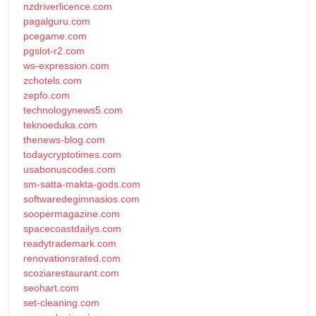
nzdriverlicence.com
pagalguru.com
pcegame.com
pgslot-r2.com
ws-expression.com
zchotels.com
zepfo.com
technologynews5.com
teknoeduka.com
thenews-blog.com
todaycryptotimes.com
usabonuscodes.com
sm-satta-makta-gods.com
softwaredegimnasios.com
soopermagazine.com
spacecoastdailys.com
readytrademark.com
renovationsrated.com
scoziarestaurant.com
seohart.com
set-cleaning.com