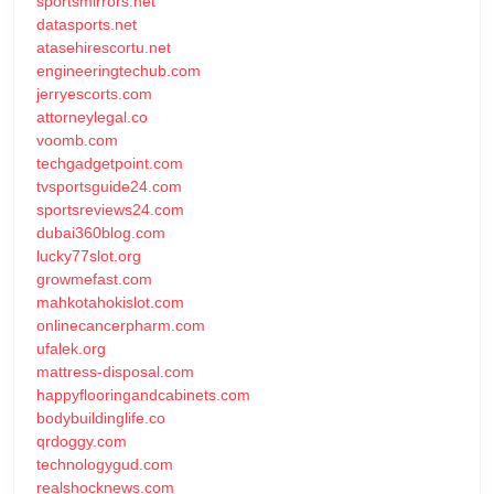
sportsmirrors.net
datasports.net
atasehirescortu.net
engineeringtechub.com
jerryescorts.com
attorneylegal.co
voomb.com
techgadgetpoint.com
tvsportsguide24.com
sportsreviews24.com
dubai360blog.com
lucky77slot.org
growmefast.com
mahkotahokislot.com
onlinecancerpharm.com
ufalek.org
mattress-disposal.com
happyflooringandcabinets.com
bodybuildinglife.co
qrdoggy.com
technologygud.com
realshocknews.com