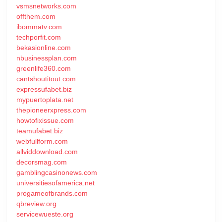
vsmsnetworks.com
offthem.com
ibommatv.com
techporfit.com
bekasionline.com
nbusinessplan.com
greenlife360.com
cantshoutitout.com
expressufabet.biz
mypuertoplata.net
thepioneerxpress.com
howtofixissue.com
teamufabet.biz
webfullform.com
allviddownload.com
decorsmag.com
gamblingcasinonews.com
universitiesofamerica.net
progameofbrands.com
qbreview.org
servicewueste.org