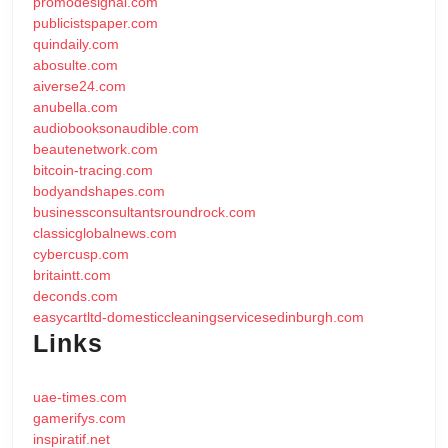
promodesignai.com
publicistspaper.com
quindaily.com
abosulte.com
aiverse24.com
anubella.com
audiobooksonaudible.com
beautenetwork.com
bitcoin-tracing.com
bodyandshapes.com
businessconsultantsroundrock.com
classicglobalnews.com
cybercusp.com
britaintt.com
deconds.com
easycartltd-domesticcleaningservicesedinburgh.com
Links
uae-times.com
gamerifys.com
inspiratif.net