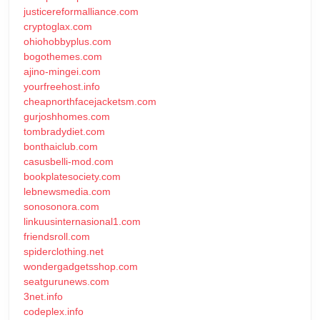
justicereformalliance.com
cryptoglax.com
ohiohobbyplus.com
bogothemes.com
ajino-mingei.com
yourfreehost.info
cheapnorthfacejacketsm.com
gurjoshhomes.com
tombradydiet.com
bonthaiclub.com
casusbelli-mod.com
bookplatesociety.com
lebnewsmedia.com
sonosonora.com
linkuusinternasional1.com
friendsroll.com
spiderclothing.net
wondergadgetsshop.com
seatgurunews.com
3net.info
codeplex.info