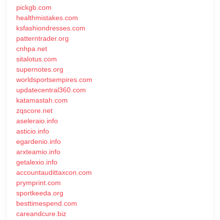
pickgb.com
healthmistakes.com
ksfashiondresses.com
patterntrader.org
cnhpa.net
sitalotus.com
supernotes.org
worldsportsempires.com
updatecentral360.com
katamastah.com
zqscore.net
aseleraio.info
asticio.info
egardenio.info
arxteamio.info
getalexio.info
accountaudittaxcon.com
prymprint.com
sportkeeda.org
besttimespend.com
careandcure.biz