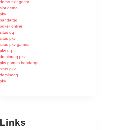
demo slot gacor
slot demo
pkv
bandarqq
poker online
situs qq
situs pkv
situs pkv games
pkv qq
dominoqq pkv
pkv games bandarqq
situs pkv
dominoqq
pkv
uka
tan
tan
:
Links
an