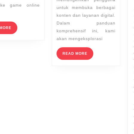
Kompr
 ke game online
untuk membuka berbagai
konten dan layanan digital.
Dalam panduan
READ
 MORE
komprehensif ini, kami
MORE
akan mengeksplorasi
READ
READ MORE
MORE