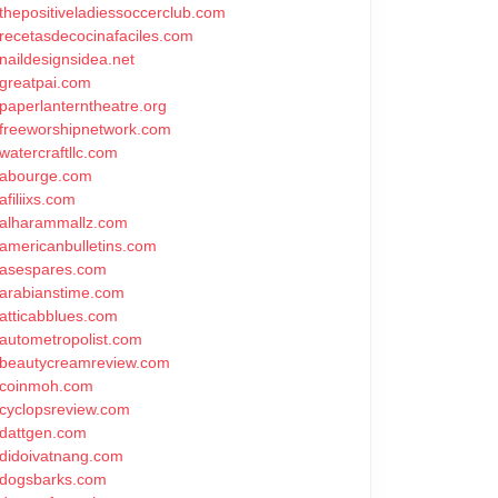
thepositiveladiessoccerclub.com
recetasdecocinafaciles.com
naildesignsidea.net
greatpai.com
paperlanterntheatre.org
freeworshipnetwork.com
watercraftllc.com
abourge.com
afiliixs.com
alharammallz.com
americanbulletins.com
asespares.com
arabianstime.com
atticabblues.com
autometropolist.com
beautycreamreview.com
coinmoh.com
cyclopsreview.com
dattgen.com
didoivatnang.com
dogsbarks.com