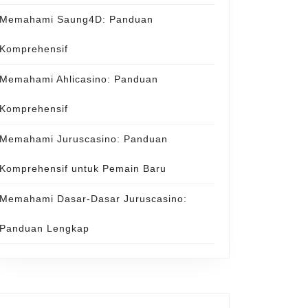
Memahami Saung4D: Panduan
Komprehensif
Memahami Ahlicasino: Panduan
Komprehensif
Memahami Juruscasino: Panduan
Komprehensif untuk Pemain Baru
Memahami Dasar-Dasar Juruscasino:
Panduan Lengkap