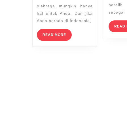
beralih
olahraga mungkin hanya
sebagai
hal untuk Anda. Dan jika
Anda berada di Indonesia,
READ
READ
READ MORE
MORE