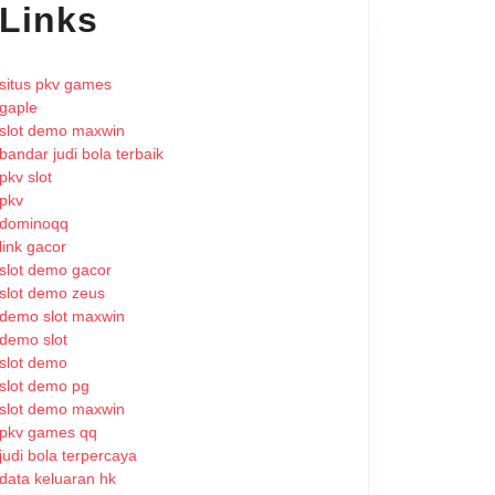
Links
situs pkv games
gaple
slot demo maxwin
bandar judi bola terbaik
pkv slot
pkv
dominoqq
link gacor
slot demo gacor
slot demo zeus
demo slot maxwin
demo slot
slot demo
slot demo pg
slot demo maxwin
pkv games qq
judi bola terpercaya
data keluaran hk