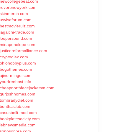
newcollegebeat.com
reverbnewyork.com
skinmerch.com
usvisaforum.com
bestmovierulz.com
jagalchi-trade.com
loopersound.com
minapenelope.com
justicereformalliance.com
cryptoglax.com
ohiohobbyplus.com
bogothemes.com
ajino-mingei.com
yourfreehost.info
cheapnorthfacejacketsm.com
gurjoshhomes.com
tombradydiet.com
bonthaiclub.com
casusbelli-mod.com
bookplatesociety.com
lebnewsmedia.com
sonosonora.com