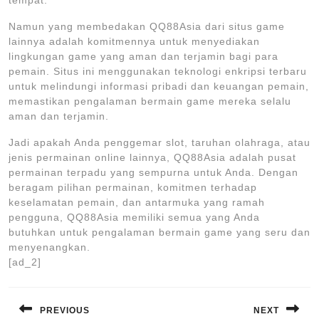
tempat.
Namun yang membedakan QQ88Asia dari situs game
lainnya adalah komitmennya untuk menyediakan
lingkungan game yang aman dan terjamin bagi para
pemain. Situs ini menggunakan teknologi enkripsi terbaru
untuk melindungi informasi pribadi dan keuangan pemain,
memastikan pengalaman bermain game mereka selalu
aman dan terjamin.
Jadi apakah Anda penggemar slot, taruhan olahraga, atau
jenis permainan online lainnya, QQ88Asia adalah pusat
permainan terpadu yang sempurna untuk Anda. Dengan
beragam pilihan permainan, komitmen terhadap
keselamatan pemain, dan antarmuka yang ramah
pengguna, QQ88Asia memiliki semua yang Anda
butuhkan untuk pengalaman bermain game yang seru dan
menyenangkan.
[ad_2]
Post
navigation
PREVIOUS
NEXT