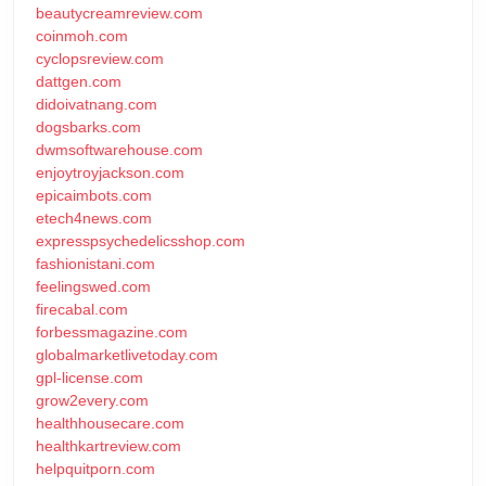
beautycreamreview.com
coinmoh.com
cyclopsreview.com
dattgen.com
didoivatnang.com
dogsbarks.com
dwmsoftwarehouse.com
enjoytroyjackson.com
epicaimbots.com
etech4news.com
expresspsychedelicsshop.com
fashionistani.com
feelingswed.com
firecabal.com
forbessmagazine.com
globalmarketlivetoday.com
gpl-license.com
grow2every.com
healthhousecare.com
healthkartreview.com
helpquitporn.com