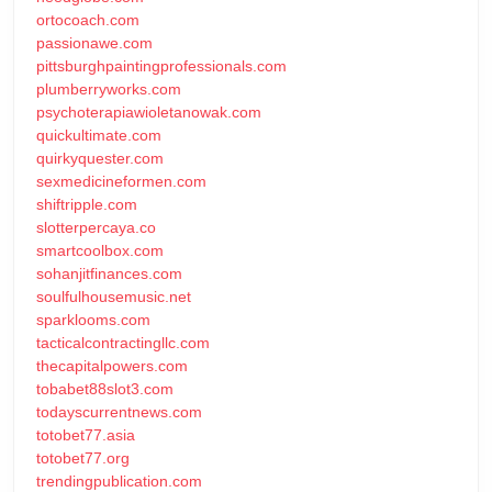
ortocoach.com
passionawe.com
pittsburghpaintingprofessionals.com
plumberryworks.com
psychoterapiawioletanowak.com
quickultimate.com
quirkyquester.com
sexmedicineformen.com
shiftripple.com
slotterpercaya.co
smartcoolbox.com
sohanjitfinances.com
soulfulhousemusic.net
sparklooms.com
tacticalcontractingllc.com
thecapitalpowers.com
tobabet88slot3.com
todayscurrentnews.com
totobet77.asia
totobet77.org
trendingpublication.com