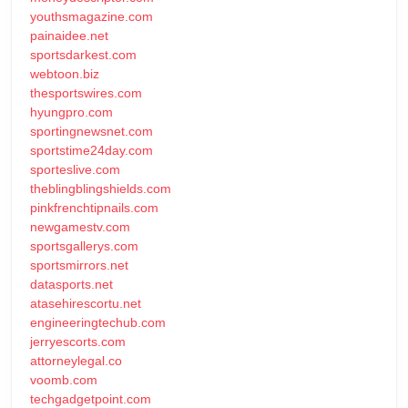
youthsmagazine.com
painaidee.net
sportsdarkest.com
webtoon.biz
thesportswires.com
hyungpro.com
sportingnewsnet.com
sportstime24day.com
sporteslive.com
theblingblingshields.com
pinkfrenchtipnails.com
newgamestv.com
sportsgallerys.com
sportsmirrors.net
datasports.net
atasehirescortu.net
engineeringtechub.com
jerryescorts.com
attorneylegal.co
voomb.com
techgadgetpoint.com