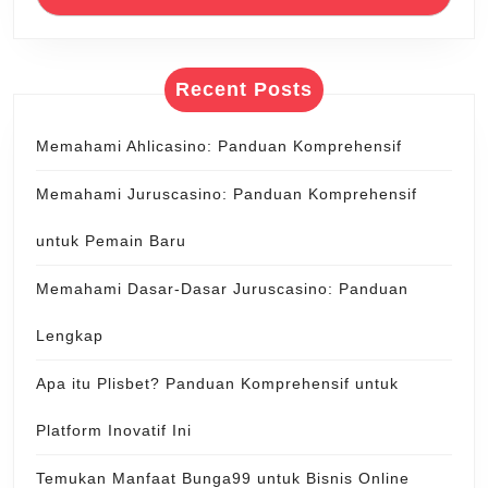
Recent Posts
Memahami Ahlicasino: Panduan Komprehensif
Memahami Juruscasino: Panduan Komprehensif
untuk Pemain Baru
Memahami Dasar-Dasar Juruscasino: Panduan
Lengkap
Apa itu Plisbet? Panduan Komprehensif untuk
Platform Inovatif Ini
Temukan Manfaat Bunga99 untuk Bisnis Online