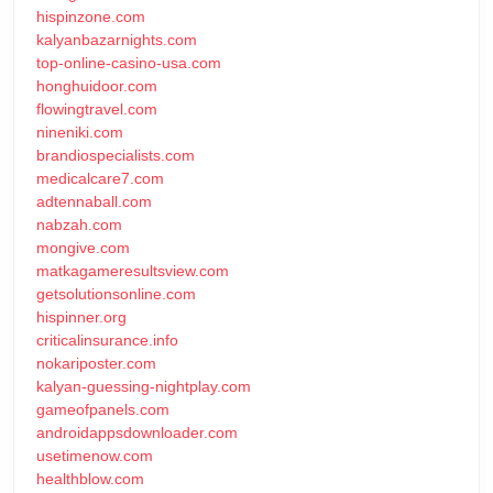
hispinzone.com
kalyanbazarnights.com
top-online-casino-usa.com
honghuidoor.com
flowingtravel.com
nineniki.com
brandiospecialists.com
medicalcare7.com
adtennaball.com
nabzah.com
mongive.com
matkagameresultsview.com
getsolutionsonline.com
hispinner.org
criticalinsurance.info
nokariposter.com
kalyan-guessing-nightplay.com
gameofpanels.com
androidappsdownloader.com
usetimenow.com
healthblow.com