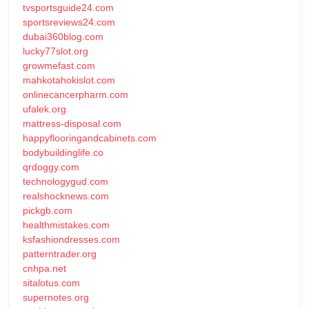
tvsportsguide24.com
sportsreviews24.com
dubai360blog.com
lucky77slot.org
growmefast.com
mahkotahokislot.com
onlinecancerpharm.com
ufalek.org
mattress-disposal.com
happyflooringandcabinets.com
bodybuildinglife.co
qrdoggy.com
technologygud.com
realshocknews.com
pickgb.com
healthmistakes.com
ksfashiondresses.com
patterntrader.org
cnhpa.net
sitalotus.com
supernotes.org