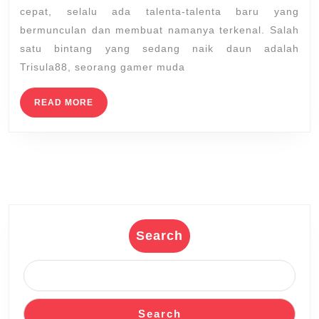
Bintang
cepat, selalu ada talenta-talenta baru yang
Baru
bermunculan dan membuat namanya terkenal. Salah
di
satu bintang yang sedang naik daun adalah
Trisula88, seorang gamer muda
Dunia
Game
READ
READ MORE
Online
MORE
Search
Search