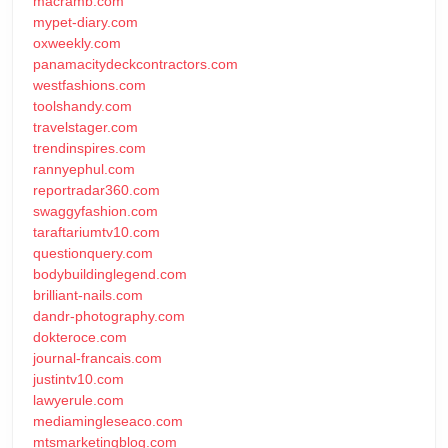
macramb.com
mypet-diary.com
oxweekly.com
panamacitydeckcontractors.com
westfashions.com
toolshandy.com
travelstager.com
trendinspires.com
rannyephul.com
reportradar360.com
swaggyfashion.com
taraftariumtv10.com
questionquery.com
bodybuildinglegend.com
brilliant-nails.com
dandr-photography.com
dokteroce.com
journal-francais.com
justintv10.com
lawyerule.com
mediamingleseaco.com
mtsmarketingblog.com