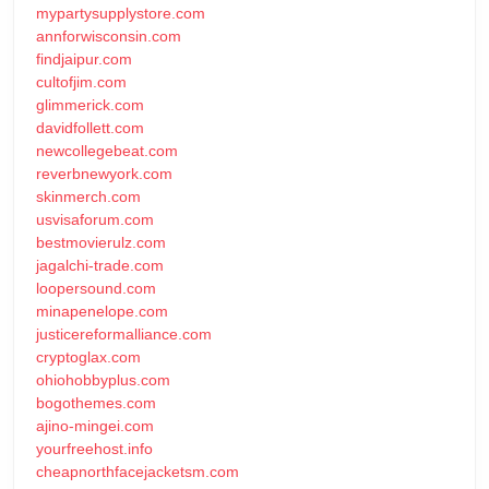
mypartysupplystore.com
annforwisconsin.com
findjaipur.com
cultofjim.com
glimmerick.com
davidfollett.com
newcollegebeat.com
reverbnewyork.com
skinmerch.com
usvisaforum.com
bestmovierulz.com
jagalchi-trade.com
loopersound.com
minapenelope.com
justicereformalliance.com
cryptoglax.com
ohiohobbyplus.com
bogothemes.com
ajino-mingei.com
yourfreehost.info
cheapnorthfacejacketsm.com