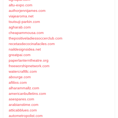
altu-expo.com
authorjennijames.com
viajearoma.net
tsutsuji-parkin.com
agharab.com
cheapammousa.com
thepositiveladiessoccerclub.com
recetasdecocinafaciles.com
naildesignsidea.net
greatpai.com
paperlanterntheatre.org
freeworshipnetwork.com
watercraftllc.com
abourge.com
afiliixs.com
alharammallz.com
americanbulletins.com
asespares.com
arabianstime.com
atticabblues.com
autometropolist.com