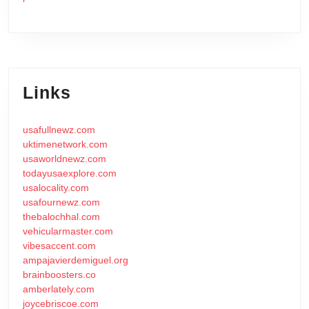
Links
usafullnewz.com
uktimenetwork.com
usaworldnewz.com
todayusaexplore.com
usalocality.com
usafournewz.com
thebalochhal.com
vehicularmaster.com
vibesaccent.com
ampajavierdemiguel.org
brainboosters.co
amberlately.com
joycebriscoe.com