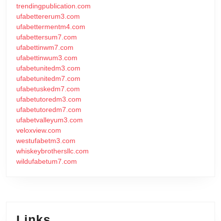
trendingpublication.com
ufabettererum3.com
ufabettermentm4.com
ufabettersum7.com
ufabettinwm7.com
ufabettinwum3.com
ufabetunitedm3.com
ufabetunitedm7.com
ufabetuskedm7.com
ufabetutoredm3.com
ufabetutoredm7.com
ufabetvalleyum3.com
veloxview.com
westufabetm3.com
whiskeybrothersllc.com
wildufabetum7.com
Links