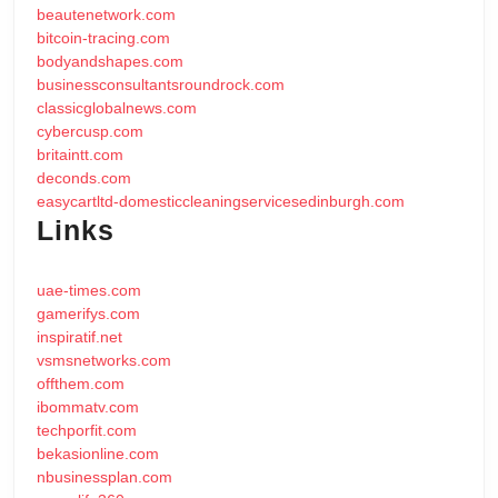
beautenetwork.com
bitcoin-tracing.com
bodyandshapes.com
businessconsultantsroundrock.com
classicglobalnews.com
cybercusp.com
britaintt.com
deconds.com
easycartltd-domesticcleaningservicesedinburgh.com
Links
uae-times.com
gamerifys.com
inspiratif.net
vsmsnetworks.com
offthem.com
ibommatv.com
techporfit.com
bekasionline.com
nbusinessplan.com