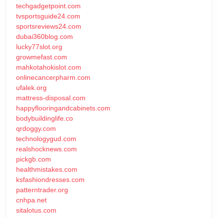
techgadgetpoint.com
tvsportsguide24.com
sportsreviews24.com
dubai360blog.com
lucky77slot.org
growmefast.com
mahkotahokislot.com
onlinecancerpharm.com
ufalek.org
mattress-disposal.com
happyflooringandcabinets.com
bodybuildinglife.co
qrdoggy.com
technologygud.com
realshocknews.com
pickgb.com
healthmistakes.com
ksfashiondresses.com
patterntrader.org
cnhpa.net
sitalotus.com