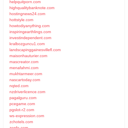
helpquitporn.com
highqualitybanknote.com
hostingnews24.com
hottstyle.com
howtodiyanything.com
inspiringearthlings.com
investindependent.com
kralbozguncu1.com
landscapinggainesvillefl.com
maisonhauturier.com
mascreator.com
menafahmi.com
mukhtarmeer.com
nascartoday.com
nqted.com
nzdriverlicence.com
pagalguru.com
pcegame.com
pgslot-r2.com
ws-expression.com
zchotels.com
zepfo.com