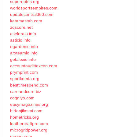
supernotes.org
worldsportsempires.com
updatecentral360.com
katamastah.com
zqscore.net
aseleraio.info
asticio.info
egardenio.info
arxteamio.info
getalexio.info
accountaudittaxcon.com
prymprint.com
sportkeeda.org
besttimespend.com
careandcure.biz
cogniyo.com
easymagazines.org
hirfanjilasmi.com
hometricks.org
leathercraftpro.com
microgridpower.org
mixiqo.com