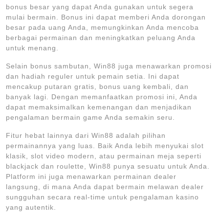
bonus besar yang dapat Anda gunakan untuk segera
mulai bermain. Bonus ini dapat memberi Anda dorongan
besar pada uang Anda, memungkinkan Anda mencoba
berbagai permainan dan meningkatkan peluang Anda
untuk menang.
Selain bonus sambutan, Win88 juga menawarkan promosi
dan hadiah reguler untuk pemain setia. Ini dapat
mencakup putaran gratis, bonus uang kembali, dan
banyak lagi. Dengan memanfaatkan promosi ini, Anda
dapat memaksimalkan kemenangan dan menjadikan
pengalaman bermain game Anda semakin seru.
Fitur hebat lainnya dari Win88 adalah pilihan
permainannya yang luas. Baik Anda lebih menyukai slot
klasik, slot video modern, atau permainan meja seperti
blackjack dan roulette, Win88 punya sesuatu untuk Anda.
Platform ini juga menawarkan permainan dealer
langsung, di mana Anda dapat bermain melawan dealer
sungguhan secara real-time untuk pengalaman kasino
yang autentik.