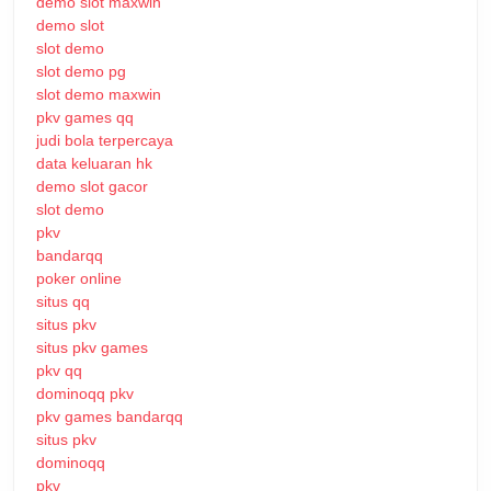
demo slot maxwin
demo slot
slot demo
slot demo pg
slot demo maxwin
pkv games qq
judi bola terpercaya
data keluaran hk
demo slot gacor
slot demo
pkv
bandarqq
poker online
situs qq
situs pkv
situs pkv games
pkv qq
dominoqq pkv
pkv games bandarqq
situs pkv
dominoqq
pkv