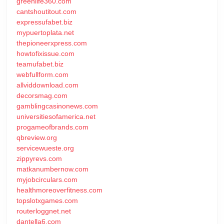
greenlife360.com
cantshoutitout.com
expressufabet.biz
mypuertoplata.net
thepioneerxpress.com
howtofixissue.com
teamufabet.biz
webfullform.com
allviddownload.com
decorsmag.com
gamblingcasinonews.com
universitiesofamerica.net
progameofbrands.com
qbreview.org
servicewueste.org
zippyrevs.com
matkanumbernow.com
myjobcirculars.com
healthmoreoverfitness.com
topslotxgames.com
routerloggnet.net
dantella6.com