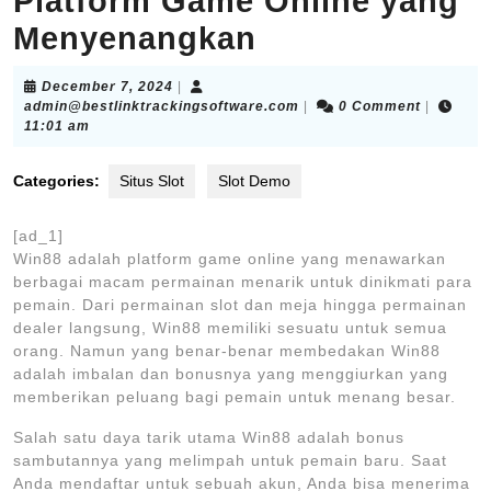
Platform Game Online yang
Menyenangkan
December
December 7, 2024
|
7,
admin@bestlinktrackings
admin@bestlinktrackingsoftware.com
|
0 Comment
|
2024
11:01 am
Categories:
Situs Slot
Slot Demo
[ad_1]
Win88 adalah platform game online yang menawarkan
berbagai macam permainan menarik untuk dinikmati para
pemain. Dari permainan slot dan meja hingga permainan
dealer langsung, Win88 memiliki sesuatu untuk semua
orang. Namun yang benar-benar membedakan Win88
adalah imbalan dan bonusnya yang menggiurkan yang
memberikan peluang bagi pemain untuk menang besar.
Salah satu daya tarik utama Win88 adalah bonus
sambutannya yang melimpah untuk pemain baru. Saat
Anda mendaftar untuk sebuah akun, Anda bisa menerima