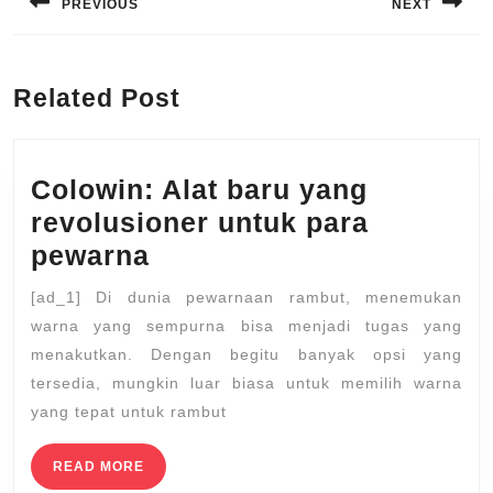
navigation
PREVIOUS
NEXT
Previous
Next
post:
post:
Related Post
Colowin: Alat baru yang
revolusioner untuk para
Colowin:
pewarna
Alat
[ad_1] Di dunia pewarnaan rambut, menemukan
baru
warna yang sempurna bisa menjadi tugas yang
yang
menakutkan. Dengan begitu banyak opsi yang
revolusioner
tersedia, mungkin luar biasa untuk memilih warna
yang tepat untuk rambut
untuk
para
READ
READ MORE
pewarna
MORE