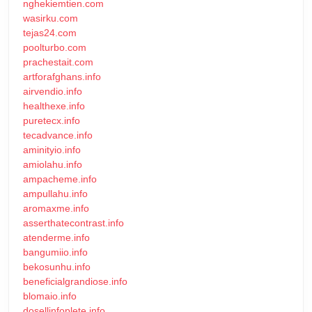
nghekiemtien.com
wasirku.com
tejas24.com
poolturbo.com
prachestait.com
artforafghans.info
airvendio.info
healthexe.info
puretecx.info
tecadvance.info
aminityio.info
amiolahu.info
ampacheme.info
ampullahu.info
aromaxme.info
asserthatecontrast.info
atenderme.info
bangumiio.info
bekosunhu.info
beneficialgrandiose.info
blomaio.info
dosellinfoplete.info