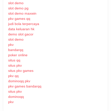
slot demo
slot demo pg
slot demo maxwin
pkv games qq
judi bola terpercaya
data keluaran hk
demo slot gacor
slot demo
pkv
bandarqq
poker online
situs qq
situs pkv
situs pkv games
pkv qq
dominoqq pkv
pkv games bandarqq
situs pkv
dominoqq
pkv