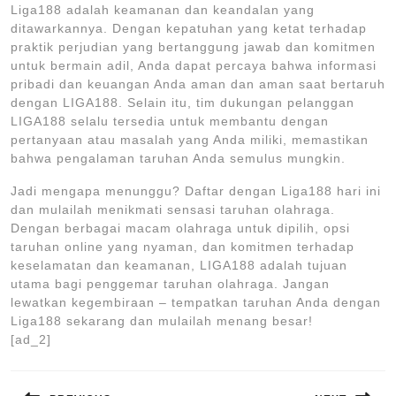
Liga188 adalah keamanan dan keandalan yang
ditawarkannya. Dengan kepatuhan yang ketat terhadap
praktik perjudian yang bertanggung jawab dan komitmen
untuk bermain adil, Anda dapat percaya bahwa informasi
pribadi dan keuangan Anda aman dan aman saat bertaruh
dengan LIGA188. Selain itu, tim dukungan pelanggan
LIGA188 selalu tersedia untuk membantu dengan
pertanyaan atau masalah yang Anda miliki, memastikan
bahwa pengalaman taruhan Anda semulus mungkin.
Jadi mengapa menunggu? Daftar dengan Liga188 hari ini
dan mulailah menikmati sensasi taruhan olahraga.
Dengan berbagai macam olahraga untuk dipilih, opsi
taruhan online yang nyaman, dan komitmen terhadap
keselamatan dan keamanan, LIGA188 adalah tujuan
utama bagi penggemar taruhan olahraga. Jangan
lewatkan kegembiraan – tempatkan taruhan Anda dengan
Liga188 sekarang dan mulailah menang besar!
[ad_2]
Post