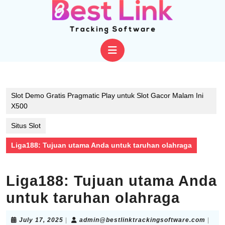
Skip
to
content
Skip
Open
to
content
Button
Slot Demo Gratis Pragmatic Play untuk Slot Gacor Malam Ini
X500
Situs Slot
Liga188: Tujuan utama Anda untuk taruhan olahraga
Liga188: Tujuan utama Anda
untuk taruhan olahraga
July
admin
July 17, 2025
|
admin@bestlinktrackingsoftware.com
|