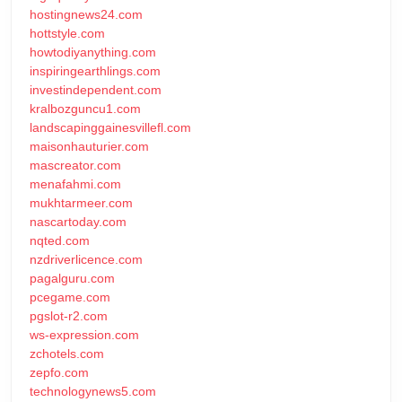
hostingnews24.com
hottstyle.com
howtodiyanything.com
inspiringearthlings.com
investindependent.com
kralbozguncu1.com
landscapinggainesvillefl.com
maisonhauturier.com
mascreator.com
menafahmi.com
mukhtarmeer.com
nascartoday.com
nqted.com
nzdriverlicence.com
pagalguru.com
pcegame.com
pgslot-r2.com
ws-expression.com
zchotels.com
zepfo.com
technologynews5.com