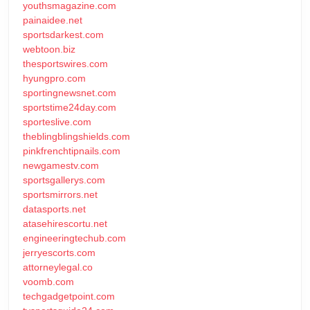
youthsmagazine.com
painaidee.net
sportsdarkest.com
webtoon.biz
thesportswires.com
hyungpro.com
sportingnewsnet.com
sportstime24day.com
sporteslive.com
theblingblingshields.com
pinkfrenchtipnails.com
newgamestv.com
sportsgallerys.com
sportsmirrors.net
datasports.net
atasehirescortu.net
engineeringtechub.com
jerryescorts.com
attorneylegal.co
voomb.com
techgadgetpoint.com