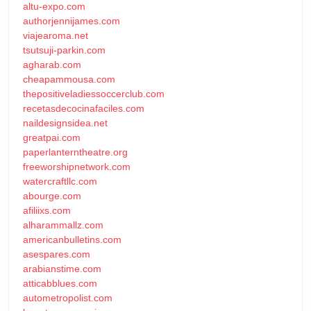
altu-expo.com
authorjennijames.com
viajearoma.net
tsutsuji-parkin.com
agharab.com
cheapammousa.com
thepositiveladiessoccerclub.com
recetasdecocinafaciles.com
naildesignsidea.net
greatpai.com
paperlanterntheatre.org
freeworshipnetwork.com
watercraftllc.com
abourge.com
afiliixs.com
alharammallz.com
americanbulletins.com
asespares.com
arabianstime.com
atticabblues.com
autometropolist.com