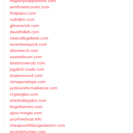
mypartysupplystore.com
annforwisconsin.com
findjaipur.com
cultofjim.com
glimmerick.com
davidfollett.com
newcollegebeat.com
reverbnewyork.com
skinmerch.com
usvisaforum.com
bestmovierulz.com
jagalchi-trade.com
loopersound.com
minapenelope.com
justicereformalliance.com
cryptoglax.com
ohiohobbyplus.com
bogothemes.com
ajino-mingei.com
yourfreehost.info
cheapnorthfacejacketsm.com
gurjoshhomes.com