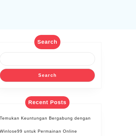
Search
Search
Recent Posts
Temukan Keuntungan Bergabung dengan
Winlose99 untuk Permainan Online