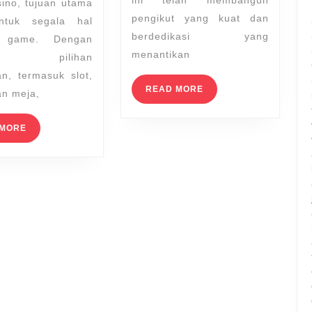
ino, tujuan utama
Utama
Pengikut
pengikut yang kuat dan
ntuk segala hal
Anda
yang
berdedikasi yang
g game. Dengan
untuk
Kuat
menantikan
gam pilihan
Permainan
n, termasuk slot,
READ
Online
READ MORE
an meja,
MORE
READ
 MORE
MORE