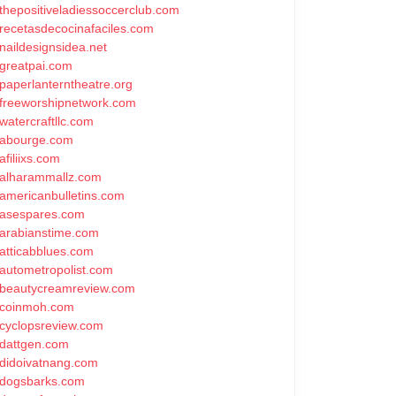
thepositiveladiessoccerclub.com
recetasdecocinafaciles.com
naildesignsidea.net
greatpai.com
paperlanterntheatre.org
freeworshipnetwork.com
watercraftllc.com
abourge.com
afiliixs.com
alharammallz.com
americanbulletins.com
asespares.com
arabianstime.com
atticabblues.com
autometropolist.com
beautycreamreview.com
coinmoh.com
cyclopsreview.com
dattgen.com
didoivatnang.com
dogsbarks.com