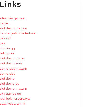
Links
situs pkv games
gaple
slot demo maxwin
bandar judi bola terbaik
pkv slot
pkv
dominoqq
link gacor
slot demo gacor
slot demo zeus
demo slot maxwin
demo slot
slot demo
slot demo pg
slot demo maxwin
pkv games qq
judi bola terpercaya
data keluaran hk