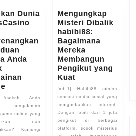
kan Dunia
Mengungkap
sCasino
Misteri Dibalik
habibi88:
enangkan
Bagaimana
nduan
Mereka
a Anda
Membangun
k
Pengikut yang
Mengungkap
ainan
Kuat
Temukan
Misteri
ne
[ad_1] Habibi88 adalah
Dunia
Dibalik
sensasi media sosial yang
] Apakah Anda
JurusCasino
habibi88:
menghebohkan internet.
ri pengalaman
yang
Bagaimana
Dengan lebih dari 1 juta
 game online yang
pengikut di berbagai
Menyenangkan:
Mereka
ebarkan dan
platform, sosok misterius
ikkan? Kunjungi
Panduan
Membangun
ini telah membangun