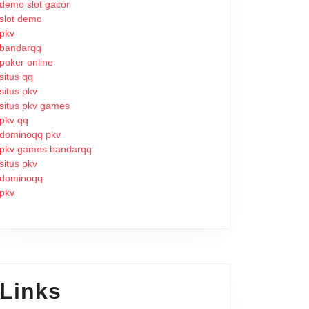
demo slot gacor
slot demo
pkv
bandarqq
poker online
situs qq
situs pkv
situs pkv games
pkv qq
dominoqq pkv
pkv games bandarqq
situs pkv
dominoqq
pkv
Links