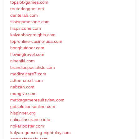
topslotxgames.com
routerloggnet.net
dantella6.com
slotsgamesone.com
hispinzone.com
kalyanbazarnights.com
top-online-casino-usa.com
honghuidoor.com
flowingtravel.com
nineniki.com
brandiospecialists.com
medicalcare7.com
adtennaball.com
nabzah.com
mongive.com
matkagameresultsview.com
getsolutionsonline.com
hispinner.org
criticalinsurance.info
nokariposter.com
kalyan-guessing-nightplay.com