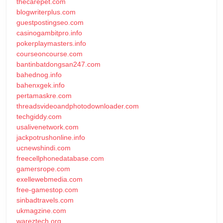
thecarepet.com
blogwriterplus.com
guestpostingseo.com
casinogambitpro.info
pokerplaymasters.info
courseoncourse.com
bantinbatdongsan247.com
bahednog.info
bahenxgek.info
pertamaskre.com
threadsvideoandphotodownloader.com
techgiddy.com
usalivenetwork.com
jackpotrushonline.info
ucnewshindi.com
freecellphonedatabase.com
gamersrope.com
exellewebmedia.com
free-gamestop.com
sinbadtravels.com
ukmagzine.com
wareztech.org