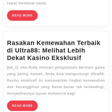
cepat membuat nama
Gelombang
di
READ
READ MORE
Esports
MORE
Rasakan Kemewahan Terbaik
di Ultra88: Melihat Lebih
Rasakan
Dekat Kasino Eksklusif
Kemewah
[ad_1] Jika Anda mencari pengalaman bermain game
Terbaik
yang paling mewah, Anda bisa mengunjungi Ultra88.
di
Kasino eksklusif ini menawarkan tingkat kemewahan
Ultra88:
dan kecanggihan yang benar-benar tak tertandingi,
menjadikannya tujuan sempurna bagi
Melihat
Lebih
READ
READ MORE
Dekat
MORE