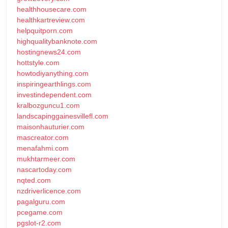
healthhousecare.com
healthkartreview.com
helpquitporn.com
highqualitybanknote.com
hostingnews24.com
hottstyle.com
howtodiyanything.com
inspiringearthlings.com
investindependent.com
kralbozguncu1.com
landscapinggainesvillefl.com
maisonhauturier.com
mascreator.com
menafahmi.com
mukhtarmeer.com
nascartoday.com
nqted.com
nzdriverlicence.com
pagalguru.com
pcegame.com
pgslot-r2.com