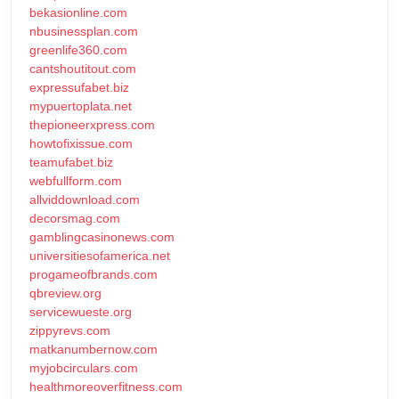
bekasionline.com
nbusinessplan.com
greenlife360.com
cantshoutitout.com
expressufabet.biz
mypuertoplata.net
thepioneerxpress.com
howtofixissue.com
teamufabet.biz
webfullform.com
allviddownload.com
decorsmag.com
gamblingcasinonews.com
universitiesofamerica.net
progameofbrands.com
qbreview.org
servicewueste.org
zippyrevs.com
matkanumbernow.com
myjobcirculars.com
healthmoreoverfitness.com