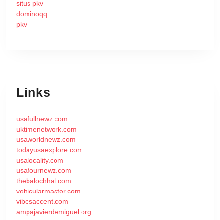
situs pkv
dominoqq
pkv
Links
usafullnewz.com
uktimenetwork.com
usaworldnewz.com
todayusaexplore.com
usalocality.com
usafournewz.com
thebalochhal.com
vehicularmaster.com
vibesaccent.com
ampajavierdemiguel.org