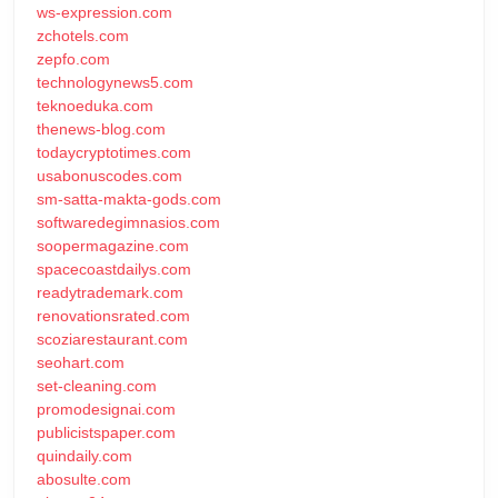
ws-expression.com
zchotels.com
zepfo.com
technologynews5.com
teknoeduka.com
thenews-blog.com
todaycryptotimes.com
usabonuscodes.com
sm-satta-makta-gods.com
softwaredegimnasios.com
soopermagazine.com
spacecoastdailys.com
readytrademark.com
renovationsrated.com
scoziarestaurant.com
seohart.com
set-cleaning.com
promodesignai.com
publicistspaper.com
quindaily.com
abosulte.com