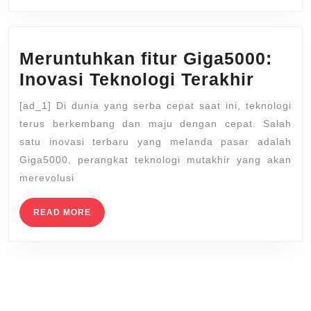
Kasino
Eksklusif
Meruntuhkan fitur Giga5000:
Merun
Inovasi Teknologi Terakhir
fitur
[ad_1] Di dunia yang serba cepat saat ini, teknologi
Giga5
terus berkembang dan maju dengan cepat. Salah
Inovas
satu inovasi terbaru yang melanda pasar adalah
Teknol
Giga5000, perangkat teknologi mutakhir yang akan
merevolusi
Terakh
READ
READ MORE
MORE