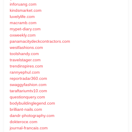
inforuang.com
kindsmarket.com
luvelylife.com
macramb.com
mypet-diary.com
oxweekly.com
panamacitydeckcontractors.com
westfashions.com
toolshandy.com
travelstager.com
trendinspires.com
rannyephul.com
reportradar360.com
swaggyfashion.com
taraftariumtv10.com
questionquery.com
bodybuildinglegend.com
brilliant-nails.com
dandr-photography.com
dokteroce.com
journal-francais.com