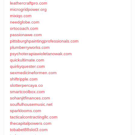
leathercraftpro.com
microgridpower.org
mixiqo.com
needglobe.com
ortocoach.com
passionawe.com
pittsburghpaintingprofessionals.com
plumberryworks.com
psychoterapiawioletanowak.com
quickultimate.com
quirkyquester.com
sexmedicineformen.com
shiftripple.com
slotterpercaya.co
smartcoolbox.com
sohanjitfinances.com
soulfulhousemusic.net
sparklooms.com
tacticalcontractingllc.com
thecapitalpowers.com
tobabet88slot3.com