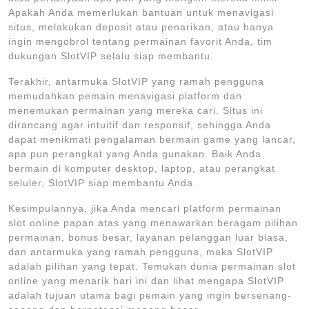
Apakah Anda memerlukan bantuan untuk menavigasi
situs, melakukan deposit atau penarikan, atau hanya
ingin mengobrol tentang permainan favorit Anda, tim
dukungan SlotVIP selalu siap membantu.
Terakhir, antarmuka SlotVIP yang ramah pengguna
memudahkan pemain menavigasi platform dan
menemukan permainan yang mereka cari. Situs ini
dirancang agar intuitif dan responsif, sehingga Anda
dapat menikmati pengalaman bermain game yang lancar,
apa pun perangkat yang Anda gunakan. Baik Anda
bermain di komputer desktop, laptop, atau perangkat
seluler, SlotVIP siap membantu Anda.
Kesimpulannya, jika Anda mencari platform permainan
slot online papan atas yang menawarkan beragam pilihan
permainan, bonus besar, layanan pelanggan luar biasa,
dan antarmuka yang ramah pengguna, maka SlotVIP
adalah pilihan yang tepat. Temukan dunia permainan slot
online yang menarik hari ini dan lihat mengapa SlotVIP
adalah tujuan utama bagi pemain yang ingin bersenang-