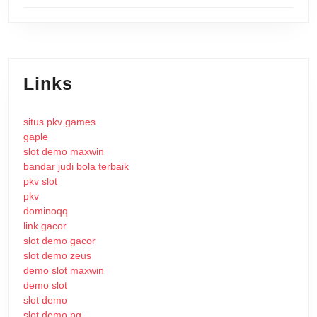
Links
situs pkv games
gaple
slot demo maxwin
bandar judi bola terbaik
pkv slot
pkv
dominoqq
link gacor
slot demo gacor
slot demo zeus
demo slot maxwin
demo slot
slot demo
slot demo pg