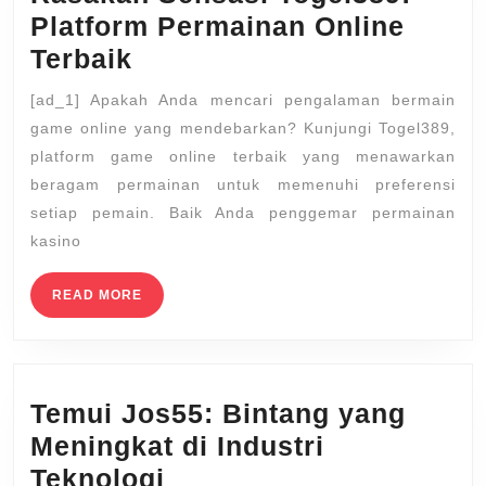
Platform Permainan Online
Rasakan
Terbaik
Sensasi
[ad_1] Apakah Anda mencari pengalaman bermain
Togel389:
game online yang mendebarkan? Kunjungi Togel389,
Platform
platform game online terbaik yang menawarkan
Permainan
beragam permainan untuk memenuhi preferensi
setiap pemain. Baik Anda penggemar permainan
Online
kasino
Terbaik
READ
READ MORE
MORE
Temui Jos55: Bintang yang
Meningkat di Industri
Temui
Teknologi