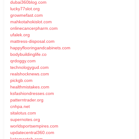
dubai360blog.com
lucky77slot.org
growmefast.com
mahkotahokislot.com
onlinecancerpharm.com
ufalek.org
mattress-disposal.com
happyflooringandcabinets.com
bodybuildinglife.co
qrdoggy.com
technologygud.com
realshocknews.com
pickgb.com
healthmistakes.com
ksfashiondresses.com
patterntrader.org
cnhpa.net
sitalotus.com
supernotes.org
worldsportsempires.com
updatecentral360.com