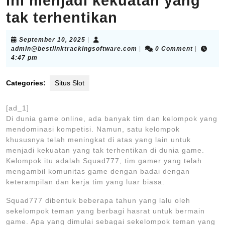
ini menjadi kekuatan yang
tak terhentikan
September
September 10, 2025
|
10,
admin@bestlinktrackings
admin@bestlinktrackingsoftware.com
|
0 Comment
|
2025
4:47 pm
Categories:
Situs Slot
[ad_1]
Di dunia game online, ada banyak tim dan kelompok yang
mendominasi kompetisi. Namun, satu kelompok
khususnya telah meningkat di atas yang lain untuk
menjadi kekuatan yang tak terhentikan di dunia game.
Kelompok itu adalah Squad777, tim gamer yang telah
mengambil komunitas game dengan badai dengan
keterampilan dan kerja tim yang luar biasa.
Squad777 dibentuk beberapa tahun yang lalu oleh
sekelompok teman yang berbagi hasrat untuk bermain
game. Apa yang dimulai sebagai sekelompok teman yang