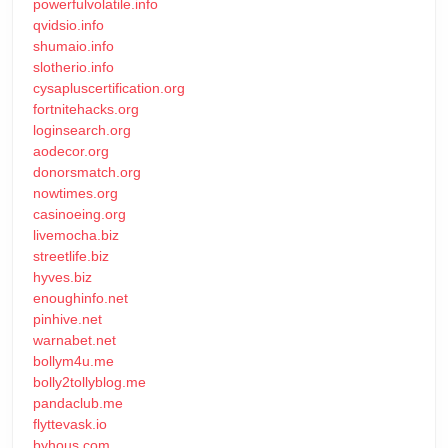
powerfulvolatile.info
qvidsio.info
shumaio.info
slotherio.info
cysapluscertification.org
fortnitehacks.org
loginsearch.org
aodecor.org
donorsmatch.org
nowtimes.org
casinoeing.org
livemocha.biz
streetlife.biz
hyves.biz
enoughinfo.net
pinhive.net
warnabet.net
bollym4u.me
bolly2tollyblog.me
pandaclub.me
flyttevask.io
byhous.com