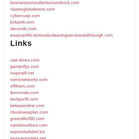
businessconsultantsroundrock.com
classicglobalnews.com
cybercusp.com
britaintt.com
deconds.com
easycartltd-domesticcleaningservicesedinburgh.com
Links
uae-times.com
gamerifys.com
inspiratif.net
vsmsnetworks.com
offthem.com
ibommatv.com
techporfit.com
bekasionline.com
nbusinessplan.com
greenlife360.com
cantshoutitout.com
expressufabet.biz
mypuertoplata.net