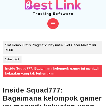
Skip
to
content
Skip
Open
to
content
Button
Slot Demo Gratis Pragmatic Play untuk Slot Gacor Malam Ini
X500
Situs Slot
Inside Squad777: Bagaimana kelompok gamer ini menjadi
kekuatan yang tak terhentikan
Inside Squad777:
Bagaimana kelompok gamer