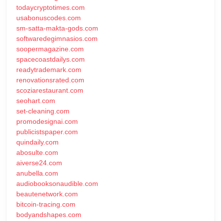
todaycryptotimes.com
usabonuscodes.com
sm-satta-makta-gods.com
softwaredegimnasios.com
soopermagazine.com
spacecoastdailys.com
readytrademark.com
renovationsrated.com
scoziarestaurant.com
seohart.com
set-cleaning.com
promodesignai.com
publicistspaper.com
quindaily.com
abosulte.com
aiverse24.com
anubella.com
audiobooksonaudible.com
beautenetwork.com
bitcoin-tracing.com
bodyandshapes.com