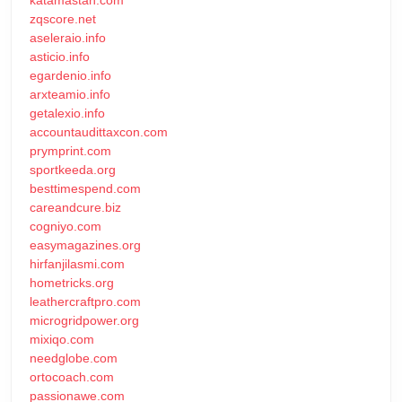
katamastah.com
zqscore.net
aseleraio.info
asticio.info
egardenio.info
arxteamio.info
getalexio.info
accountaudittaxcon.com
prymprint.com
sportkeeda.org
besttimespend.com
careandcure.biz
cogniyo.com
easymagazines.org
hirfanjilasmi.com
hometricks.org
leathercraftpro.com
microgridpower.org
mixiqo.com
needglobe.com
ortocoach.com
passionawe.com