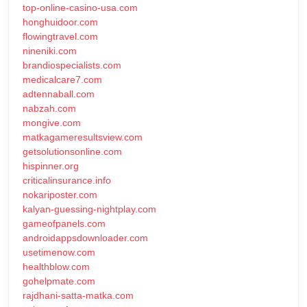
top-online-casino-usa.com
honghuidoor.com
flowingtravel.com
nineniki.com
brandiospecialists.com
medicalcare7.com
adtennaball.com
nabzah.com
mongive.com
matkagameresultsview.com
getsolutionsonline.com
hispinner.org
criticalinsurance.info
nokariposter.com
kalyan-guessing-nightplay.com
gameofpanels.com
androidappsdownloader.com
usetimenow.com
healthblow.com
gohelpmate.com
rajdhani-satta-matka.com