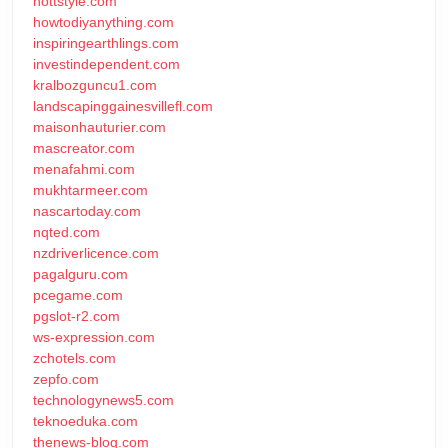
hottstyle.com
howtodiyanything.com
inspiringearthlings.com
investindependent.com
kralbozguncu1.com
landscapinggainesvillefl.com
maisonhauturier.com
mascreator.com
menafahmi.com
mukhtarmeer.com
nascartoday.com
nqted.com
nzdriverlicence.com
pagalguru.com
pcegame.com
pgslot-r2.com
ws-expression.com
zchotels.com
zepfo.com
technologynews5.com
teknoeduka.com
thenews-blog.com