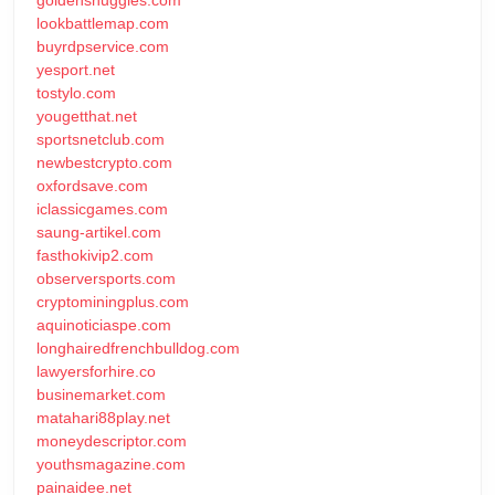
goldensnuggles.com
lookbattlemap.com
buyrdpservice.com
yesport.net
tostylo.com
yougetthat.net
sportsnetclub.com
newbestcrypto.com
oxfordsave.com
iclassicgames.com
saung-artikel.com
fasthokivip2.com
observersports.com
cryptominingplus.com
aquinoticiaspe.com
longhairedfrenchbulldog.com
lawyersforhire.co
businemarket.com
matahari88play.net
moneydescriptor.com
youthsmagazine.com
painaidee.net