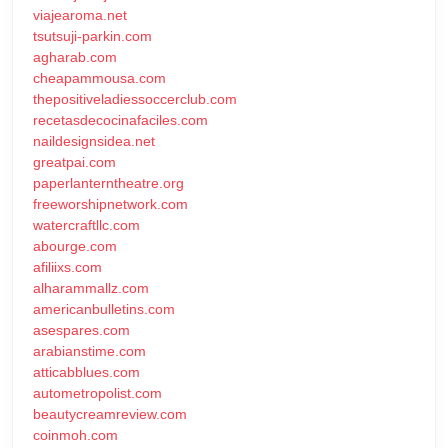
viajearoma.net
tsutsuji-parkin.com
agharab.com
cheapammousa.com
thepositiveladiessoccerclub.com
recetasdecocinafaciles.com
naildesignsidea.net
greatpai.com
paperlanterntheatre.org
freeworshipnetwork.com
watercraftllc.com
abourge.com
afiliixs.com
alharammallz.com
americanbulletins.com
asespares.com
arabianstime.com
atticabblues.com
autometropolist.com
beautycreamreview.com
coinmoh.com