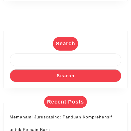
Search
Search
Recent Posts
Memahami Juruscasino: Panduan Komprehensif
untuk Pemain Baru