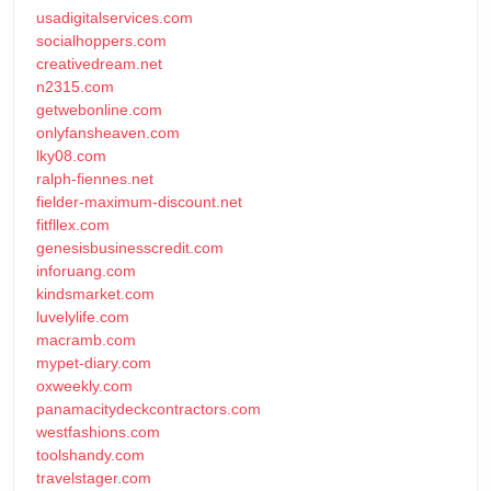
usadigitalservices.com
socialhoppers.com
creativedream.net
n2315.com
getwebonline.com
onlyfansheaven.com
lky08.com
ralph-fiennes.net
fielder-maximum-discount.net
fitfllex.com
genesisbusinesscredit.com
inforuang.com
kindsmarket.com
luvelylife.com
macramb.com
mypet-diary.com
oxweekly.com
panamacitydeckcontractors.com
westfashions.com
toolshandy.com
travelstager.com