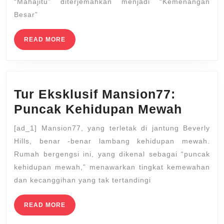
“Mahajitu” diterjemahkan menjadi “Kemenangan
dengan
Besar”
Mahajitu:
Pandangan
READ
READ MORE
ke
MORE
Dalam
Tur Eksklusif Mansion77:
Tur
Puncak Kehidupan Mewah
Eksklu
[ad_1] Mansion77, yang terletak di jantung Beverly
Mansi
Hills, benar -benar lambang kehidupan mewah.
Punca
Rumah bergengsi ini, yang dikenal sebagai “puncak
Kehid
kehidupan mewah,” menawarkan tingkat kemewahan
dan kecanggihan yang tak tertandingi
Mewa
READ
READ MORE
MORE