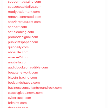
soopermagazine.com
spacecoastdailys.com
readytrademark.com
renovationsrated.com
scoziarestaurant.com
seohart.com
set-cleaning.com
promodesignai.com
publicistspaper.com
quindaily.com
abosulte.com
aiverse24.com
anubella.com
audiobooksonaudible.com
beautenetwork.com
bitcoin-tracing.com
bodyandshapes.com
businessconsultantsroundrock.com
classicglobalnews.com
cybercusp.com
britaintt.com
deconds.com