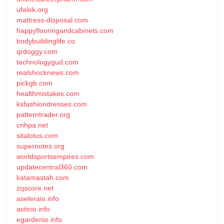
ufalek.org
mattress-disposal.com
happyflooringandcabinets.com
bodybuildinglife.co
qrdoggy.com
technologygud.com
realshocknews.com
pickgb.com
healthmistakes.com
ksfashiondresses.com
patterntrader.org
cnhpa.net
sitalotus.com
supernotes.org
worldsportsempires.com
updatecentral360.com
katamastah.com
zqscore.net
aseleraio.info
asticio.info
egardenio.info