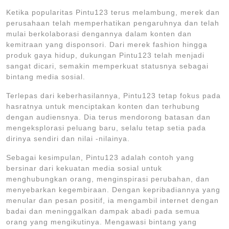
Ketika popularitas Pintu123 terus melambung, merek dan
perusahaan telah memperhatikan pengaruhnya dan telah
mulai berkolaborasi dengannya dalam konten dan
kemitraan yang disponsori. Dari merek fashion hingga
produk gaya hidup, dukungan Pintu123 telah menjadi
sangat dicari, semakin memperkuat statusnya sebagai
bintang media sosial.
Terlepas dari keberhasilannya, Pintu123 tetap fokus pada
hasratnya untuk menciptakan konten dan terhubung
dengan audiensnya. Dia terus mendorong batasan dan
mengeksplorasi peluang baru, selalu tetap setia pada
dirinya sendiri dan nilai -nilainya.
Sebagai kesimpulan, Pintu123 adalah contoh yang
bersinar dari kekuatan media sosial untuk
menghubungkan orang, menginspirasi perubahan, dan
menyebarkan kegembiraan. Dengan kepribadiannya yang
menular dan pesan positif, ia mengambil internet dengan
badai dan meninggalkan dampak abadi pada semua
orang yang mengikutinya. Mengawasi bintang yang