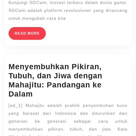
Level
Kunjungi SGCwin, inovasi terbaru dalam dunia game.
dengan
SGCwin adalah platform revolusioner yang dirancang
untuk mengubah cara kita
SGCwin:
Masa
READ
READ MORE
Depan
MORE
Gaming
Telah
Tiba
Menyembuhkan Pikiran,
Tubuh, dan Jiwa dengan
Mahajitu: Pandangan ke
Menyembuhkan
Dalam
Pikiran,
[ad_1] Mahajitu adalah praktik penyembuhan kuno
Tubuh,
yang berasal dari Indonesia dan diturunkan dari
dan
generasi ke generasi sebagai cara untuk
Jiwa
menyembuhkan pikiran, tubuh, dan jiwa. Kata