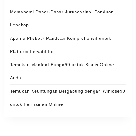
Memahami Dasar-Dasar Juruscasino: Panduan
Lengkap
Apa itu Plisbet? Panduan Komprehensif untuk
Platform Inovatif Ini
Temukan Manfaat Bunga99 untuk Bisnis Online
Anda
Temukan Keuntungan Bergabung dengan Winlose99
untuk Permainan Online