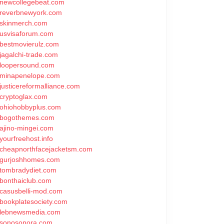
newcollegebeat.com
reverbnewyork.com
skinmerch.com
usvisaforum.com
bestmovierulz.com
jagalchi-trade.com
loopersound.com
minapenelope.com
justicereformalliance.com
cryptoglax.com
ohiohobbyplus.com
bogothemes.com
ajino-mingei.com
yourfreehost.info
cheapnorthfacejacketsm.com
gurjoshhomes.com
tombradydiet.com
bonthaiclub.com
casusbelli-mod.com
bookplatesociety.com
lebnewsmedia.com
sonosonora.com