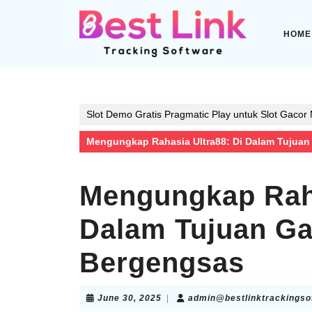
Skip
to
HOME
content
Skip
to
content
Slot Demo Gratis Pragmatic Play untuk Slot Gacor
Mengungkap Rahasia Ultra88: Di Dalam Tujuan
Mengungkap Raha
Dalam Tujuan Ga
Bergengsas
June
June 30, 2025
|
admin@bestlinktrackingso
30,