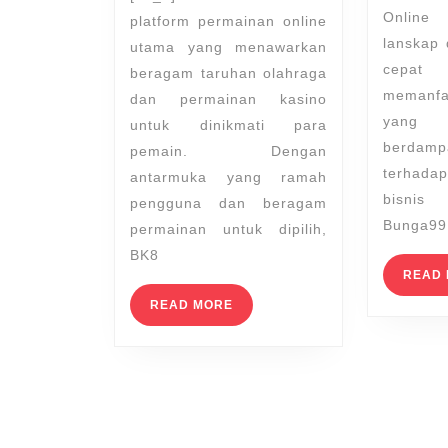
Terlengkap
Onlin
platform permainan online
untuk
lanskap 
utama yang menawarkan
cepa
Taruhan
beragam taruhan olahraga
memanf
dan permainan kasino
Olahraga
yang 
untuk dinikmati para
dan
berdam
pemain. Dengan
Permainan
terhad
antarmuka yang ramah
Kasino
bisnis
pengguna dan beragam
Bunga99,
permainan untuk dipilih,
BK8
READ
READ
READ MORE
MORE