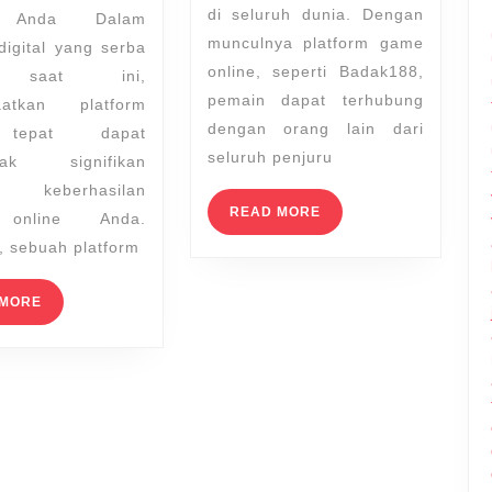
untuk
Online
di seluruh dunia. Dengan
e Anda Dalam
munculnya platform game
Bisnis
Terungka
digital yang serba
online, seperti Badak188,
t saat ini,
Online
pemain dapat terhubung
aatkan platform
Anda
dengan orang lain dari
tepat dapat
seluruh penjuru
pak signifikan
ap keberhasilan
READ
READ MORE
 online Anda.
MORE
 sebuah platform
READ
 MORE
MORE