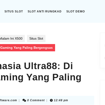
SITUS SLOT
SLOT ANTI RUNGKAD
SLOT DEMO
 Malam Ini X500
Situs Slot
 Gaming Yang Paling Bergengsas
sia Ultra88: Di
ming Yang Paling
admin@bestlinktrackingsoftware.com
ftware.com
|
0 Comment
|
12:48 pm