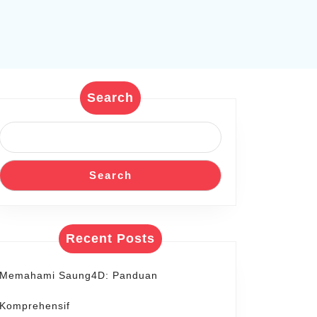
Search
Search
Recent Posts
Memahami Saung4D: Panduan
Komprehensif