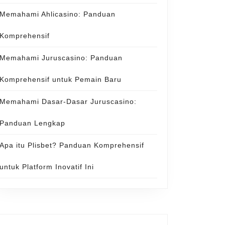
Memahami Ahlicasino: Panduan
Komprehensif
Memahami Juruscasino: Panduan
Komprehensif untuk Pemain Baru
Memahami Dasar-Dasar Juruscasino:
Panduan Lengkap
Apa itu Plisbet? Panduan Komprehensif
untuk Platform Inovatif Ini