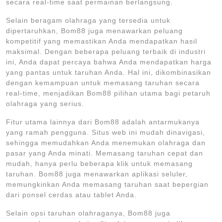
secara real-time saat permainan berlangsung.
Selain beragam olahraga yang tersedia untuk
dipertaruhkan, Bom88 juga menawarkan peluang
kompetitif yang memastikan Anda mendapatkan hasil
maksimal. Dengan beberapa peluang terbaik di industri
ini, Anda dapat percaya bahwa Anda mendapatkan harga
yang pantas untuk taruhan Anda. Hal ini, dikombinasikan
dengan kemampuan untuk memasang taruhan secara
real-time, menjadikan Bom88 pilihan utama bagi petaruh
olahraga yang serius.
Fitur utama lainnya dari Bom88 adalah antarmukanya
yang ramah pengguna. Situs web ini mudah dinavigasi,
sehingga memudahkan Anda menemukan olahraga dan
pasar yang Anda minati. Memasang taruhan cepat dan
mudah, hanya perlu beberapa klik untuk memasang
taruhan. Bom88 juga menawarkan aplikasi seluler,
memungkinkan Anda memasang taruhan saat bepergian
dari ponsel cerdas atau tablet Anda.
Selain opsi taruhan olahraganya, Bom88 juga