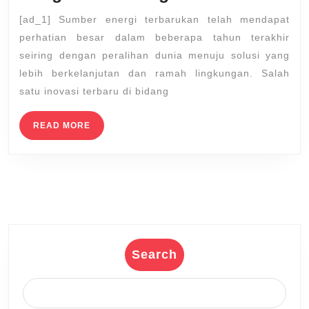
Energ
[ad_1] Sumber energi terbarukan telah mendapat
Terba
perhatian besar dalam beberapa tahun terakhir
deng
seiring dengan peralihan dunia menuju solusi yang
Tekno
lebih berkelanjutan dan ramah lingkungan. Salah
satu inovasi terbaru di bidang
MPO
READ
READ MORE
MORE
Search