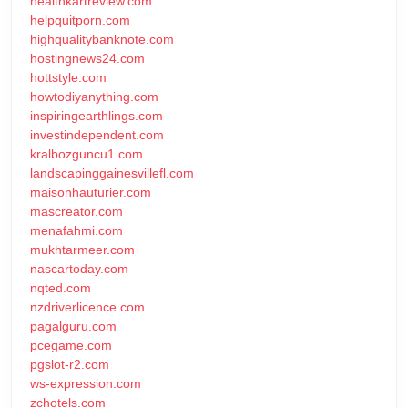
healthkartreview.com
helpquitporn.com
highqualitybanknote.com
hostingnews24.com
hottstyle.com
howtodiyanything.com
inspiringearthlings.com
investindependent.com
kralbozguncu1.com
landscapinggainesvillefl.com
maisonhauturier.com
mascreator.com
menafahmi.com
mukhtarmeer.com
nascartoday.com
nqted.com
nzdriverlicence.com
pagalguru.com
pcegame.com
pgslot-r2.com
ws-expression.com
zchotels.com