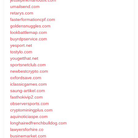
jessepinkmanoutfit.com
umailsend.com
retarys.com
fasterformationcpf.com
goldensnuggles.com
lookbattlemap.com
buyrdpservice.com
yesport.net
tostylo.com
yougetthat.net
sportsnetclub.com
newbestcrypto.com
oxfordsave.com
iclassicgames.com
saung-artikel.com
fasthokivip2.com
observersports.com
cryptominingplus.com
aquinoticiaspe.com
longhairedfrenchbulldog.com
lawyersforhire.co
businemarket.com