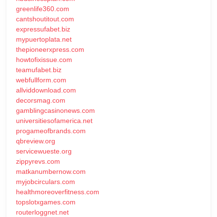
greenlife360.com
cantshoutitout.com
expressufabet.biz
mypuertoplata.net
thepioneerxpress.com
howtofixissue.com
teamufabet.biz
webfullform.com
allviddownload.com
decorsmag.com
gamblingcasinonews.com
universitiesofamerica.net
progameofbrands.com
qbreview.org
servicewueste.org
zippyrevs.com
matkanumbernow.com
myjobcirculars.com
healthmoreoverfitness.com
topslotxgames.com
routerloggnet.net