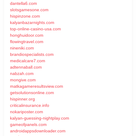
dantella6.com
slotsgamesone.com
hispinzone.com
kalyanbazarnights.com
top-online-casino-usa.com
honghuidoor.com
flowingtravel.com
nineniki.com
brandiospecialists.com
medicalcare7.com
adtennaball.com
nabzah.com
mongive.com
matkagameresultsview.com
getsolutionsonline.com
hispinner.org
criticalinsurance.info
nokariposter.com
kalyan-guessing-nightplay.com
gameofpanels.com
androidappsdownloader.com