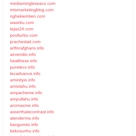
mediamingleseaco.com
mtsmarketingblog.com
nghekiemtien.com
wasirku.com
tejas24.com
poolturbo.com
prachestait.com
artforafghans.info
airvendio.info
healthexe.info
puretecx.info
tecadvance.info
aminityio.info
amiolahu.info
ampacheme.info
ampullahu.info
aromaxme.info
asserthatecontrast.info
atenderme.info
bangumiio.info
bekosunhu.info