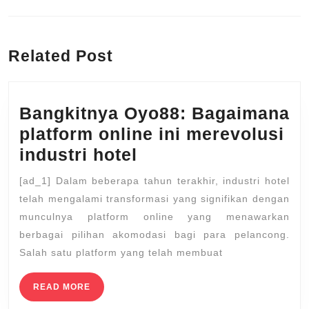
navigation
Previous
Next
post:
post:
Related Post
Bangkitnya Oyo88: Bagaimana
platform online ini merevolusi
Bangkitnya
industri hotel
Oyo88:
[ad_1] Dalam beberapa tahun terakhir, industri hotel
Bagaimana
telah mengalami transformasi yang signifikan dengan
platform
munculnya platform online yang menawarkan
online
berbagai pilihan akomodasi bagi para pelancong.
Salah satu platform yang telah membuat
ini
merevolusi
READ
READ MORE
industri
MORE