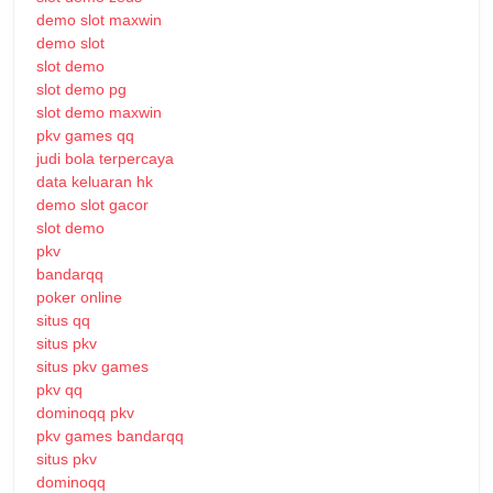
demo slot maxwin
demo slot
slot demo
slot demo pg
slot demo maxwin
pkv games qq
judi bola terpercaya
data keluaran hk
demo slot gacor
slot demo
pkv
bandarqq
poker online
situs qq
situs pkv
situs pkv games
pkv qq
dominoqq pkv
pkv games bandarqq
situs pkv
dominoqq