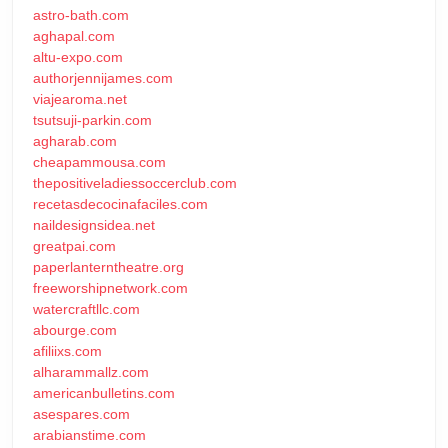
astro-bath.com
aghapal.com
altu-expo.com
authorjennijames.com
viajearoma.net
tsutsuji-parkin.com
agharab.com
cheapammousa.com
thepositiveladiessoccerclub.com
recetasdecocinafaciles.com
naildesignsidea.net
greatpai.com
paperlanterntheatre.org
freeworshipnetwork.com
watercraftllc.com
abourge.com
afiliixs.com
alharammallz.com
americanbulletins.com
asespares.com
arabianstime.com