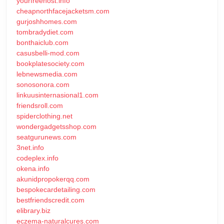
yourfreehost.info
cheapnorthfacejacketsm.com
gurjoshhomes.com
tombradydiet.com
bonthaiclub.com
casusbelli-mod.com
bookplatesociety.com
lebnewsmedia.com
sonosonora.com
linkuusinternasional1.com
friendsroll.com
spiderclothing.net
wondergadgetsshop.com
seatgurunews.com
3net.info
codeplex.info
okena.info
akunidpropokerqq.com
bespokecardetailing.com
bestfriendscredit.com
elibrary.biz
eczema-naturalcures.com