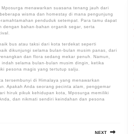
t, Mposurga menawarkan suasana tenang jauh dari
ki beberapa wisma dan homestay di mana pengunjung
eramahtamahan penduduk setempat. Para tamu dapat
n dengan bahan-bahan organik segar, serta
ival.
k bus atau taksi dari kota terdekat seperti
baik dikunjungi selama bulan-bulan musim panas, dari
enyenangkan dan flora sedang mekar penuh. Namun,
indah selama bulan-bulan musim dingin, ketika
ki pesona magis yang tertutup salju.
ta tersembunyi di Himalaya yang menawarkan
kan. Apakah Anda seorang pecinta alam, penggemar
dari hiruk pikuk kehidupan kota, Mposurga memiliki
Anda, dan nikmati sendiri keindahan dan pesona
NEXT