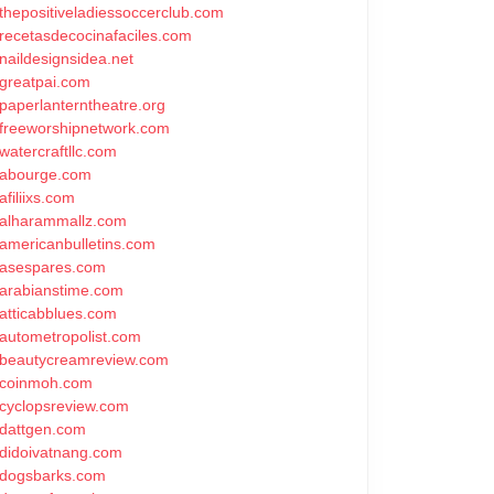
thepositiveladiessoccerclub.com
recetasdecocinafaciles.com
naildesignsidea.net
greatpai.com
paperlanterntheatre.org
freeworshipnetwork.com
watercraftllc.com
abourge.com
afiliixs.com
alharammallz.com
americanbulletins.com
asespares.com
arabianstime.com
atticabblues.com
autometropolist.com
beautycreamreview.com
coinmoh.com
cyclopsreview.com
dattgen.com
didoivatnang.com
dogsbarks.com