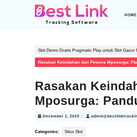
Skip
to
HOME
content
Skip
to
content
Slot Demo Gratis Pragmatic Play untuk Slot Gacor
Rasakan Keindahan dan Pesona Mposurga: P
Rasakan Keinda
Mposurga: Pand
December
December 1, 2025
|
admin@bestlinktracki
1,
2025
Categories:
Situs Slot