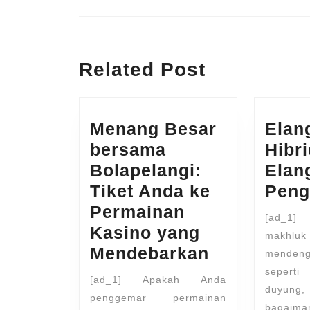
navigation
Previous
post:
Related Post
Menang Besar
Elan
bersama
Hibr
Bolapelangi:
Elan
Tiket Anda ke
Peng
Permainan
[ad_1
Kasino yang
makhluk 
Menang
Mendebarkan
mende
Besar
seperti
[ad_1] Apakah Anda
duyung,
bersama
penggemar permainan
bagai