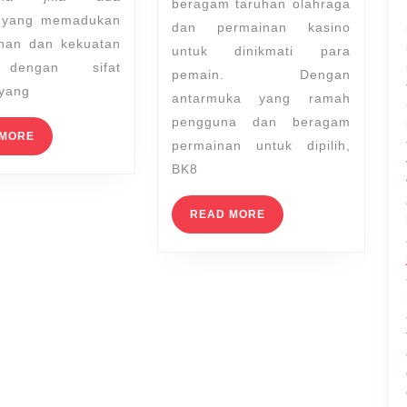
i:
Taruhan
beragam taruhan olahraga
 yang memadukan
dan permainan kasino
Olahraga
nan dan kekuatan
untuk dinikmati para
dan
 dengan sifat
pemain. Dengan
Permainan
 yang
antarmuka yang ramah
Kasino
pengguna dan beragam
READ
 MORE
permainan untuk dipilih,
MORE
BK8
an
READ
READ MORE
MORE