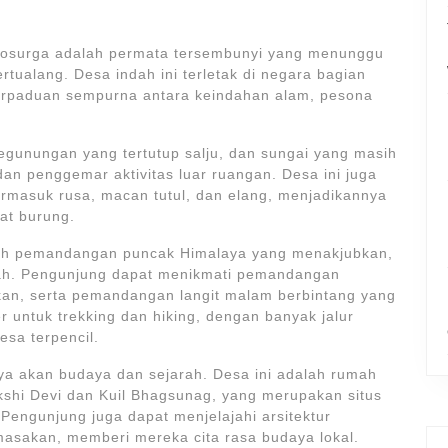
Mposurga adalah permata tersembunyi yang menunggu
tualang. Desa indah ini terletak di negara bagian
erpaduan sempurna antara keindahan alam, pesona
 pegunungan yang tertutup salju, dan sungai yang masih
dan penggemar aktivitas luar ruangan. Desa ini juga
ermasuk rusa, macan tutul, dan elang, menjadikannya
at burung.
lah pemandangan puncak Himalaya yang menakjubkan,
h. Pengunjung dapat menikmati pemandangan
kan, serta pemandangan langit malam berbintang yang
r untuk trekking dan hiking, dengan banyak jalur
esa terpencil.
ya akan budaya dan sejarah. Desa ini adalah rumah
kshi Devi dan Kuil Bhagsunag, yang merupakan situs
 Pengunjung juga dapat menjelajahi arsitektur
 masakan, memberi mereka cita rasa budaya lokal.