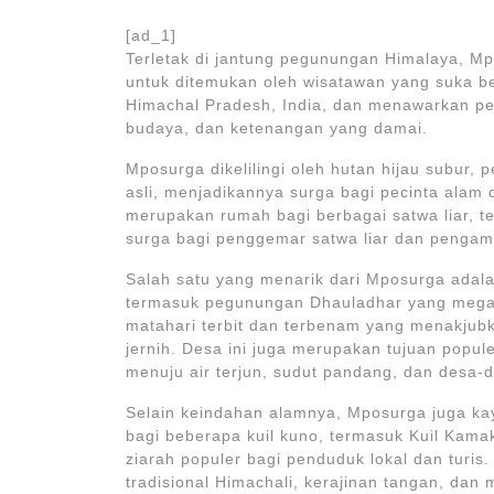
[ad_1]
Terletak di jantung pegunungan Himalaya, 
untuk ditemukan oleh wisatawan yang suka ber
Himachal Pradesh, India, dan menawarkan p
budaya, dan ketenangan yang damai.
Mposurga dikelilingi oleh hutan hijau subur,
asli, menjadikannya surga bagi pecinta alam 
merupakan rumah bagi berbagai satwa liar, t
surga bagi penggemar satwa liar dan pengam
Salah satu yang menarik dari Mposurga ada
termasuk pegunungan Dhauladhar yang mega
matahari terbit dan terbenam yang menakjub
jernih. Desa ini juga merupakan tujuan popule
menuju air terjun, sudut pandang, dan desa-d
Selain keindahan alamnya, Mposurga juga ka
bagi beberapa kuil kuno, termasuk Kuil Kama
ziarah populer bagi penduduk lokal dan turis.
tradisional Himachali, kerajinan tangan, dan