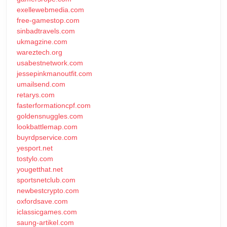
exellewebmedia.com
free-gamestop.com
sinbadtravels.com
ukmagzine.com
wareztech.org
usabestnetwork.com
jessepinkmanoutfit.com
umailsend.com
retarys.com
fasterformationcpf.com
goldensnuggles.com
lookbattlemap.com
buyrdpservice.com
yesport.net
tostylo.com
yougetthat.net
sportsnetclub.com
newbestcrypto.com
oxfordsave.com
iclassicgames.com
saung-artikel.com