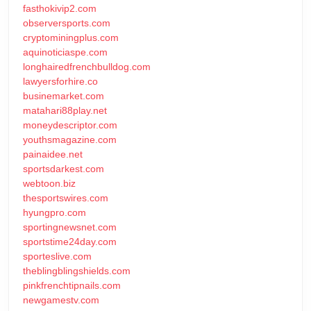
fasthokivip2.com
observersports.com
cryptominingplus.com
aquinoticiaspe.com
longhairedfrenchbulldog.com
lawyersforhire.co
businemarket.com
matahari88play.net
moneydescriptor.com
youthsmagazine.com
painaidee.net
sportsdarkest.com
webtoon.biz
thesportswires.com
hyungpro.com
sportingnewsnet.com
sportstime24day.com
sporteslive.com
theblingblingshields.com
pinkfrenchtipnails.com
newgamestv.com