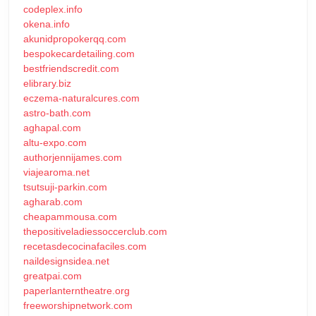
codeplex.info
okena.info
akunidpropokerqq.com
bespokecardetailing.com
bestfriendscredit.com
elibrary.biz
eczema-naturalcures.com
astro-bath.com
aghapal.com
altu-expo.com
authorjennijames.com
viajearoma.net
tsutsuji-parkin.com
agharab.com
cheapammousa.com
thepositiveladiessoccerclub.com
recetasdecocinafaciles.com
naildesignsidea.net
greatpai.com
paperlanterntheatre.org
freeworshipnetwork.com