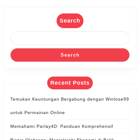
Search
Search
Recent Posts
Temukan Keuntungan Bergabung dengan Winlose99
untuk Permainan Online
Memahami Parlay4D: Panduan Komprehensif