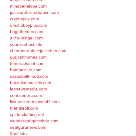
minapenelope.com
justicereformalliance.com
cryptoglax.com
ohiohobbyplus.com
bogothemes.com
ajino-mingei.com
yourfreehost.info
cheapnorthfacejacketsm.com
gurjoshhomes.com
tombradydiet.com
bonthaiclub.com
casusbelli-mod.com
bookplatesociety.com
lebnewsmedia.com
sonosonora.com
linkuusinternasional1.com
friendsroll.com
spiderclothing.net
wondergadgetsshop.com
seatgurunews.com
3net.info