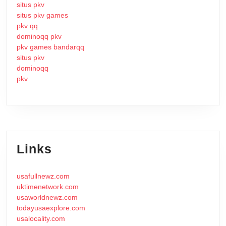
situs pkv
situs pkv games
pkv qq
dominoqq pkv
pkv games bandarqq
situs pkv
dominoqq
pkv
Links
usafullnewz.com
uktimenetwork.com
usaworldnewz.com
todayusaexplore.com
usalocality.com