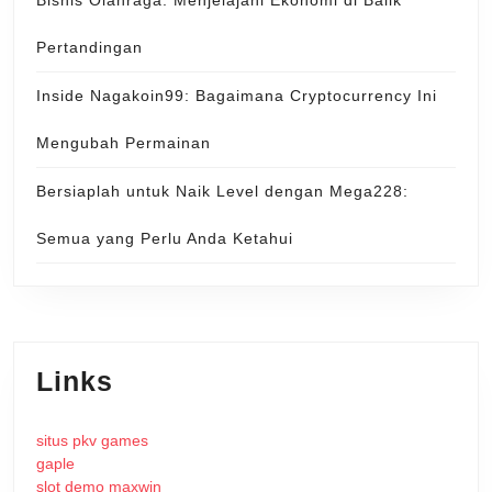
Bisnis Olahraga: Menjelajahi Ekonomi di Balik
Pertandingan
Inside Nagakoin99: Bagaimana Cryptocurrency Ini
Mengubah Permainan
Bersiaplah untuk Naik Level dengan Mega228:
Semua yang Perlu Anda Ketahui
Links
situs pkv games
gaple
slot demo maxwin