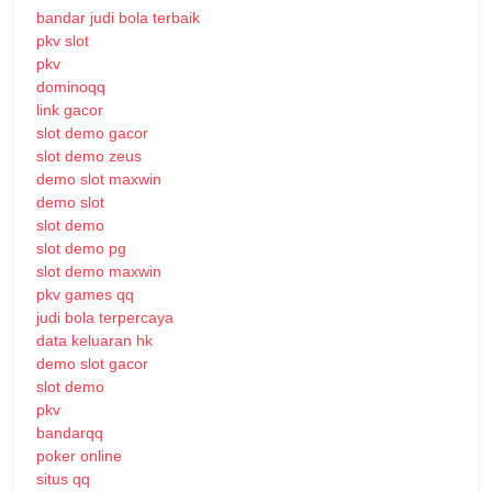
bandar judi bola terbaik
pkv slot
pkv
dominoqq
link gacor
slot demo gacor
slot demo zeus
demo slot maxwin
demo slot
slot demo
slot demo pg
slot demo maxwin
pkv games qq
judi bola terpercaya
data keluaran hk
demo slot gacor
slot demo
pkv
bandarqq
poker online
situs qq