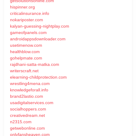
getsolutionsonline.com
hispinner.org
criticalinsurance.info
nokariposter.com
kalyan-guessing-nightplay.com
gameofpanels.com
androidappsdownloader.com
usetimenow.com
healthblow.com
gohelpmate.com
rajdhani-satta-matka.com
writerscraft.net
elearning-childprotection.com
wrestling4mena.com
knowledgeforall.info
brand2lastio.com
usadigitalservices.com
socialhoppers.com
creativedream.net
n2315.com
getwebonline.com
onlyfansheaven.com