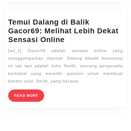
Temui Dalang di Balik
Gacor69: Melihat Lebih Dekat
Temui
Sensasi Online
Dalang
[ad_1] Gacor69 adalah sensasi online yang
di
menggemparkan internet. Dalang dibalik fenomena
Balik
ini tak lain adalah John Smith, seorang pengusaha
Gacor69:
berbakat yang memiliki passion untuk membuat
konten viral. Smith, yang berasal
Melihat
Lebih
READ
READ MORE
Dekat
MORE
Sensasi
Online