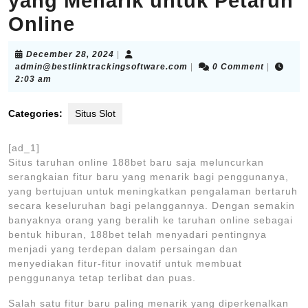
yang Menarik untuk Petaruh
Online
December
December 28, 2024
|
28,
admin@bestlinktrackings
admin@bestlinktrackingsoftware.com
|
0 Comment
|
2024
2:03 am
Categories:
Situs Slot
[ad_1]
Situs taruhan online 188bet baru saja meluncurkan
serangkaian fitur baru yang menarik bagi penggunanya,
yang bertujuan untuk meningkatkan pengalaman bertaruh
secara keseluruhan bagi pelanggannya. Dengan semakin
banyaknya orang yang beralih ke taruhan online sebagai
bentuk hiburan, 188bet telah menyadari pentingnya
menjadi yang terdepan dalam persaingan dan
menyediakan fitur-fitur inovatif untuk membuat
penggunanya tetap terlibat dan puas.
Salah satu fitur baru paling menarik yang diperkenalkan