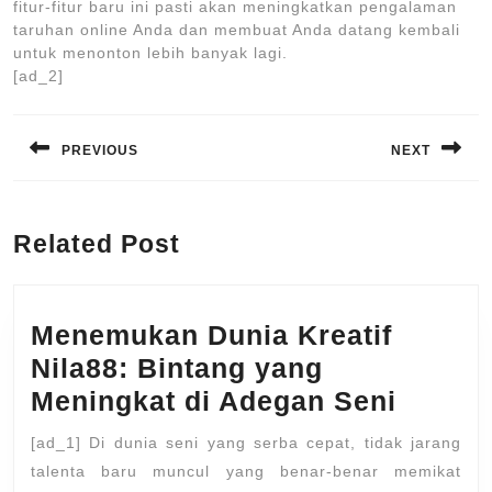
fitur-fitur baru ini pasti akan meningkatkan pengalaman
taruhan online Anda dan membuat Anda datang kembali
untuk menonton lebih banyak lagi.
[ad_2]
Post
navigation
PREVIOUS
NEXT
Previous
Next
post:
post:
Related Post
Menemukan Dunia Kreatif
Nila88: Bintang yang
Menem
Meningkat di Adegan Seni
Dunia
[ad_1] Di dunia seni yang serba cepat, tidak jarang
Kreatif
talenta baru muncul yang benar-benar memikat