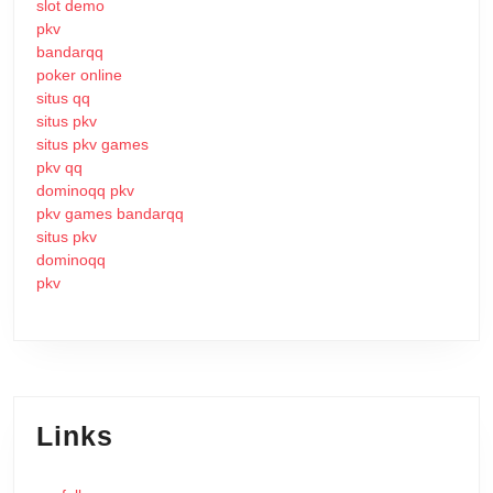
slot demo
pkv
bandarqq
poker online
situs qq
situs pkv
situs pkv games
pkv qq
dominoqq pkv
pkv games bandarqq
situs pkv
dominoqq
pkv
Links