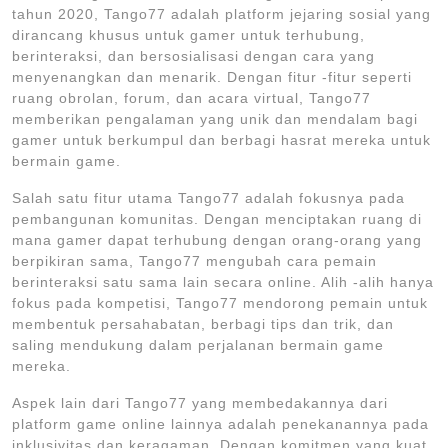
tahun 2020, Tango77 adalah platform jejaring sosial yang
dirancang khusus untuk gamer untuk terhubung,
berinteraksi, dan bersosialisasi dengan cara yang
menyenangkan dan menarik. Dengan fitur -fitur seperti
ruang obrolan, forum, dan acara virtual, Tango77
memberikan pengalaman yang unik dan mendalam bagi
gamer untuk berkumpul dan berbagi hasrat mereka untuk
bermain game.
Salah satu fitur utama Tango77 adalah fokusnya pada
pembangunan komunitas. Dengan menciptakan ruang di
mana gamer dapat terhubung dengan orang-orang yang
berpikiran sama, Tango77 mengubah cara pemain
berinteraksi satu sama lain secara online. Alih -alih hanya
fokus pada kompetisi, Tango77 mendorong pemain untuk
membentuk persahabatan, berbagi tips dan trik, dan
saling mendukung dalam perjalanan bermain game
mereka.
Aspek lain dari Tango77 yang membedakannya dari
platform game online lainnya adalah penekanannya pada
inklusivitas dan keragaman. Dengan komitmen yang kuat