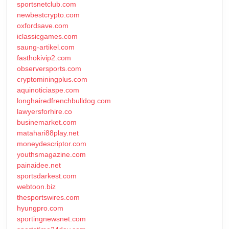
sportsnetclub.com
newbestcrypto.com
oxfordsave.com
iclassicgames.com
saung-artikel.com
fasthokivip2.com
observersports.com
cryptominingplus.com
aquinoticiaspe.com
longhairedfrenchbulldog.com
lawyersforhire.co
businemarket.com
matahari88play.net
moneydescriptor.com
youthsmagazine.com
painaidee.net
sportsdarkest.com
webtoon.biz
thesportswires.com
hyungpro.com
sportingnewsnet.com