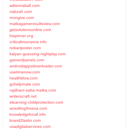
adtennaball.com
nabzah.com
mongive.com
matkagameresultsview.com
getsolutionsonline.com
hispinner.org
criticalinsurance.info
nokariposter.com
kalyan-guessing-nightplay.com
gameofpanels.com
androidappsdownloader.com
usetimenow.com
healthblow.com
gohelpmate.com
rajdhani-satta-matka.com
writerscraft.net
elearning-childprotection.com
wrestling4mena.com
knowledgeforall.info
brand2lastio.com
usadigitalservices.com