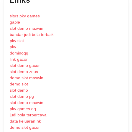
Links
situs pkv games
gaple
slot demo maxwin
bandar judi bola terbaik
pkv slot
pkv
dominoqq
link gacor
slot demo gacor
slot demo zeus
demo slot maxwin
demo slot
slot demo
slot demo pg
slot demo maxwin
pkv games qq
judi bola terpercaya
data keluaran hk
demo slot gacor