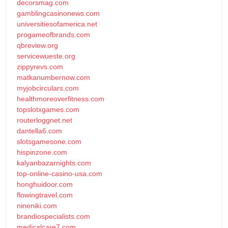
decorsmag.com
gamblingcasinonews.com
universitiesofamerica.net
progameofbrands.com
qbreview.org
servicewueste.org
zippyrevs.com
matkanumbernow.com
myjobcirculars.com
healthmoreoverfitness.com
topslotxgames.com
routerloggnet.net
dantella6.com
slotsgamesone.com
hispinzone.com
kalyanbazarnights.com
top-online-casino-usa.com
honghuidoor.com
flowingtravel.com
nineniki.com
brandiospecialists.com
medicalcare7.com