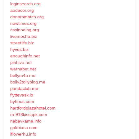
loginsearch.org
aodecor.org
donorsmatch.org
nowtimes.org
casinoeing.org
livemocha.biz
streetlife.biz
hyves.biz
enoughinfo.net
pinhive.net
warnabet.net
bollym4u.me
bolly2tollyblog.me
pandaclub.me
flyttevask.io
byhous.com
hartfordplazahotel.com
m-918kissapk.com
nabavkame.info
gakbiasa.com
iflowerhu.info