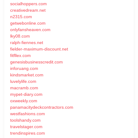
socialhoppers.com
creativedream.net
n2315.com
getwebonline.com
onlyfansheaven.com
lky08.com
ralph-fiennes.net
fielder-maximum-discount.net
fitfllex.com
genesisbusinesscredit.com
inforuang.com
kindsmarket.com
luvelylife.com
macramb.com
mypet-diary.com
oxweekly.com
panamacitydeckcontractors.com
westfashions.com
toolshandy.com
travelstager.com
trendinspires.com