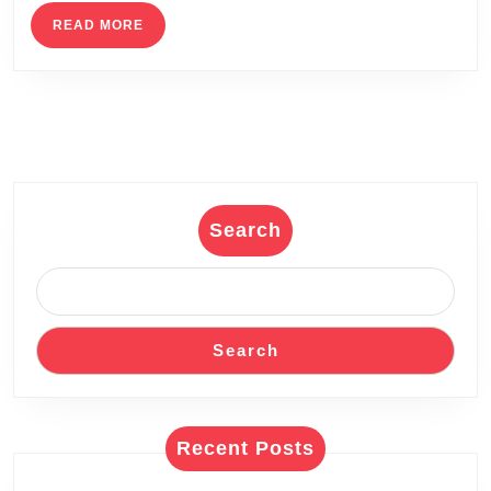
Storm:
READ
READ MORE
Benteng786
MORE
Search
Search
Recent Posts