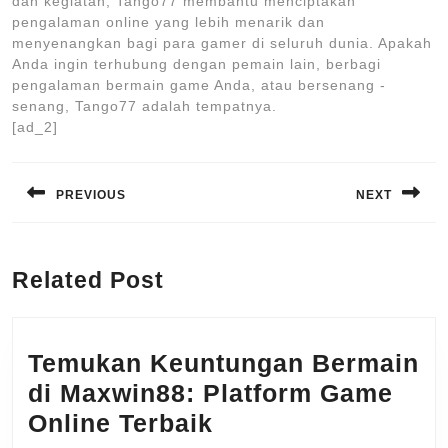
dan kegiatan, Tango77 membantu menciptakan
pengalaman online yang lebih menarik dan
menyenangkan bagi para gamer di seluruh dunia. Apakah
Anda ingin terhubung dengan pemain lain, berbagi
pengalaman bermain game Anda, atau bersenang -
senang, Tango77 adalah tempatnya.
[ad_2]
Post
navigation
PREVIOUS
NEXT
Previous
Next
post:
post:
Related Post
Temukan Keuntungan Bermain
di Maxwin88: Platform Game
Temukan
Online Terbaik