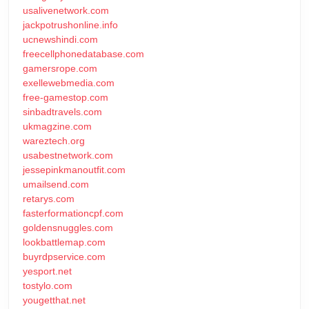
usalivenetwork.com
jackpotrushonline.info
ucnewshindi.com
freecellphonedatabase.com
gamersrope.com
exellewebmedia.com
free-gamestop.com
sinbadtravels.com
ukmagzine.com
wareztech.org
usabestnetwork.com
jessepinkmanoutfit.com
umailsend.com
retarys.com
fasterformationcpf.com
goldensnuggles.com
lookbattlemap.com
buyrdpservice.com
yesport.net
tostylo.com
yougetthat.net