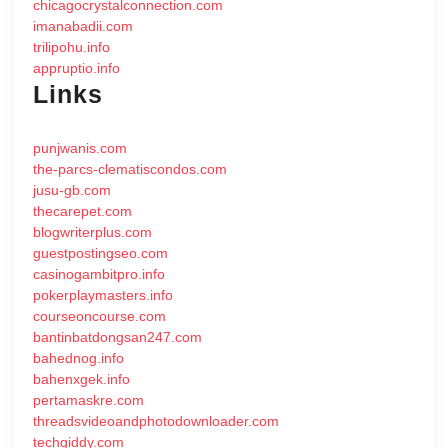
chicagocrystalconnection.com
imanabadii.com
trilipohu.info
appruptio.info
Links
punjwanis.com
the-parcs-clematiscondos.com
jusu-gb.com
thecarepet.com
blogwriterplus.com
guestpostingseo.com
casinogambitpro.info
pokerplaymasters.info
courseoncourse.com
bantinbatdongsan247.com
bahednog.info
bahenxgek.info
pertamaskre.com
threadsvideoandphotodownloader.com
techgiddy.com