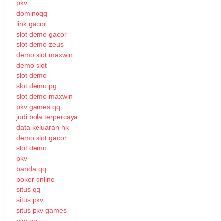
pkv
dominoqq
link gacor
slot demo gacor
slot demo zeus
demo slot maxwin
demo slot
slot demo
slot demo pg
slot demo maxwin
pkv games qq
judi bola terpercaya
data keluaran hk
demo slot gacor
slot demo
pkv
bandarqq
poker online
situs qq
situs pkv
situs pkv games
pkv qq