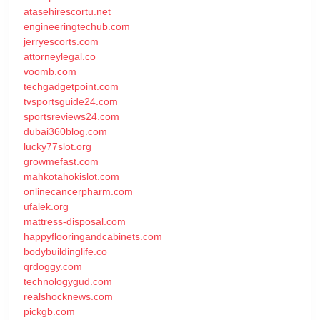
atasehirescortu.net
engineeringtechub.com
jerryescorts.com
attorneylegal.co
voomb.com
techgadgetpoint.com
tvsportsguide24.com
sportsreviews24.com
dubai360blog.com
lucky77slot.org
growmefast.com
mahkotahokislot.com
onlinecancerpharm.com
ufalek.org
mattress-disposal.com
happyflooringandcabinets.com
bodybuildinglife.co
qrdoggy.com
technologygud.com
realshocknews.com
pickgb.com