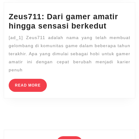
Zeus711: Dari gamer amatir
Zeus711
hingga sensasi berkedut
Dari
[ad_1] Zeus711 adalah nama yang telah membuat
gamer
gelombang di komunitas game dalam beberapa tahun
amatir
terakhir. Apa yang dimulai sebagai hobi untuk gamer
hingga
amatir ini dengan cepat berubah menjadi karier
penuh
sensasi
berkedu
READ
READ MORE
MORE