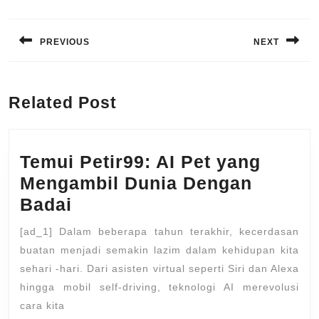
Post
navigation
PREVIOUS
NEXT
Previous
Next
post:
post:
Related Post
Temui Petir99: AI Pet yang
Mengambil Dunia Dengan
Temui
Badai
Petir99:
[ad_1] Dalam beberapa tahun terakhir, kecerdasan
AI
buatan menjadi semakin lazim dalam kehidupan kita
Pet
sehari -hari. Dari asisten virtual seperti Siri dan Alexa
yang
hingga mobil self-driving, teknologi AI merevolusi
cara kita
Mengambil