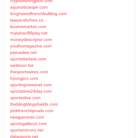
cryptominingplus.com
aquinoticiaspe.com
longhairedfrenchbulldog.com
lawyersforhire.co
businemarket.com
matahari88play.net
moneydescriptor.com
youthsmagazine.com
painaidee.net
sportsdarkest.com
webtoon.biz
thesportswires.com
hyungpro.com
sportingnewsnet.com
sportstime24day.com
sporteslive.com
theblingblingshields.com
pinkfrenchtipnails.com
newgamestv.com
sportsgallerys.com
sportsmirrors.net
datasports.net