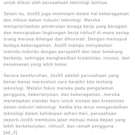
untuk diikuti oleh perusahaan teknologi lainnya.
Selain itu, Jos55 juga memimpin dalam hal keberagaman
dan inklusi dalam industri teknologi. Mereka
memprioritaskan perekrutan tenaga kerja yang beragam
dan menciptakan lingkungan kerja inklusif di mana setiap
orang merasa dihargai dan dihormati. Dengan memupuk
budaya keberagaman, Jos55 mampu menyatukan
individu-individu dengan perspektif dan latar belakang
berbeda, sehingga menghasilkan kreativitas, inovasi, dan
kesuksesan yang lebih besar.
Secara keseluruhan, Jos55 adalah perusahaan yang
benar-benar merevolusi cara berpikir kita tentang
teknologi. Melalui fokus mereka pada pengalaman
pengguna, keberlanjutan, dan keberagaman, mereka
menetapkan standar baru untuk inovasi dan kreativitas
dalam industri teknologi. Ketika kita terus mengandalkan
teknologi dalam kehidupan sehari-hari, perusahaan
seperti Jos55 membuka jalan menuju masa depan yang
lebih berkelanjutan, inklusif, dan ramah pengguna.
[ad_2]