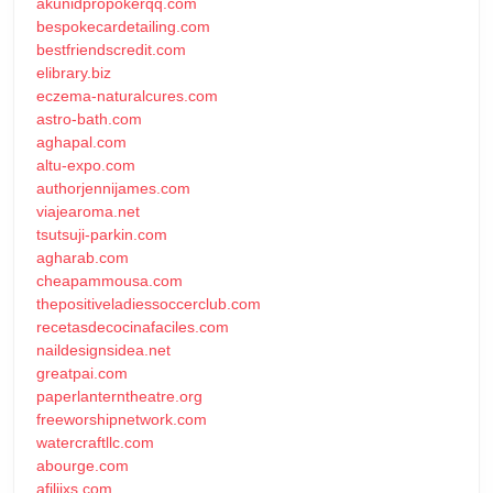
akunidpropokerqq.com
bespokecardetailing.com
bestfriendscredit.com
elibrary.biz
eczema-naturalcures.com
astro-bath.com
aghapal.com
altu-expo.com
authorjennijames.com
viajearoma.net
tsutsuji-parkin.com
agharab.com
cheapammousa.com
thepositiveladiessoccerclub.com
recetasdecocinafaciles.com
naildesignsidea.net
greatpai.com
paperlanterntheatre.org
freeworshipnetwork.com
watercraftllc.com
abourge.com
afiliixs.com