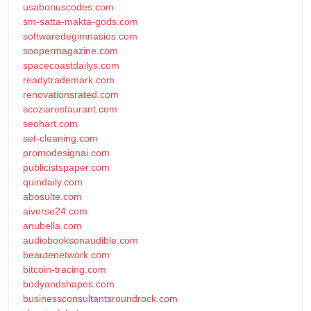
usabonuscodes.com
sm-satta-makta-gods.com
softwaredegimnasios.com
soopermagazine.com
spacecoastdailys.com
readytrademark.com
renovationsrated.com
scoziarestaurant.com
seohart.com
set-cleaning.com
promodesignai.com
publicistspaper.com
quindaily.com
abosulte.com
aiverse24.com
anubella.com
audiobooksonaudible.com
beautenetwork.com
bitcoin-tracing.com
bodyandshapes.com
businessconsultantsroundrock.com