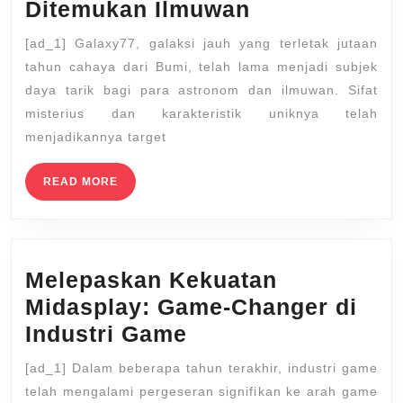
Mengungkap
Ditemukan Ilmuwan
Rahasia
[ad_1] Galaxy77, galaksi jauh yang terletak jutaan
Galaxy77:
tahun cahaya dari Bumi, telah lama menjadi subjek
Apa
daya tarik bagi para astronom dan ilmuwan. Sifat
yang
misterius dan karakteristik uniknya telah
menjadikannya target
Ditemukan
Ilmuwan
READ
READ MORE
MORE
Melepaskan Kekuatan
Midasplay: Game-Changer di
Melepaskan
Industri Game
Kekuatan
[ad_1] Dalam beberapa tahun terakhir, industri game
Midasplay:
telah mengalami pergeseran signifikan ke arah game