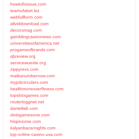
howtofixissue.com
teamufabet.biz
webfullform.com
allviddownload.com
decorsmag.com
gamblingcasinonews.com
universitiesofamerica.net
progameofbrands.com
qbreview.org
servicewueste.org
zippyrevs.com
matkanumbernow.com
myjobcirculars.com
healthmoreoverfitness.com
topslotxgames.com
routerloggnet.net
dantella6.com
slotsgamesone.com
hispinzone.com
kalyanbazarnights.com
top-online-casino-usa.com