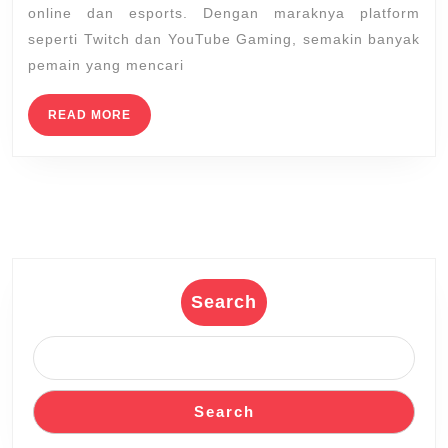
Game-
online dan esports. Dengan maraknya platform
Changer
seperti Twitch dan YouTube Gaming, semakin banyak
pemain yang mencari
di
Industri
READ
READ MORE
Game
MORE
Search
Search