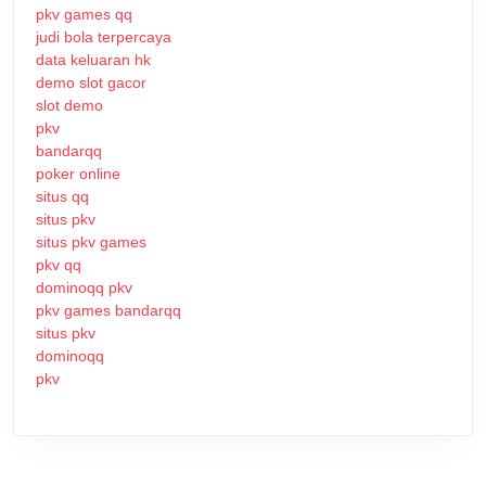
pkv games qq
judi bola terpercaya
data keluaran hk
demo slot gacor
slot demo
pkv
bandarqq
poker online
situs qq
situs pkv
situs pkv games
pkv qq
dominoqq pkv
pkv games bandarqq
situs pkv
dominoqq
pkv