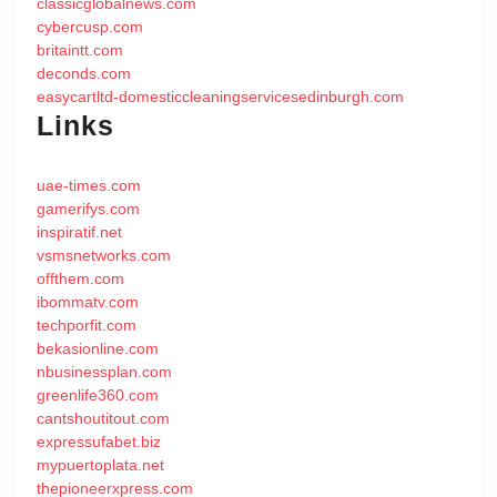
classicglobalnews.com
cybercusp.com
britaintt.com
deconds.com
easycartltd-domesticcleaningservicesedinburgh.com
Links
uae-times.com
gamerifys.com
inspiratif.net
vsmsnetworks.com
offthem.com
ibommatv.com
techporfit.com
bekasionline.com
nbusinessplan.com
greenlife360.com
cantshoutitout.com
expressufabet.biz
mypuertoplata.net
thepioneerxpress.com