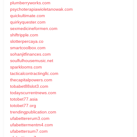
plumberryworks.com
psychoterapiawioletanowak.com
quickultimate.com
quirkyquester.com
sexmedicineformen.com
shiftripple.com
slotterpercaya.co
smartcoolbox.com
sohanjitfinances.com
soulfulhousemusic.net
sparklooms.com
tacticalcontractingllc.com
thecapitalpowers.com
tobabet88slot3.com
todayscurrentnews.com
totobet77.asia
totobet77.org
trendingpublication.com
ufabettererum3.com
ufabettermentm4.com
ufabettersum7.com