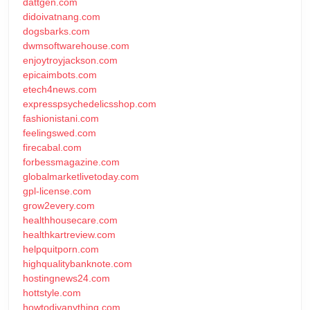
dattgen.com
didoivatnang.com
dogsbarks.com
dwmsoftwarehouse.com
enjoytroyjackson.com
epicaimbots.com
etech4news.com
expresspsychedelicsshop.com
fashionistani.com
feelingswed.com
firecabal.com
forbessmagazine.com
globalmarketlivetoday.com
gpl-license.com
grow2every.com
healthhousecare.com
healthkartreview.com
helpquitporn.com
highqualitybanknote.com
hostingnews24.com
hottstyle.com
howtodiyanything.com