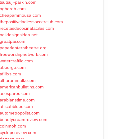
tsutsuji-parkin.com
agharab.com
cheapammousa.com
thepositiveladiessoccerclub.com
recetasdecocinafaciles.com
naildesignsidea.net
greatpai.com
paperlanterntheatre.org
freeworshipnetwork.com
watercraftllc.com
abourge.com
afiliixs.com
alharammallz.com
americanbulletins.com
asespares.com
arabianstime.com
atticabblues.com
autometropolist.com
beautycreamreview.com
coinmoh.com
cyclopsreview.com