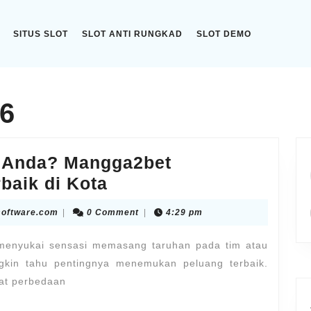
SITUS SLOT
SLOT ANTI RUNGKAD
SLOT DEMO
26
 Anda? Mangga2bet
Siap
baik di Kota
Memasang
admin@bestlinktrackingsoftware.com
software.com
|
0 Comment
|
4:29 pm
Taruhan
Anda?
 menyukai sensasi memasang taruhan pada tim atau
Mangga2bet
gkin tahu pentingnya menemukan peluang terbaik.
at perbedaan
Menawarkan
Peluang