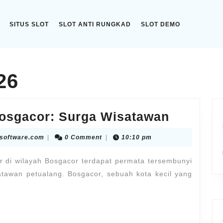
SITUS SLOT
SLOT ANTI RUNGKAD
SLOT DEMO
26
Menemu
osgacor: Surga Wisatawan
Keajaib
admin@bestlinktrackingsoftware.com
gsoftware.com
|
0 Comment
|
10:10 pm
Bosgaco
Surga
ur di wilayah Bosgacor terdapat permata tersembunyi
Wisataw
tawan petualang. Bosgacor, sebuah kota kecil yang