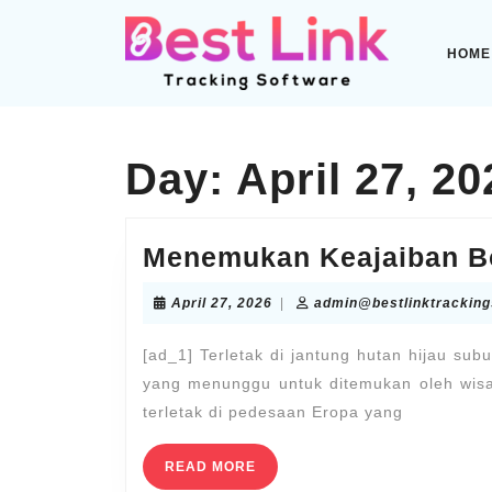
Skip
to
HOME
content
Skip
to
content
Day:
April 27, 20
Menemukan Keajaiban B
April
April 27, 2026
|
admin@bestlinktrackin
27,
2026
[ad_1] Terletak di jantung hutan hijau sub
yang menunggu untuk ditemukan oleh wisa
terletak di pedesaan Eropa yang
READ
READ MORE
MORE