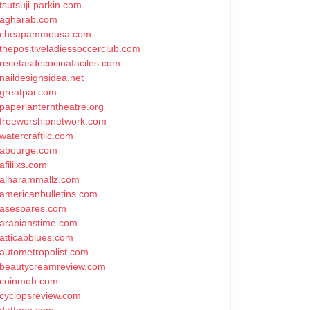
tsutsuji-parkin.com
agharab.com
cheapammousa.com
thepositiveladiessoccerclub.com
recetasdecocinafaciles.com
naildesignsidea.net
greatpai.com
paperlanterntheatre.org
freeworshipnetwork.com
watercraftllc.com
abourge.com
afiliixs.com
alharammallz.com
americanbulletins.com
asespares.com
arabianstime.com
atticabblues.com
autometropolist.com
beautycreamreview.com
coinmoh.com
cyclopsreview.com