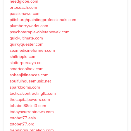
needglobe.com
ortocoach.com
passionawe.com
pittsburghpaintingprofessionals.com
plumberryworks.com
psychoterapiawioletanowak.com
quickultimate.com
quirkyquester.com
sexmedicineformen.com
shiftripple.com
slotterpercaya.co
smartcoolbox.com
sohanjitfinances.com
soulfulhousemusic.net
sparklooms.com
tacticalcontractingllc.com
thecapitalpowers.com
tobabet88slot3.com
todayscurrentnews.com
totobet77.asia
totobet77.org
trendingpublication.com