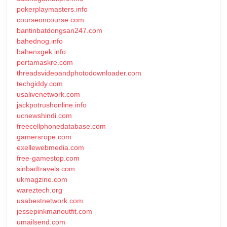
pokerplaymasters.info
courseoncourse.com
bantinbatdongsan247.com
bahednog.info
bahenxgek.info
pertamaskre.com
threadsvideoandphotodownloader.com
techgiddy.com
usalivenetwork.com
jackpotrushonline.info
ucnewshindi.com
freecellphonedatabase.com
gamersrope.com
exellewebmedia.com
free-gamestop.com
sinbadtravels.com
ukmagzine.com
wareztech.org
usabestnetwork.com
jessepinkmanoutfit.com
umailsend.com