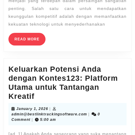
Ini
menjadi yang terdepan dalam persaingan sangatlah
Dapat
penting. Salah satu cara untuk mendapatkan
keunggulan kompetitif adalah dengan memanfaatkan
Menguba
kekuatan teknologi untuk menyederhanakan
Bisnis
Anda
READ
READ MORE
MORE
Keluarkan Potensi Anda
dengan Kontes123: Platform
Utama untuk Tantangan
Keluarkan
Kreatif
Potensi
January
January 1, 2026
|
Anda
1,
admin@bestlinktrackin
admin@bestlinktrackingsoftware.com
|
0
2026
Comment
|
5:00 am
dengan
Kontes123:
[ad_1] Apakah Anda seseorang yang suka menantang