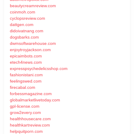
beautycreamreview.com
coinmoh.com
cyclopsreview.com
dattgen.com
didoivatnang.com
dogsbarks.com
dwmsoftwarehouse.com
enjoytroyjackson.com
epicaimbots.com
etech4news.com
expresspsychedelicsshop.com
fashionistani.com
feelingswed.com
firecabal.com
forbessmagazine.com
globalmarketlivetoday.com
gpl-license.com
grow2every.com
healthhousecare.com
healthkartreview.com
helpquitporn.com