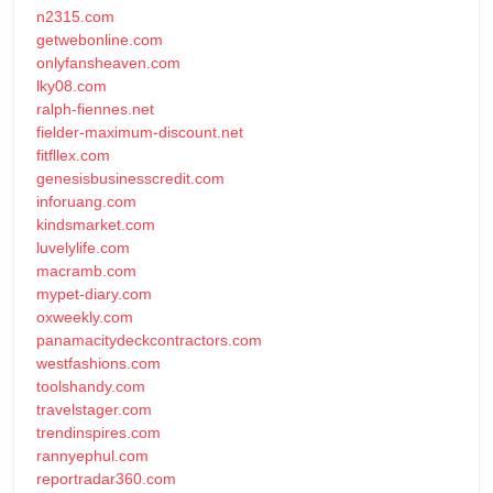
n2315.com
getwebonline.com
onlyfansheaven.com
lky08.com
ralph-fiennes.net
fielder-maximum-discount.net
fitfllex.com
genesisbusinesscredit.com
inforuang.com
kindsmarket.com
luvelylife.com
macramb.com
mypet-diary.com
oxweekly.com
panamacitydeckcontractors.com
westfashions.com
toolshandy.com
travelstager.com
trendinspires.com
rannyephul.com
reportradar360.com