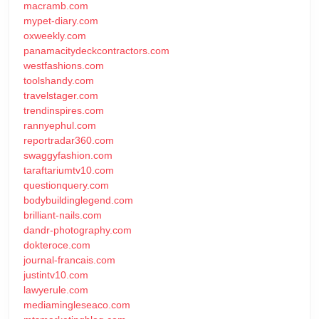
macramb.com
mypet-diary.com
oxweekly.com
panamacitydeckcontractors.com
westfashions.com
toolshandy.com
travelstager.com
trendinspires.com
rannyephul.com
reportradar360.com
swaggyfashion.com
taraftariumtv10.com
questionquery.com
bodybuildinglegend.com
brilliant-nails.com
dandr-photography.com
dokteroce.com
journal-francais.com
justintv10.com
lawyerule.com
mediamingleseaco.com