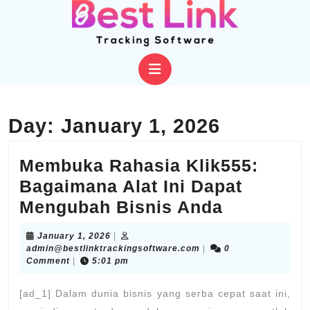
Skip
to
content
Skip
Open
to
content
Button
Day:
January 1, 2026
Membuka Rahasia Klik555:
Bagaimana Alat Ini Dapat
Membuka
Mengubah Bisnis Anda
Rahasia
January
January 1, 2026
|
Klik555:
1,
admin@bestlinktrackin
admin@bestlinktrackingsoftware.com
|
0
2026
Comment
|
5:01 pm
Bagaiman
Alat
[ad_1] Dalam dunia bisnis yang serba cepat saat ini,