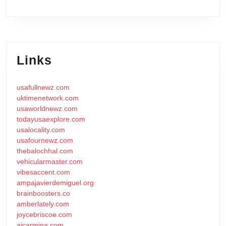
Links
usafullnewz.com
uktimenetwork.com
usaworldnewz.com
todayusaexplore.com
usalocality.com
usafournewz.com
thebalochhal.com
vehicularmaster.com
vibesaccent.com
ampajavierdemiguel.org
brainboosters.co
amberlately.com
joycebriscoe.com
aicarmina.com