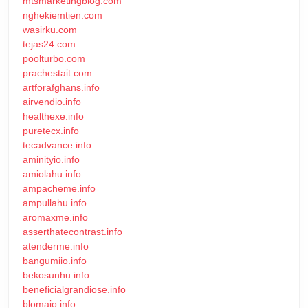
mtsmarketingblog.com
nghekiemtien.com
wasirku.com
tejas24.com
poolturbo.com
prachestait.com
artforafghans.info
airvendio.info
healthexe.info
puretecx.info
tecadvance.info
aminityio.info
amiolahu.info
ampacheme.info
ampullahu.info
aromaxme.info
asserthatecontrast.info
atenderme.info
bangumiio.info
bekosunhu.info
beneficialgrandiose.info
blomaio.info