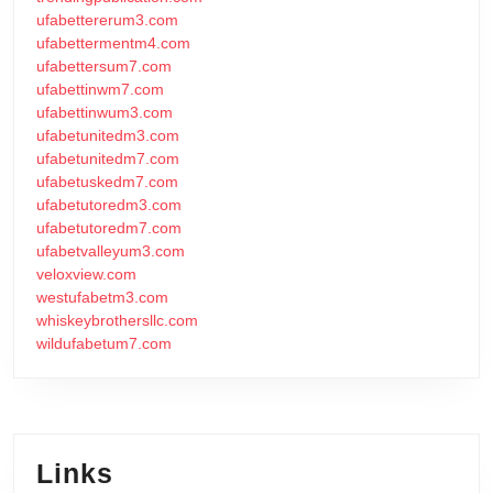
ufabettererum3.com
ufabettermentm4.com
ufabettersum7.com
ufabettinwm7.com
ufabettinwum3.com
ufabetunitedm3.com
ufabetunitedm7.com
ufabetuskedm7.com
ufabetutoredm3.com
ufabetutoredm7.com
ufabetvalleyum3.com
veloxview.com
westufabetm3.com
whiskeybrothersllc.com
wildufabetum7.com
Links