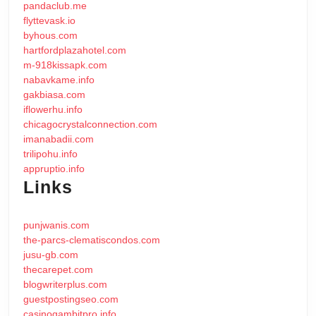
pandaclub.me
flyttevask.io
byhous.com
hartfordplazahotel.com
m-918kissapk.com
nabavkame.info
gakbiasa.com
iflowerhu.info
chicagocrystalconnection.com
imanabadii.com
trilipohu.info
appruptio.info
Links
punjwanis.com
the-parcs-clematiscondos.com
jusu-gb.com
thecarepet.com
blogwriterplus.com
guestpostingseo.com
casinogambitpro.info