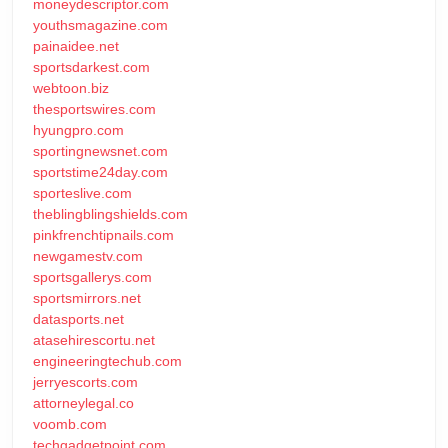
moneydescriptor.com
youthsmagazine.com
painaidee.net
sportsdarkest.com
webtoon.biz
thesportswires.com
hyungpro.com
sportingnewsnet.com
sportstime24day.com
sporteslive.com
theblingblingshields.com
pinkfrenchtipnails.com
newgamestv.com
sportsgallerys.com
sportsmirrors.net
datasports.net
atasehirescortu.net
engineeringtechub.com
jerryescorts.com
attorneylegal.co
voomb.com
techgadgetpoint.com