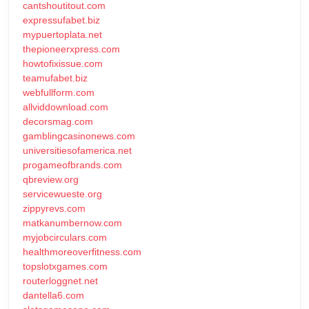
cantshoutitout.com
expressufabet.biz
mypuertoplata.net
thepioneerxpress.com
howtofixissue.com
teamufabet.biz
webfullform.com
allviddownload.com
decorsmag.com
gamblingcasinonews.com
universitiesofamerica.net
progameofbrands.com
qbreview.org
servicewueste.org
zippyrevs.com
matkanumbernow.com
myjobcirculars.com
healthmoreoverfitness.com
topslotxgames.com
routerloggnet.net
dantella6.com