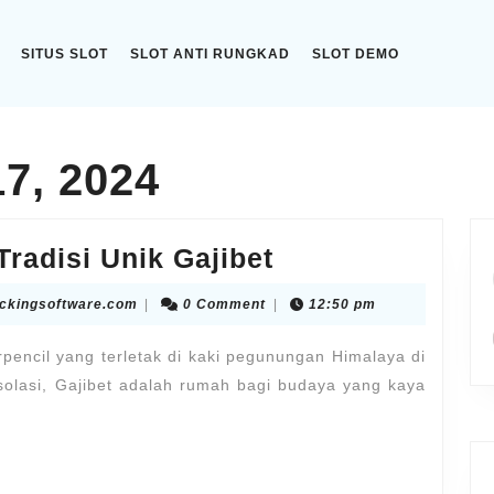
SITUS SLOT
SLOT ANTI RUNGKAD
SLOT DEMO
7, 2024
Menjelajahi
radisi Unik Gajibet
Budaya
admin@bestlinktrackingsoftware.com
ckingsoftware.com
|
0 Comment
|
12:50 pm
dan
Tradisi
rpencil yang terletak di kaki pegunungan Himalaya di
Unik
solasi, Gajibet adalah rumah bagi budaya yang kaya
Gajibet