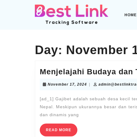
Skip
to
HOME
content
Skip
to
content
Day:
November 1
Menjelajahi Budaya dan T
November
November 17, 2024
|
admin@bestlinktra
17,
2024
[ad_1] Gajibet adalah sebuah desa kecil te
Nepal. Meskipun ukurannya besar dan teri
dan dinamis yang
READ
READ MORE
MORE