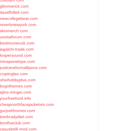
cultofjim.com
glimmerick.com
davidfollett.com
newcollegebeat.com
reverbnewyork.com
skinmerch.com
usvisaforum.com
bestmovierulz.com
jagalchi-trade.com
loopersound.com
minapenelope.com
justicereformalliance.com
cryptoglax.com
ohiohobbyplus.com
bogothemes.com
ajino-mingei.com
yourfreehost.info
cheapnorthfacejacketsm.com
gurjoshhomes.com
tombradydiet.com
bonthaiclub.com
casusbelli-mod.com