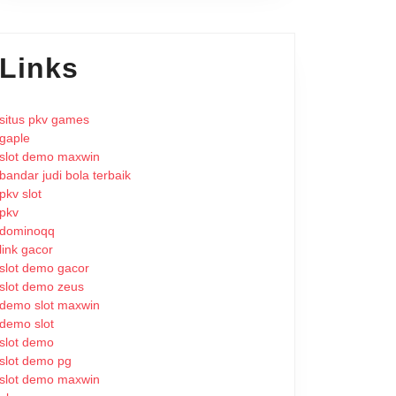
Links
situs pkv games
gaple
slot demo maxwin
bandar judi bola terbaik
pkv slot
pkv
dominoqq
link gacor
slot demo gacor
slot demo zeus
demo slot maxwin
demo slot
slot demo
slot demo pg
slot demo maxwin