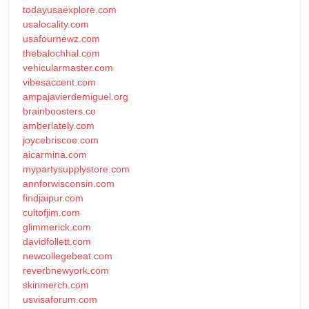
todayusaexplore.com
usalocality.com
usafournewz.com
thebalochhal.com
vehicularmaster.com
vibesaccent.com
ampajavierdemiguel.org
brainboosters.co
amberlately.com
joycebriscoe.com
aicarmina.com
mypartysupplystore.com
annforwisconsin.com
findjaipur.com
cultofjim.com
glimmerick.com
davidfollett.com
newcollegebeat.com
reverbnewyork.com
skinmerch.com
usvisaforum.com