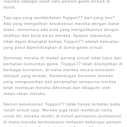
reputasi sebagai salah satu pemain game terbaik di
dunia.
Tapi apa yang membedakan Topgun77 dari yang lain?
Ada yang mengaitkan kesuksesan mereka dengan bakat
alami, sementara ada pula yang mengaitkannya dengan
dedikasi dan kerja keras mereka. Apapun alasannya,
tidak dapat disangkal bahwa Topgun77 adalah kekuatan
yang patut diperhitungkan di dunia game virtual.
Dominasi mereka di medan perang virtual tidak luput dari
perhatian komunitas game. Topgun77 telah ditampilkan di
berbagai turnamen, di mana mereka secara konsisten
menjadi yang teratas. Kemenangan beruntun mereka
yang mengesankan dan penampilan sempurna mereka
telah membuat mereka dihormati dan dikagumi oleh
rekan-rekan mereka.
Namun kesuksesan Topgun77 tidak hanya terbatas pada
ranah virtual saja. Mereka juga telah membuat nama
untuk diri mereka sendiri di sirkuit permainan profesional,
di mana mereka berkompetisi melawan beberapa pemain