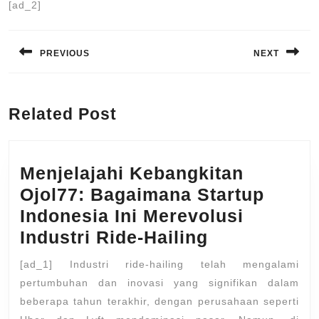
[ad_2]
Post
navigation
PREVIOUS
NEXT
Previous
Next
post:
post:
Related Post
Menjelajahi Kebangkitan
Ojol77: Bagaimana Startup
Indonesia Ini Merevolusi
Menjelajahi
Industri Ride-Hailing
Kebangkita
[ad_1] Industri ride-hailing telah mengalami
Ojol77:
pertumbuhan dan inovasi yang signifikan dalam
Bagaimana
beberapa tahun terakhir, dengan perusahaan seperti