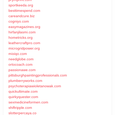
sportkeeda.org
besttimespend.com
careandcure.biz
cogniyo.com
easymagazines.org
hirfanjilasmi.com
hometricks.org
leathercraftpro.com
microgridpower.org
mixiqo.com
needglobe.com
ortocoach.com
passionawe.com
pittsburghpaintingprofessionals.com
plumberryworks.com
psychoterapiawioletanowak.com
quickultimate.com
quirkyquester.com
sexmedicineformen.com
shiftripple.com
slotterpercaya.co