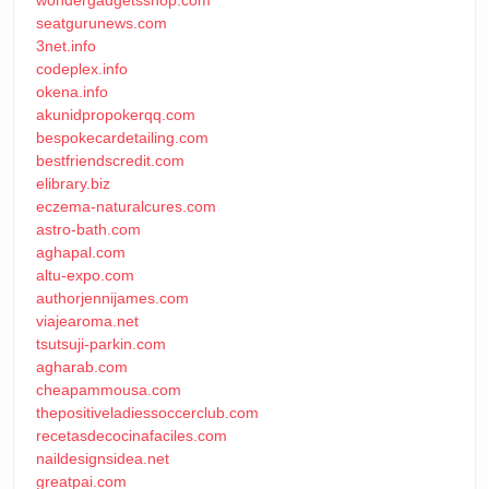
wondergadgetsshop.com
seatgurunews.com
3net.info
codeplex.info
okena.info
akunidpropokerqq.com
bespokecardetailing.com
bestfriendscredit.com
elibrary.biz
eczema-naturalcures.com
astro-bath.com
aghapal.com
altu-expo.com
authorjennijames.com
viajearoma.net
tsutsuji-parkin.com
agharab.com
cheapammousa.com
thepositiveladiessoccerclub.com
recetasdecocinafaciles.com
naildesignsidea.net
greatpai.com