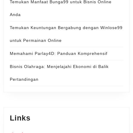
Temukan Manfaat Bunga99 untuk Bisnis Online
Anda
Temukan Keuntungan Bergabung dengan Winlose99
untuk Permainan Online
Memahami Parlay4D: Panduan Komprehensif
Bisnis Olahraga: Menjelajahi Ekonomi di Balik
Pertandingan
Links