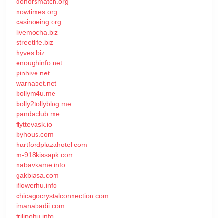
donorsmatch.org
nowtimes.org
casinoeing.org
livemocha.biz
streetlife.biz
hyves.biz
enoughinfo.net
pinhive.net
warnabet.net
bollym4u.me
bolly2tollyblog.me
pandaclub.me
flyttevask.io
byhous.com
hartfordplazahotel.com
m-918kissapk.com
nabavkame.info
gakbiasa.com
iflowerhu.info
chicagocrystalconnection.com
imanabadii.com
trilipohu.info