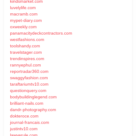
kindsmarket.com
luvelylife.com
macramb.com
mypet-diary.com
oxweekly.com
panamacitydeckcontractors.com
westfashions.com
toolshandy.com
travelstager.com
trendinspires.com
rannyephul.com
reportradar360.com
swaggyfashion.com
taraftariumtv10.com
questionquery.com
bodybuildinglegend.com
brilliant-nails.com
dandr-photography.com
dokteroce.com
journal-francais.com
justintv10.com
lawyerule.com