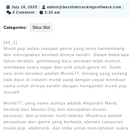
July
admin
July 16, 2025
|
admin@bestlinktrackingsoftware.com
|
16,
0 Comment
|
3:30 am
2025
Categories:
Situs Slot
[ad_1]
Musik pop selalu menjadi genre yang terus berkembang
dan menciptakan kembali dirinya sendiri. Dalam beberapa
tahun terakhir, gelombang baru seniman telah muncul,
membawa suara segar dan unik untuk genre ini. Salah
satu artis tersebut adalah Monte77, bintang yang sedang
naik daun di industri musik yang dengan cepat membuat
nama untuk dirinya sendiri dengan mengambil musik pop
inovatif.
Monte77, yang nama aslinya adalah Alejandro Mena,
berasal dari Mexico City dan merupakan musisi,
penyanyi, dan produser multi-talenta. Musiknya adalah
perpaduan dari genre yang berbeda, elemen campuran
musik pop, elektronik, dan indie untuk menciptakan suara