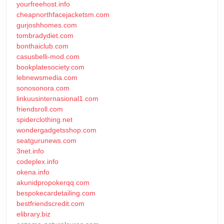
yourfreehost.info
cheapnorthfacejacketsm.com
gurjoshhomes.com
tombradydiet.com
bonthaiclub.com
casusbelli-mod.com
bookplatesociety.com
lebnewsmedia.com
sonosonora.com
linkuusinternasional1.com
friendsroll.com
spiderclothing.net
wondergadgetsshop.com
seatgurunews.com
3net.info
codeplex.info
okena.info
akunidpropokerqq.com
bespokecardetailing.com
bestfriendscredit.com
elibrary.biz