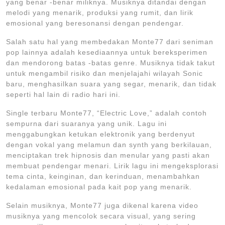
yang benar -benar miliknya. Musiknya ditandai dengan
melodi yang menarik, produksi yang rumit, dan lirik
emosional yang beresonansi dengan pendengar.
Salah satu hal yang membedakan Monte77 dari seniman
pop lainnya adalah kesediaannya untuk bereksperimen
dan mendorong batas -batas genre. Musiknya tidak takut
untuk mengambil risiko dan menjelajahi wilayah Sonic
baru, menghasilkan suara yang segar, menarik, dan tidak
seperti hal lain di radio hari ini.
Single terbaru Monte77, “Electric Love,” adalah contoh
sempurna dari suaranya yang unik. Lagu ini
menggabungkan ketukan elektronik yang berdenyut
dengan vokal yang melamun dan synth yang berkilauan,
menciptakan trek hipnosis dan menular yang pasti akan
membuat pendengar menari. Lirik lagu ini mengeksplorasi
tema cinta, keinginan, dan kerinduan, menambahkan
kedalaman emosional pada kait pop yang menarik.
Selain musiknya, Monte77 juga dikenal karena video
musiknya yang mencolok secara visual, yang sering