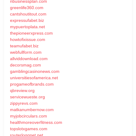
nbusinessplan.com
greenlife360.com
cantshoutitout.com
expressufabet.biz
mypuertoplata.net
thepioneerxpress.com
howtofixissue.com
teamufabet.biz
webfullform.com
allviddownload.com
decorsmag.com
gamblingcasinonews.com
universitiesofamerica.net
progameofbrands.com
qbreview.org
servicewueste.org
zippyrevs.com
matkanumbernow.com
myjobcirculars.com
healthmoreoverfitness.com
topslotxgames.com
routerloggnet.net