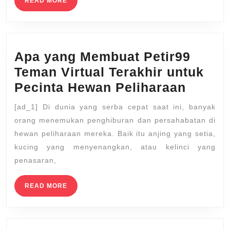
READ MORE
MORE
Apa yang Membuat Petir99
Teman Virtual Terakhir untuk
Apa
Pecinta Hewan Peliharaan
yang
[ad_1] Di dunia yang serba cepat saat ini, banyak
Membu
orang menemukan penghiburan dan persahabatan di
Petir9
hewan peliharaan mereka. Baik itu anjing yang setia,
Teman
kucing yang menyenangkan, atau kelinci yang
penasaran,
Virtual
Terakh
READ
READ MORE
untuk
MORE
Pecint
Hewan