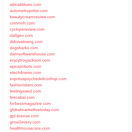
atticabblues.com
autometropolist.com
beautycreamreview.com
coinmoh.com
cyclopsreview.com
dattgen.com
didoivatnang.com
dogsbarks.com
dwmsoftwarehouse.com
enjoytroyjackson.com
epicaimbots.com
etech4news.com
expresspsychedelicsshop.com
fashionistani.com
feelingswed.com
firecabal.com
forbessmagazine.com
globalmarketlivetoday.com
gpl-license.com
grow2every.com
healthhousecare.com