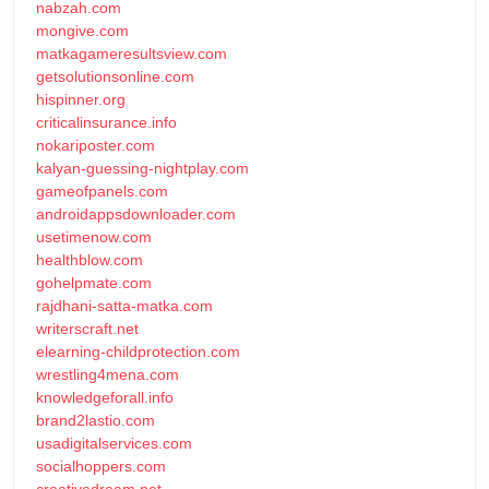
nabzah.com
mongive.com
matkagameresultsview.com
getsolutionsonline.com
hispinner.org
criticalinsurance.info
nokariposter.com
kalyan-guessing-nightplay.com
gameofpanels.com
androidappsdownloader.com
usetimenow.com
healthblow.com
gohelpmate.com
rajdhani-satta-matka.com
writerscraft.net
elearning-childprotection.com
wrestling4mena.com
knowledgeforall.info
brand2lastio.com
usadigitalservices.com
socialhoppers.com