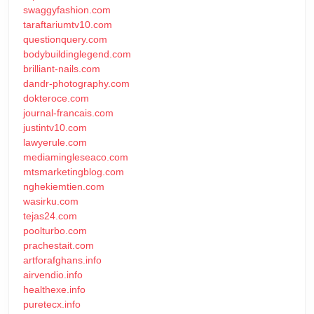
swaggyfashion.com
taraftariumtv10.com
questionquery.com
bodybuildinglegend.com
brilliant-nails.com
dandr-photography.com
dokteroce.com
journal-francais.com
justintv10.com
lawyerule.com
mediamingleseaco.com
mtsmarketingblog.com
nghekiemtien.com
wasirku.com
tejas24.com
poolturbo.com
prachestait.com
artforafghans.info
airvendio.info
healthexe.info
puretecx.info