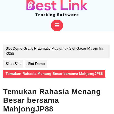
Skip
to
content
Skip
Open
to
content
Button
Slot Demo Gratis Pragmatic Play untuk Slot Gacor Malam Ini
X500
Situs Slot
,
Slot Demo
Temukan Rahasia Menang Besar bersama MahjongJP88
Temukan Rahasia Menang
Besar bersama
MahjongJP88