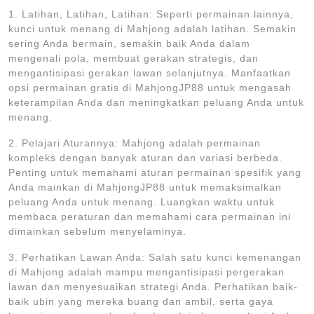
1. Latihan, Latihan, Latihan: Seperti permainan lainnya,
kunci untuk menang di Mahjong adalah latihan. Semakin
sering Anda bermain, semakin baik Anda dalam
mengenali pola, membuat gerakan strategis, dan
mengantisipasi gerakan lawan selanjutnya. Manfaatkan
opsi permainan gratis di MahjongJP88 untuk mengasah
keterampilan Anda dan meningkatkan peluang Anda untuk
menang.
2. Pelajari Aturannya: Mahjong adalah permainan
kompleks dengan banyak aturan dan variasi berbeda.
Penting untuk memahami aturan permainan spesifik yang
Anda mainkan di MahjongJP88 untuk memaksimalkan
peluang Anda untuk menang. Luangkan waktu untuk
membaca peraturan dan memahami cara permainan ini
dimainkan sebelum menyelaminya.
3. Perhatikan Lawan Anda: Salah satu kunci kemenangan
di Mahjong adalah mampu mengantisipasi pergerakan
lawan dan menyesuaikan strategi Anda. Perhatikan baik-
baik ubin yang mereka buang dan ambil, serta gaya