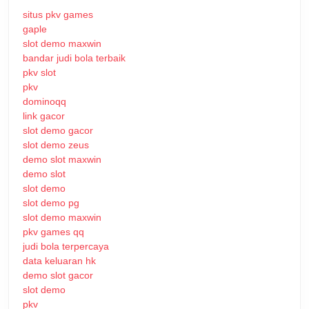
situs pkv games
gaple
slot demo maxwin
bandar judi bola terbaik
pkv slot
pkv
dominoqq
link gacor
slot demo gacor
slot demo zeus
demo slot maxwin
demo slot
slot demo
slot demo pg
slot demo maxwin
pkv games qq
judi bola terpercaya
data keluaran hk
demo slot gacor
slot demo
pkv