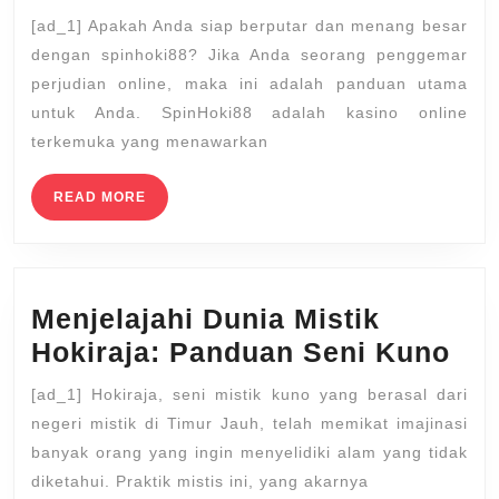
untuk
[ad_1] Apakah Anda siap berputar dan menang besar
berputar
dengan spinhoki88? Jika Anda seorang penggemar
dan
perjudian online, maka ini adalah panduan utama
menang
untuk Anda. SpinHoki88 adalah kasino online
terkemuka yang menawarkan
dengan
spinhoki88:
READ
READ MORE
Panduan
MORE
utama
untuk
perjudian
Menjelajahi Dunia Mistik
online
Men
Hokiraja: Panduan Seni Kuno
Dun
[ad_1] Hokiraja, seni mistik kuno yang berasal dari
Mis
negeri mistik di Timur Jauh, telah memikat imajinasi
Hok
banyak orang yang ingin menyelidiki alam yang tidak
Pa
diketahui. Praktik mistis ini, yang akarnya