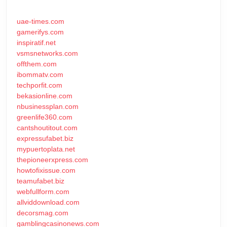
uae-times.com
gamerifys.com
inspiratif.net
vsmsnetworks.com
offthem.com
ibommatv.com
techporfit.com
bekasionline.com
nbusinessplan.com
greenlife360.com
cantshoutitout.com
expressufabet.biz
mypuertoplata.net
thepioneerxpress.com
howtofixissue.com
teamufabet.biz
webfullform.com
allviddownload.com
decorsmag.com
gamblingcasinonews.com