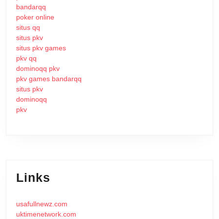
bandarqq
poker online
situs qq
situs pkv
situs pkv games
pkv qq
dominoqq pkv
pkv games bandarqq
situs pkv
dominoqq
pkv
Links
usafullnewz.com
uktimenetwork.com