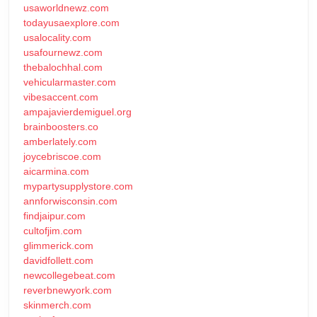
usaworldnewz.com
todayusaexplore.com
usalocality.com
usafournewz.com
thebalochhal.com
vehicularmaster.com
vibesaccent.com
ampajavierdemiguel.org
brainboosters.co
amberlately.com
joycebriscoe.com
aicarmina.com
mypartysupplystore.com
annforwisconsin.com
findjaipur.com
cultofjim.com
glimmerick.com
davidfollett.com
newcollegebeat.com
reverbnewyork.com
skinmerch.com