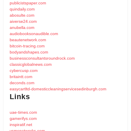
publicistspaper.com
quindaily.com
abosulte.com
aiverse24.com
anubella.com
audiobooksonaudible.com
beautenetwork.com
bitcoin-tracing.com
bodyandshapes.com
businessconsultantsroundrock.com
classicglobalnews.com
cybercusp.com
britaintt.com
deconds.com
easycartltd-domesticcleaningservicesedinburgh.com
Links
uae-times.com
gamerifys.com
inspiratif.net
vsmsnetworks.com