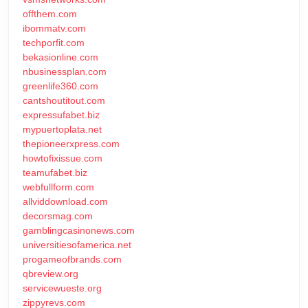
offthem.com
ibommatv.com
techporfit.com
bekasionline.com
nbusinessplan.com
greenlife360.com
cantshoutitout.com
expressufabet.biz
mypuertoplata.net
thepioneerxpress.com
howtofixissue.com
teamufabet.biz
webfullform.com
allviddownload.com
decorsmag.com
gamblingcasinonews.com
universitiesofamerica.net
progameofbrands.com
qbreview.org
servicewueste.org
zippyrevs.com