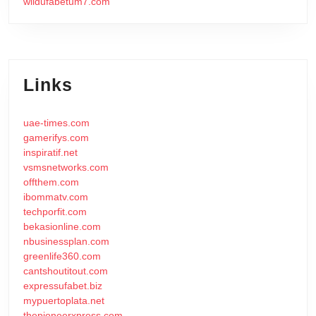
wildufabetum7.com
Links
uae-times.com
gamerifys.com
inspiratif.net
vsmsnetworks.com
offthem.com
ibommatv.com
techporfit.com
bekasionline.com
nbusinessplan.com
greenlife360.com
cantshoutitout.com
expressufabet.biz
mypuertoplata.net
thepioneerxpress.com