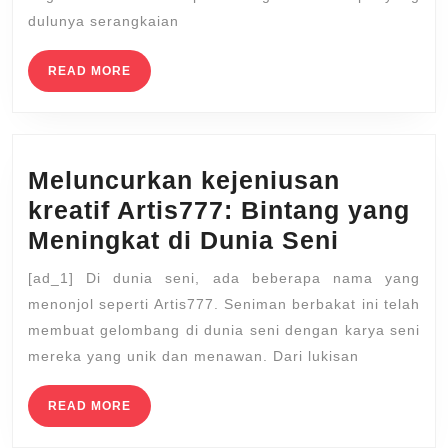
dulunya serangkaian
Seni
Lego77
READ
READ MORE
MORE
Meluncurkan kejeniusan
kreatif Artis777: Bintang yang
Meluncu
Meningkat di Dunia Seni
kejeniu
[ad_1] Di dunia seni, ada beberapa nama yang
kreatif
menonjol seperti Artis777. Seniman berbakat ini telah
Artis777
membuat gelombang di dunia seni dengan karya seni
Bintang
mereka yang unik dan menawan. Dari lukisan
yang
READ
READ MORE
Meningk
MORE