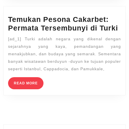
di
Dunia
Seni
Temukan Pesona Cakarbet:
Te
Permata Tersembunyi di Turki
Pe
[ad_1] Turki adalah negara yang dikenal dengan
Ca
sejarahnya yang kaya, pemandangan yang
Pe
menakjubkan, dan budaya yang semarak. Sementara
Te
banyak wisatawan berduyun -duyun ke tujuan populer
seperti Istanbul, Cappadocia, dan Pamukkale,
di
Tur
READ
READ MORE
MORE