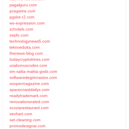
pagalguru.com
pcegame.com
pgslot-r2.com
ws-expression.com
zchotels.com
zepfo.com
technologynews5.com
teknoeduka.com
thenews-blog.com
todaycryptotimes.com
usabonuscodes.com
sm-satta-makta-gods.com
softwaredegimnasios.com
soopermagazine.com
spacecoastdailys.com
readytrademark.com
renovationsrated.com
scoziarestaurant.com
seohart.com
set-cleaning.com
promodesignai.com