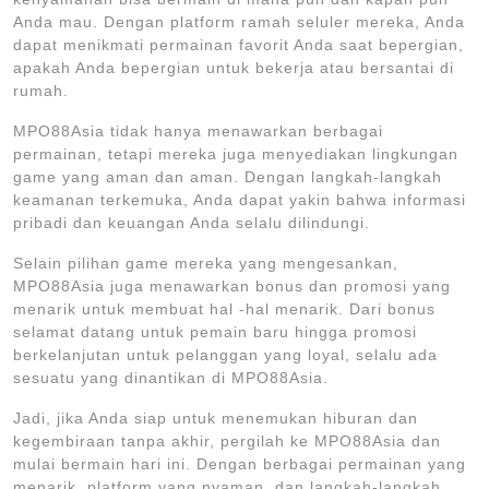
Anda mau. Dengan platform ramah seluler mereka, Anda
dapat menikmati permainan favorit Anda saat bepergian,
apakah Anda bepergian untuk bekerja atau bersantai di
rumah.
MPO88Asia tidak hanya menawarkan berbagai
permainan, tetapi mereka juga menyediakan lingkungan
game yang aman dan aman. Dengan langkah-langkah
keamanan terkemuka, Anda dapat yakin bahwa informasi
pribadi dan keuangan Anda selalu dilindungi.
Selain pilihan game mereka yang mengesankan,
MPO88Asia juga menawarkan bonus dan promosi yang
menarik untuk membuat hal -hal menarik. Dari bonus
selamat datang untuk pemain baru hingga promosi
berkelanjutan untuk pelanggan yang loyal, selalu ada
sesuatu yang dinantikan di MPO88Asia.
Jadi, jika Anda siap untuk menemukan hiburan dan
kegembiraan tanpa akhir, pergilah ke MPO88Asia dan
mulai bermain hari ini. Dengan berbagai permainan yang
menarik, platform yang nyaman, dan langkah-langkah