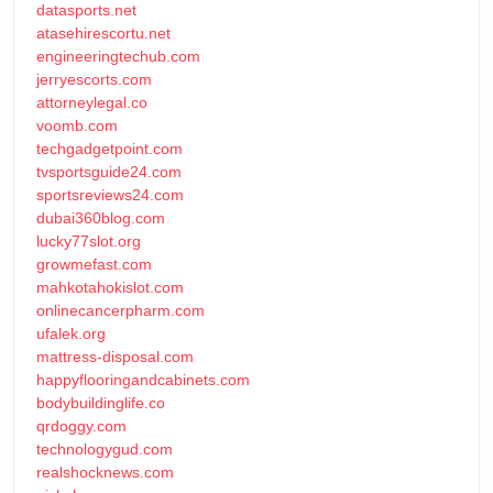
datasports.net
atasehirescortu.net
engineeringtechub.com
jerryescorts.com
attorneylegal.co
voomb.com
techgadgetpoint.com
tvsportsguide24.com
sportsreviews24.com
dubai360blog.com
lucky77slot.org
growmefast.com
mahkotahokislot.com
onlinecancerpharm.com
ufalek.org
mattress-disposal.com
happyflooringandcabinets.com
bodybuildinglife.co
qrdoggy.com
technologygud.com
realshocknews.com