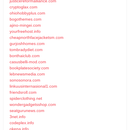
justicereformalliance.com
cryptoglax.com
ohiohobbyplus.com
bogothemes.com
ajino-mingei.com
yourfreehost.info
cheapnorthfacejacketsm.com
gurjoshhomes.com
tombradydiet.com
bonthaiclub.com
casusbelli-mod.com
bookplatesociety.com
lebnewsmedia.com
sonosonora.com
linkuusinternasional1.com
friendsroll.com
spiderclothing.net
wondergadgetsshop.com
seatgurunews.com
3net.info
codeplex.info
okena.info