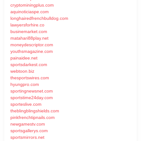
cryptominingplus.com
aquinoticiaspe.com
longhairedfrenchbulldog.com
lawyersforhire.co
businemarket.com
matahari88play.net
moneydescriptor.com
youthsmagazine.com
painaidee.net
sportsdarkest.com
webtoon.biz
thesportswires.com
hyungpro.com
sportingnewsnet.com
sportstime24day.com
sporteslive.com
theblingblingshields.com
pinkfrenchtipnails.com
newgamestv.com
sportsgallerys.com
sportsmirrors.net