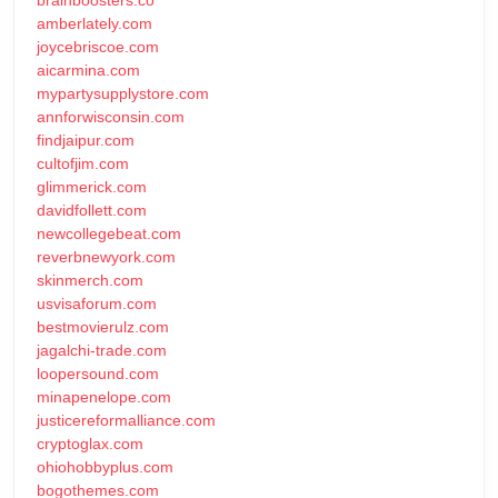
brainboosters.co
amberlately.com
joycebriscoe.com
aicarmina.com
mypartysupplystore.com
annforwisconsin.com
findjaipur.com
cultofjim.com
glimmerick.com
davidfollett.com
newcollegebeat.com
reverbnewyork.com
skinmerch.com
usvisaforum.com
bestmovierulz.com
jagalchi-trade.com
loopersound.com
minapenelope.com
justicereformalliance.com
cryptoglax.com
ohiohobbyplus.com
bogothemes.com