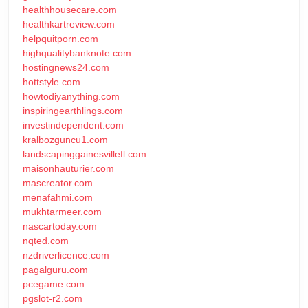
healthhousecare.com
healthkartreview.com
helpquitporn.com
highqualitybanknote.com
hostingnews24.com
hottstyle.com
howtodiyanything.com
inspiringearthlings.com
investindependent.com
kralbozguncu1.com
landscapinggainesvillefl.com
maisonhauturier.com
mascreator.com
menafahmi.com
mukhtarmeer.com
nascartoday.com
nqted.com
nzdriverlicence.com
pagalguru.com
pcegame.com
pgslot-r2.com