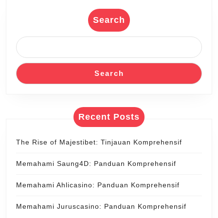
Search
Search
Recent Posts
The Rise of Majestibet: Tinjauan Komprehensif
Memahami Saung4D: Panduan Komprehensif
Memahami Ahlicasino: Panduan Komprehensif
Memahami Juruscasino: Panduan Komprehensif