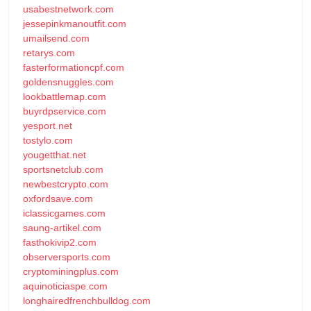
usabestnetwork.com
jessepinkmanoutfit.com
umailsend.com
retarys.com
fasterformationcpf.com
goldensnuggles.com
lookbattlemap.com
buyrdpservice.com
yesport.net
tostylo.com
yougetthat.net
sportsnetclub.com
newbestcrypto.com
oxfordsave.com
iclassicgames.com
saung-artikel.com
fasthokivip2.com
observersports.com
cryptominingplus.com
aquinoticiaspe.com
longhairedfrenchbulldog.com