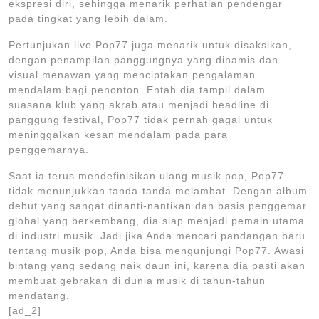
ekspresi diri, sehingga menarik perhatian pendengar
pada tingkat yang lebih dalam.
Pertunjukan live Pop77 juga menarik untuk disaksikan,
dengan penampilan panggungnya yang dinamis dan
visual menawan yang menciptakan pengalaman
mendalam bagi penonton. Entah dia tampil dalam
suasana klub yang akrab atau menjadi headline di
panggung festival, Pop77 tidak pernah gagal untuk
meninggalkan kesan mendalam pada para
penggemarnya.
Saat ia terus mendefinisikan ulang musik pop, Pop77
tidak menunjukkan tanda-tanda melambat. Dengan album
debut yang sangat dinanti-nantikan dan basis penggemar
global yang berkembang, dia siap menjadi pemain utama
di industri musik. Jadi jika Anda mencari pandangan baru
tentang musik pop, Anda bisa mengunjungi Pop77. Awasi
bintang yang sedang naik daun ini, karena dia pasti akan
membuat gebrakan di dunia musik di tahun-tahun
mendatang.
[ad_2]