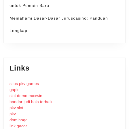
untuk Pemain Baru
Memahami Dasar-Dasar Juruscasino: Panduan
Lengkap
Links
situs pkv games
gaple
slot demo maxwin
bandar judi bola terbaik
pkv slot
pkv
dominoqq
link gacor