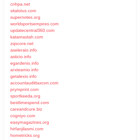
cnhpa.net
sitalotus.com
supernotes.org
worldsportsempires.com
updatecentral360.com
katamastah.com
zqscore.net
aseleraio.info
asticio.info
egardenio.info
arxteamio.info
getalexio.info
accountaudittaxcon.com
prymprint.com
sportkeeda.org
besttimespend.com
careandcure.biz
cogniyo.com
easymagazines.org
hirfanjilasmi.com
hometricks.org