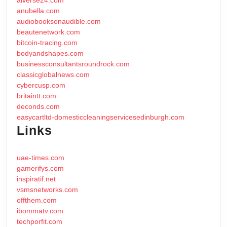
aiverse24.com
anubella.com
audiobooksonaudible.com
beautenetwork.com
bitcoin-tracing.com
bodyandshapes.com
businessconsultantsroundrock.com
classicglobalnews.com
cybercusp.com
britaintt.com
deconds.com
easycartltd-domesticcleaningservicesedinburgh.com
Links
uae-times.com
gamerifys.com
inspiratif.net
vsmsnetworks.com
offthem.com
ibommatv.com
techporfit.com