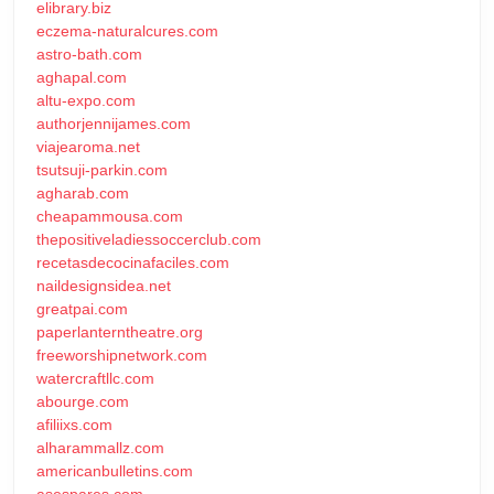
elibrary.biz
eczema-naturalcures.com
astro-bath.com
aghapal.com
altu-expo.com
authorjennijames.com
viajearoma.net
tsutsuji-parkin.com
agharab.com
cheapammousa.com
thepositiveladiessoccerclub.com
recetasdecocinafaciles.com
naildesignsidea.net
greatpai.com
paperlanterntheatre.org
freeworshipnetwork.com
watercraftllc.com
abourge.com
afiliixs.com
alharammallz.com
americanbulletins.com