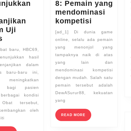
njukkan
8: Pemain yang
l
mendominasi
DEWASUR
anjikan
kompetisi
Pemain
m Uji
[ad_1] Di dunia game
HBC69
yang
s
online, selalu ada pemain
n
Menunjukkan
mendomin
yang menonjol yang
Obat baru, HBC69,
Hasil
kompetisi
tampaknya naik di atas
enunjukkan hasil
yang lain dan
Menjanjikan
njanjikan dalam
mendominasi kompetisi
dalam
is baru-baru ini,
dengan mudah. Salah satu
ga meningkatkan
Uji
pemain tersebut adalah
n bagi pasien
Klinis
DewASurur88, kekuatan
berbagai kondisi
yang
 Obat tersebut,
kembangkan oleh
READ
READ MORE
iti
MORE