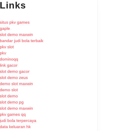
Links
situs pkv games
gaple
slot demo maxwin
bandar judi bola terbaik
pkv slot
pkv
dominoqq
link gacor
slot demo gacor
slot demo zeus
demo slot maxwin
demo slot
slot demo
slot demo pg
slot demo maxwin
pkv games qq
judi bola terpercaya
data keluaran hk