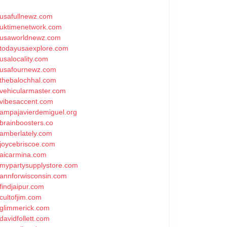
usafullnewz.com
uktimenetwork.com
usaworldnewz.com
todayusaexplore.com
usalocality.com
usafournewz.com
thebalochhal.com
vehicularmaster.com
vibesaccent.com
ampajavierdemiguel.org
brainboosters.co
amberlately.com
joycebriscoe.com
aicarmina.com
mypartysupplystore.com
annforwisconsin.com
findjaipur.com
cultofjim.com
glimmerick.com
davidfollett.com