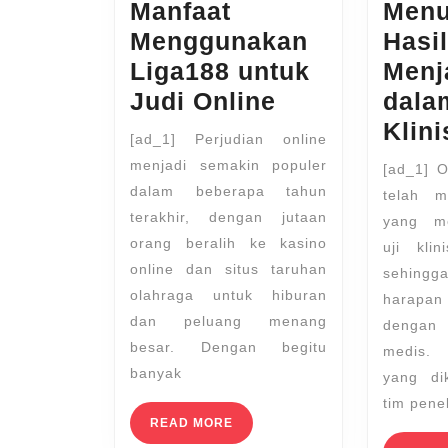
Manfaat
Menu
Menggunakan
Hasi
Liga188 untuk
Menj
Menguraikan
Judi Online
dala
Manfaat
Klini
[ad_1] Perjudian online
Menggunaka
menjadi semakin populer
[ad_1] 
Liga188
dalam beberapa tahun
telah m
untuk
terakhir, dengan jutaan
yang me
orang beralih ke kasino
Judi
uji klin
online dan situs taruhan
sehing
Online
olahraga untuk hiburan
harapa
dan peluang menang
dengan 
besar. Dengan begitu
medis.
banyak
yang di
tim penel
READ
READ MORE
MORE