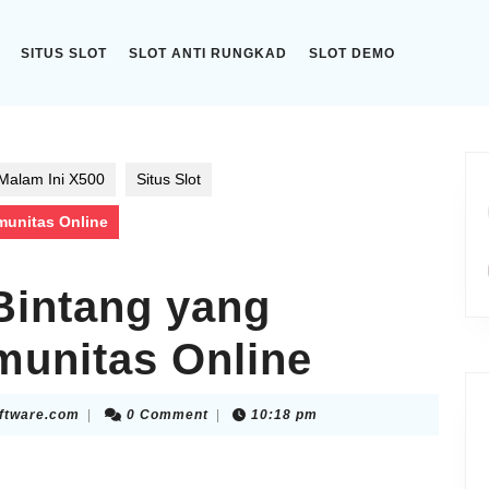
SITUS SLOT
SLOT ANTI RUNGKAD
SLOT DEMO
 Malam Ini X500
Situs Slot
munitas Online
Bintang yang
munitas Online
admin@bestlinktrackingsoftware.com
ftware.com
|
0 Comment
|
10:18 pm