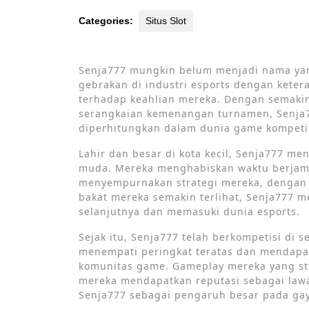
2026
Categories:
Situs Slot
Senja777 mungkin belum menjadi nama yan
gebrakan di industri esports dengan kete
terhadap keahlian mereka. Dengan semakin
serangkaian kemenangan turnamen, Senja7
diperhitungkan dalam dunia game kompetit
Lahir dan besar di kota kecil, Senja777 m
muda. Mereka menghabiskan waktu berjam
menyempurnakan strategi mereka, dengan c
bakat mereka semakin terlihat, Senja777
selanjutnya dan memasuki dunia esports.
Sejak itu, Senja777 telah berkompetisi di 
menempati peringkat teratas dan mendapa
komunitas game. Gameplay mereka yang str
mereka mendapatkan reputasi sebagai la
Senja777 sebagai pengaruh besar pada gay