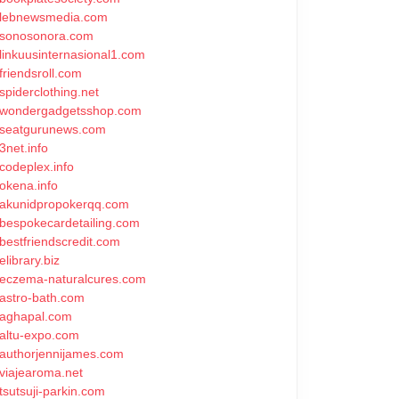
lebnewsmedia.com
sonosonora.com
linkuusinternasional1.com
friendsroll.com
spiderclothing.net
wondergadgetsshop.com
seatgurunews.com
3net.info
codeplex.info
okena.info
akunidpropokerqq.com
bespokecardetailing.com
bestfriendscredit.com
elibrary.biz
eczema-naturalcures.com
astro-bath.com
aghapal.com
altu-expo.com
authorjennijames.com
viajearoma.net
tsutsuji-parkin.com