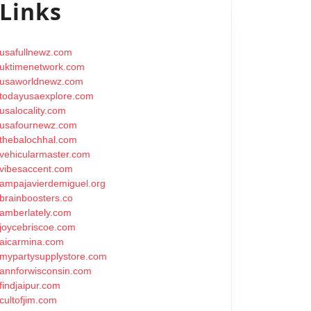
Links
ze:
usafullnewz.com
uktimenetwork.com
usaworldnewz.com
m
todayusaexplore.com
usalocality.com
k
usafournewz.com
thebalochhal.com
vehicularmaster.com
vibesaccent.com
ampajavierdemiguel.org
brainboosters.co
amberlately.com
joycebriscoe.com
aicarmina.com
mypartysupplystore.com
annforwisconsin.com
findjaipur.com
cultofjim.com