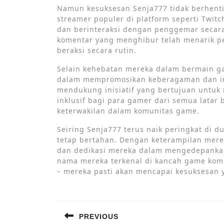
Namun kesuksesan Senja777 tidak berhenti 
streamer populer di platform seperti Twi
dan berinteraksi dengan penggemar secara
komentar yang menghibur telah menarik p
beraksi secara rutin.
Selain kehebatan mereka dalam bermain g
dalam mempromosikan keberagaman dan inkl
mendukung inisiatif yang bertujuan untuk
inklusif bagi para gamer dari semua latar
keterwakilan dalam komunitas game.
Seiring Senja777 terus naik peringkat di d
tetap bertahan. Dengan keterampilan mer
dan dedikasi mereka dalam mengedepanka
nama mereka terkenal di kancah game kompe
– mereka pasti akan mencapai kesuksesan 
Post
PREVIOUS