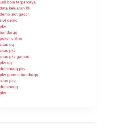
judi bola terpercaya
data keluaran hk
demo slot gacor
slot demo
pkv
bandarqq
poker online
situs qq
situs pkv
situs pkv games
pkv qq
dominoqq pkv
pkv games bandarqq
situs pkv
dominoqq
pkv
ka
itas