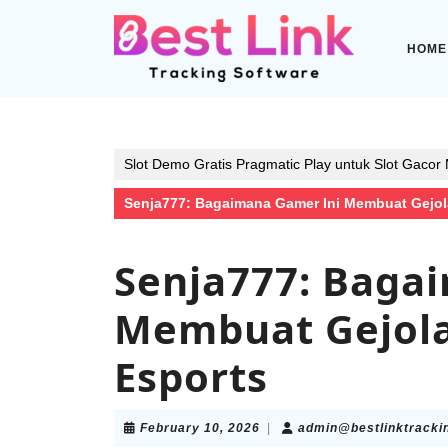
Skip
to
HOME
content
Skip
to
content
Slot Demo Gratis Pragmatic Play untuk Slot Gacor
Senja777: Bagaimana Gamer Ini Membuat Gejola
Senja777: Baga
Membuat Gejolak
Esports
February
February 10, 2026
|
admin@bestlinktracki
10,