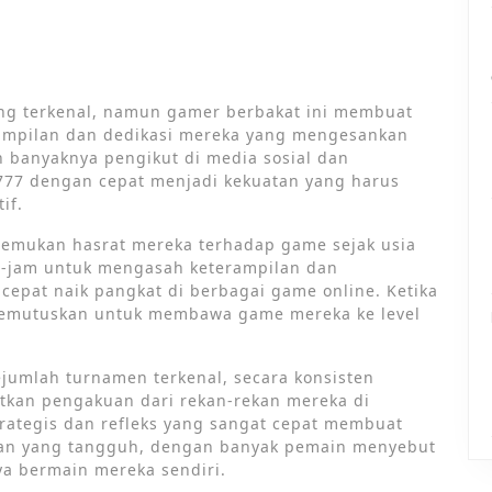
g terkenal, namun gamer berbakat ini membuat
rampilan dan dedikasi mereka yang mengesankan
 banyaknya pengikut di media sosial dan
77 dengan cepat menjadi kekuatan yang harus
if.
enemukan hasrat mereka terhadap game sejak usia
-jam untuk mengasah keterampilan dan
epat naik pangkat di berbagai game online. Ketika
 memutuskan untuk membawa game mereka ke level
sejumlah turnamen terkenal, secara konsisten
tkan pengakuan dari rekan-rekan mereka di
ategis dan refleks yang sangat cepat membuat
wan yang tangguh, dengan banyak pemain menyebut
a bermain mereka sendiri.