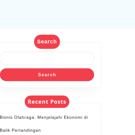
Search
Search
Recent Posts
Bisnis Olahraga: Menjelajahi Ekonomi di
Balik Pertandingan