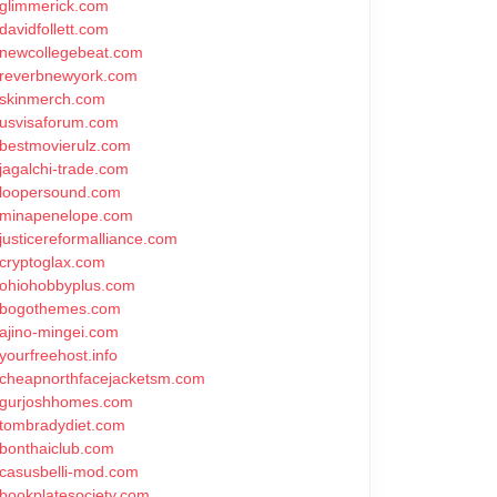
glimmerick.com
davidfollett.com
newcollegebeat.com
reverbnewyork.com
skinmerch.com
usvisaforum.com
bestmovierulz.com
jagalchi-trade.com
loopersound.com
minapenelope.com
justicereformalliance.com
cryptoglax.com
ohiohobbyplus.com
bogothemes.com
ajino-mingei.com
yourfreehost.info
cheapnorthfacejacketsm.com
gurjoshhomes.com
tombradydiet.com
bonthaiclub.com
casusbelli-mod.com
bookplatesociety.com