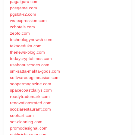
pagalguru.com
pcegame.com
pgslot-r2.com
ws-expression.com
zchotels.com
zepfo.com
technologynews5.com
teknoeduka.com
thenews-blog.com
todaycryptotimes.com
usabonuscodes.com
sm-satta-makta-gods.com
softwaredegimnasios.com
soopermagazine.com
spacecoastdailys.com
readytrademark.com
renovationsrated.com
scoziarestaurant.com
seohart.com
set-cleaning.com
promodesignai.com
publicistspaper.com