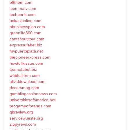
offthem.com
ibommatv.com
techporfit.com
bekasionline.com
nbusinessplan.com
greenlife360.com
cantshoutitout.com
expressufabet.biz
mypuertoplata.net
thepioneerxpress.com
howtofixissue.com
teamufabet.biz
webfullform.com
allviddownload.com
decorsmag.com
gamblingcasinonews.com
universitiesofamerica.net
progameofbrands.com
qbreview.org
servicewueste.org
zippyrevs.com