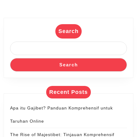
Search
Search
Recent Posts
Apa itu Gajibet? Panduan Komprehensif untuk
Taruhan Online
The Rise of Majestibet: Tinjauan Komprehensif