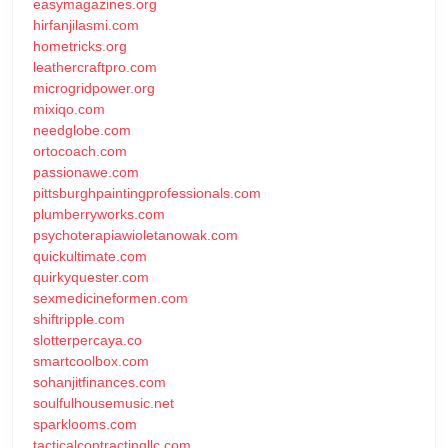
easymagazines.org
hirfanjilasmi.com
hometricks.org
leathercraftpro.com
microgridpower.org
mixiqo.com
needglobe.com
ortocoach.com
passionawe.com
pittsburghpaintingprofessionals.com
plumberryworks.com
psychoterapiawioletanowak.com
quickultimate.com
quirkyquester.com
sexmedicineformen.com
shiftripple.com
slotterpercaya.co
smartcoolbox.com
sohanjitfinances.com
soulfulhousemusic.net
sparklooms.com
tacticalcontractingllc.com