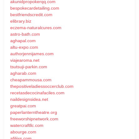
akunidpropokerqq.com
bespokecardetailing.com
bestfriendscredit.com
elibrary.biz
eczema-naturalcures.com
astro-bath.com
aghapal.com
altu-expo.com
authorjennijames.com
viajearoma.net
tsutsuji-parkin.com
agharab.com
cheapammousa.com
thepositiveladiessoccerclub.com
recetasdecocinafaciles.com
naildesignsidea.net
greatpai.com
paperlanterntheatre.org
freeworshipnetwork.com
watercraftllc.com
abourge.com
afiliixs.com