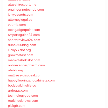
atasehirescortu.net
engineeringtechub.com
jerryescorts.com
attorneylegal.co
voomb.com
techgadgetpoint.com
tvsportsguide24.com
sportsreviews24.com
dubai360blog.com
lucky77slot.org
growmefast.com
mahkotahokislot.com
onlinecancerpharm.com
ufalek.org
mattress-disposal.com
happyflooringandcabinets.com
bodybuildinglife.co
qrdoggy.com
technologygud.com
realshocknews.com
pickgb.com