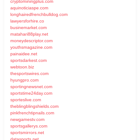
cryptominingplus.com
aquinoticiaspe.com
longhairedfrenchbulldog.com
lawyersforhire.co
businemarket.com
matahari88play.net
moneydescriptor.com
youthsmagazine.com
painaidee.net
sportsdarkest.com
webtoon.biz
thesportswires.com
hyungpro.com
sportingnewsnet.com
sportstime24day.com
sporteslive.com
theblingblingshields.com
pinkfrenchtipnails.com
newgamestv.com
sportsgallerys.com
sportsmirrors.net
datasports.net