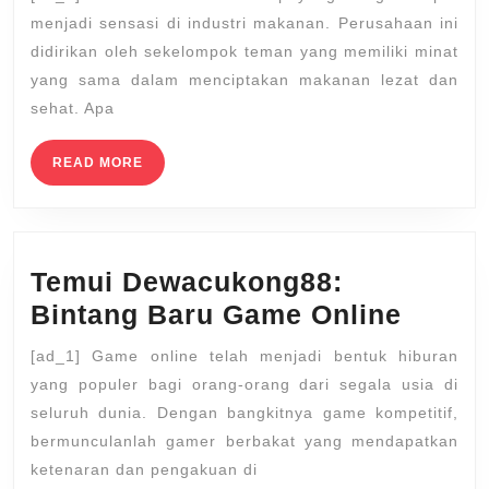
hingga
menjadi sensasi di industri makanan. Perusahaan ini
Sensasi:
didirikan oleh sekelompok teman yang memiliki minat
Perjalanan
yang sama dalam menciptakan makanan lezat dan
sehat. Apa
Pasti123
READ
READ MORE
MORE
Temui Dewacukong88:
Temui
Bintang Baru Game Online
Dewac
[ad_1] Game online telah menjadi bentuk hiburan
Binta
yang populer bagi orang-orang dari segala usia di
Baru
seluruh dunia. Dengan bangkitnya game kompetitif,
Game
bermunculanlah gamer berbakat yang mendapatkan
ketenaran dan pengakuan di
Onlin