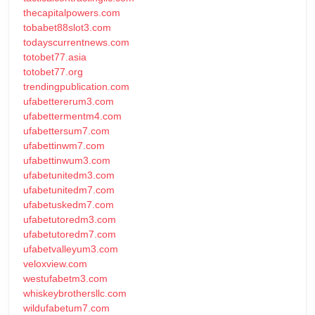
thecapitalpowers.com
tobabet88slot3.com
todayscurrentnews.com
totobet77.asia
totobet77.org
trendingpublication.com
ufabettererum3.com
ufabettermentm4.com
ufabettersum7.com
ufabettinwm7.com
ufabettinwum3.com
ufabetunitedm3.com
ufabetunitedm7.com
ufabetuskedm7.com
ufabetutoredm3.com
ufabetutoredm7.com
ufabetvalleyum3.com
veloxview.com
westufabetm3.com
whiskeybrothersllc.com
wildufabetum7.com