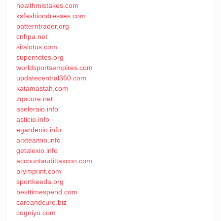
healthmistakes.com
ksfashiondresses.com
patterntrader.org
cnhpa.net
sitalotus.com
supernotes.org
worldsportsempires.com
updatecentral360.com
katamastah.com
zqscore.net
aseleraio.info
asticio.info
egardenio.info
arxteamio.info
getalexio.info
accountaudittaxcon.com
prymprint.com
sportkeeda.org
besttimespend.com
careandcure.biz
cogniyo.com