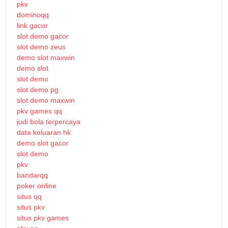
pkv
dominoqq
link gacor
slot demo gacor
slot demo zeus
demo slot maxwin
demo slot
slot demo
slot demo pg
slot demo maxwin
pkv games qq
judi bola terpercaya
data keluaran hk
demo slot gacor
slot demo
pkv
bandarqq
poker online
situs qq
situs pkv
situs pkv games