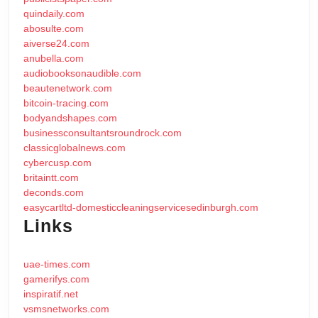
quindaily.com
abosulte.com
aiverse24.com
anubella.com
audiobooksonaudible.com
beautenetwork.com
bitcoin-tracing.com
bodyandshapes.com
businessconsultantsroundrock.com
classicglobalnews.com
cybercusp.com
britaintt.com
deconds.com
easycartltd-domesticcleaningservicesedinburgh.com
Links
uae-times.com
gamerifys.com
inspiratif.net
vsmsnetworks.com