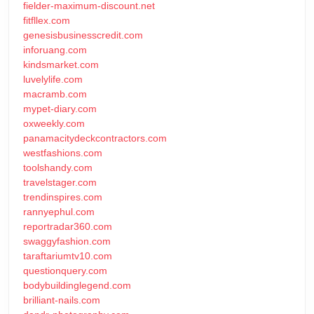
fielder-maximum-discount.net
fitfllex.com
genesisbusinesscredit.com
inforuang.com
kindsmarket.com
luvelylife.com
macramb.com
mypet-diary.com
oxweekly.com
panamacitydeckcontractors.com
westfashions.com
toolshandy.com
travelstager.com
trendinspires.com
rannyephul.com
reportradar360.com
swaggyfashion.com
taraftariumtv10.com
questionquery.com
bodybuildinglegend.com
brilliant-nails.com