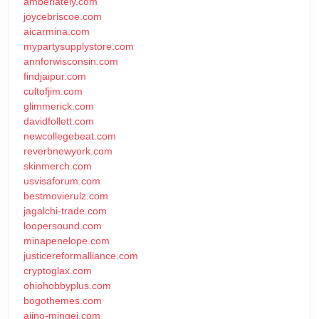
amberlately.com
joycebriscoe.com
aicarmina.com
mypartysupplystore.com
annforwisconsin.com
findjaipur.com
cultofjim.com
glimmerick.com
davidfollett.com
newcollegebeat.com
reverbnewyork.com
skinmerch.com
usvisaforum.com
bestmovierulz.com
jagalchi-trade.com
loopersound.com
minapenelope.com
justicereformalliance.com
cryptoglax.com
ohiohobbyplus.com
bogothemes.com
ajino-mingei.com