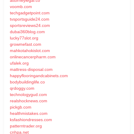
attorneylegal.co
voomb.com
techgadgetpoint.com
tvsportsguide24.com
sportsreviews24.com
dubai360blog.com
lucky77slot.org
growmefast.com
mahkotahokislot.com
onlinecancerpharm.com
ufalek.org
mattress-disposal.com
happyflooringandcabinets.com
bodybuildinglife.co
qrdoggy.com
technologygud.com
realshocknews.com
pickgb.com
healthmistakes.com
ksfashiondresses.com
patterntrader.org
cnhpa.net