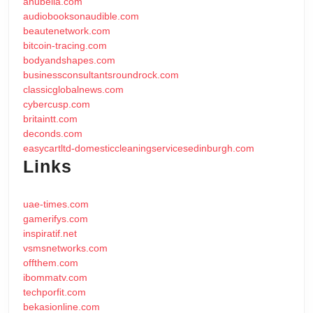
anubella.com
audiobooksonaudible.com
beautenetwork.com
bitcoin-tracing.com
bodyandshapes.com
businessconsultantsroundrock.com
classicglobalnews.com
cybercusp.com
britaintt.com
deconds.com
easycartltd-domesticcleaningservicesedinburgh.com
Links
uae-times.com
gamerifys.com
inspiratif.net
vsmsnetworks.com
offthem.com
ibommatv.com
techporfit.com
bekasionline.com