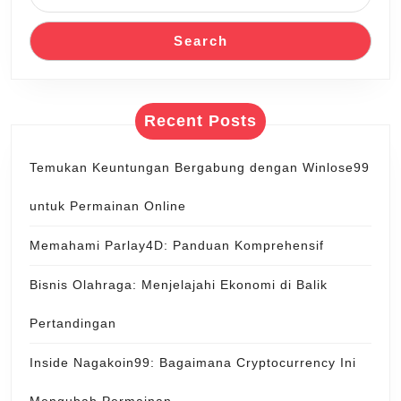
Search
Recent Posts
Temukan Keuntungan Bergabung dengan Winlose99
untuk Permainan Online
Memahami Parlay4D: Panduan Komprehensif
Bisnis Olahraga: Menjelajahi Ekonomi di Balik
Pertandingan
Inside Nagakoin99: Bagaimana Cryptocurrency Ini