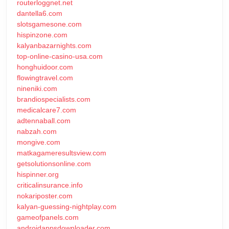
routerloggnet.net
dantella6.com
slotsgamesone.com
hispinzone.com
kalyanbazarnights.com
top-online-casino-usa.com
honghuidoor.com
flowingtravel.com
nineniki.com
brandiospecialists.com
medicalcare7.com
adtennaball.com
nabzah.com
mongive.com
matkagameresultsview.com
getsolutionsonline.com
hispinner.org
criticalinsurance.info
nokariposter.com
kalyan-guessing-nightplay.com
gameofpanels.com
androidappsdownloader.com