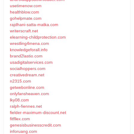
usetimenow.com
healthblow.com
gohelpmate.com
rajdhani-satta-matka.com
writerscraft.net
elearning-childprotection.com
wrestling4mena.com
knowledgeforall.info
brand2lastio.com
usadigitalservices.com
socialhoppers.com
creativedream.net
n2315.com
getwebonline.com
onlyfansheaven.com
lky08.com
ralph-fiennes.net
fielder-maximum-discount.net
fitfllex.com
genesisbusinesscredit.com
inforuang.com