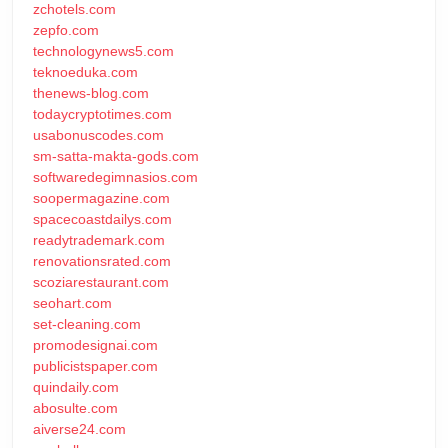
zchotels.com
zepfo.com
technologynews5.com
teknoeduka.com
thenews-blog.com
todaycryptotimes.com
usabonuscodes.com
sm-satta-makta-gods.com
softwaredegimnasios.com
soopermagazine.com
spacecoastdailys.com
readytrademark.com
renovationsrated.com
scoziarestaurant.com
seohart.com
set-cleaning.com
promodesignai.com
publicistspaper.com
quindaily.com
abosulte.com
aiverse24.com