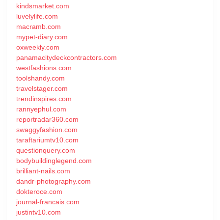
kindsmarket.com
luvelylife.com
macramb.com
mypet-diary.com
oxweekly.com
panamacitydeckcontractors.com
westfashions.com
toolshandy.com
travelstager.com
trendinspires.com
rannyephul.com
reportradar360.com
swaggyfashion.com
taraftariumtv10.com
questionquery.com
bodybuildinglegend.com
brilliant-nails.com
dandr-photography.com
dokteroce.com
journal-francais.com
justintv10.com