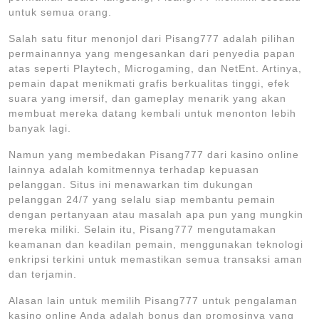
untuk semua orang.
Salah satu fitur menonjol dari Pisang777 adalah pilihan
permainannya yang mengesankan dari penyedia papan
atas seperti Playtech, Microgaming, dan NetEnt. Artinya,
pemain dapat menikmati grafis berkualitas tinggi, efek
suara yang imersif, dan gameplay menarik yang akan
membuat mereka datang kembali untuk menonton lebih
banyak lagi.
Namun yang membedakan Pisang777 dari kasino online
lainnya adalah komitmennya terhadap kepuasan
pelanggan. Situs ini menawarkan tim dukungan
pelanggan 24/7 yang selalu siap membantu pemain
dengan pertanyaan atau masalah apa pun yang mungkin
mereka miliki. Selain itu, Pisang777 mengutamakan
keamanan dan keadilan pemain, menggunakan teknologi
enkripsi terkini untuk memastikan semua transaksi aman
dan terjamin.
Alasan lain untuk memilih Pisang777 untuk pengalaman
kasino online Anda adalah bonus dan promosinya yang