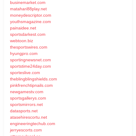
businemarket.com
matahari88play.net
moneydescriptor.com
youthsmagazine.com
painaidee.net
sportsdarkest.com
webtoon.biz
thesportswires.com
hyungpro.com
sportingnewsnet.com
sportstime24day.com
sporteslive.com
theblingblingshields.com
pinkfrenchtipnails.com
newgamestv.com
sportsgallerys.com
sportsmirrors.net
datasports.net
atasehirescortu.net
engineeringtechub.com
jerryescorts.com