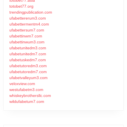
totobet77.asia
totobet77.org
trendingpublication.com
ufabettererum3.com
ufabettermentm4.com
ufabettersum7.com
ufabettinwm7.com
ufabettinwum3.com
ufabetunitedm3.com
ufabetunitedm7.com
ufabetuskedm7.com
ufabetutoredm3.com
ufabetutoredm7.com
ufabetvalleyum3.com
veloxview.com
westufabetm3.com
whiskeybrothersllc.com
wildufabetum7.com