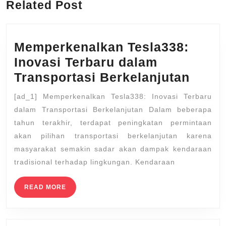
Related Post
Memperkenalkan Tesla338:
Inovasi Terbaru dalam
Memp
Transportasi Berkelanjutan
Tesla
[ad_1] Memperkenalkan Tesla338: Inovasi Terbaru
Inova
dalam Transportasi Berkelanjutan Dalam beberapa
Terba
tahun terakhir, terdapat peningkatan permintaan
dala
akan pilihan transportasi berkelanjutan karena
masyarakat semakin sadar akan dampak kendaraan
Trans
tradisional terhadap lingkungan. Kendaraan
Berke
READ
READ MORE
MORE