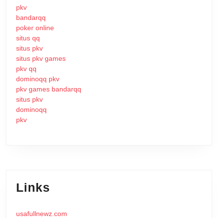
pkv
bandarqq
poker online
situs qq
situs pkv
situs pkv games
pkv qq
dominoqq pkv
pkv games bandarqq
situs pkv
dominoqq
pkv
Links
usafullnewz.com