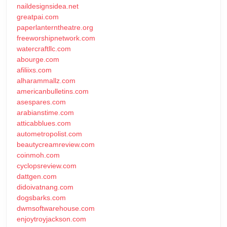
naildesignsidea.net
greatpai.com
paperlanterntheatre.org
freeworshipnetwork.com
watercraftllc.com
abourge.com
afiliixs.com
alharammallz.com
americanbulletins.com
asespares.com
arabianstime.com
atticabblues.com
autometropolist.com
beautycreamreview.com
coinmoh.com
cyclopsreview.com
dattgen.com
didoivatnang.com
dogsbarks.com
dwmsoftwarehouse.com
enjoytroyjackson.com