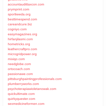
accountaudittaxcon.com
prymprint.com
sportkeeda.org
besttimespend.com
careandcure.biz
cogniyo.com
easymagazines.org
hirfanjilasmi.com
hometricks.org
leathercraftpro.com
microgridpower.org
mixiqo.com
needglobe.com
ortocoach.com
passionawe.com
pittsburghpaintingprofessionals.com
plumberryworks.com
psychoterapiawioletanowak.com
quickultimate.com
quirkyquester.com
sexmedicineformen.com