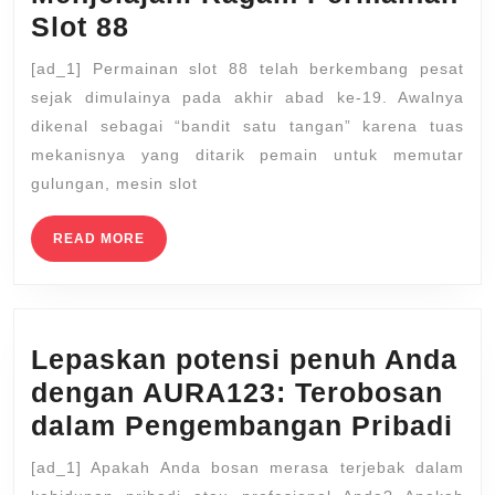
Dari
Slot 88
Klasik
[ad_1] Permainan slot 88 telah berkembang pesat
hingga
sejak dimulainya pada akhir abad ke-19. Awalnya
Modern:
dikenal sebagai “bandit satu tangan” karena tuas
Menjelajahi
mekanisnya yang ditarik pemain untuk memutar
gulungan, mesin slot
Ragam
Permainan
READ
READ MORE
Slot
MORE
88
Lepaskan potensi penuh Anda
dengan AURA123: Terobosan
Le
dalam Pengembangan Pribadi
po
[ad_1] Apakah Anda bosan merasa terjebak dalam
pe