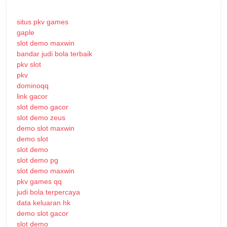
situs pkv games
gaple
slot demo maxwin
bandar judi bola terbaik
pkv slot
pkv
dominoqq
link gacor
slot demo gacor
slot demo zeus
demo slot maxwin
demo slot
slot demo
slot demo pg
slot demo maxwin
pkv games qq
judi bola terpercaya
data keluaran hk
demo slot gacor
slot demo