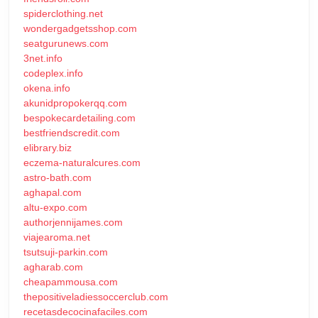
spiderclothing.net
wondergadgetsshop.com
seatgurunews.com
3net.info
codeplex.info
okena.info
akunidpropokerqq.com
bespokecardetailing.com
bestfriendscredit.com
elibrary.biz
eczema-naturalcures.com
astro-bath.com
aghapal.com
altu-expo.com
authorjennijames.com
viajearoma.net
tsutsuji-parkin.com
agharab.com
cheapammousa.com
thepositiveladiessoccerclub.com
recetasdecocinafaciles.com