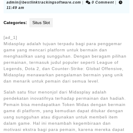
23,
admin@bestlinktrackings
admin@bestlinktrackingsoftware.com
|
0 Comment
|
2025
11:49 am
Categories:
Situs Slot
[ad_1]
Midasplay adalah tujuan terpadu bagi para penggemar
game yang mencari platform untuk bermain dan
menghasilkan uang sungguhan. Dengan beragam pilihan
permainan, termasuk judul populer seperti League of
Legends, Dota 2, dan Counter-Strike: Global Offensive,
Midasplay menawarkan pengalaman bermain yang unik
dan menarik untuk pemain dari semua level.
Salah satu fitur menonjol dari Midasplay adalah
pendekatan inovatifnya terhadap permainan dan hadiah.
Pemain bisa mendapatkan Token Midas dengan bermain
game di platform, yang kemudian dapat ditukar dengan
uang sungguhan atau digunakan untuk membeli item
dalam game. Hal ini menambah kegembiraan dan
motivasi ekstra bagi para pemain, karena mereka dapat