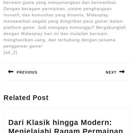
bermain game yang menyenangkan dan bermanfaat.
Dengan beragam permainan, sistem penghargaan
inovatif, dan komunitas yang dinamis, Midasplay
menawarkan segala yang diinginkan para gamer dalam
platform game. Jadi mengapa menunggu? Bergabunglah
dengan Midasplay hari ini dan mulailah bermain,
menghasilkan uang, dan terhubung dengan sesama
penggemar game!
[ad_2]
Post
navigation
PREVIOUS
NEXT
Previous
Next
post:
post:
Related Post
Dari Klasik hingga Modern:
Menjelajahi Ragam Permainan