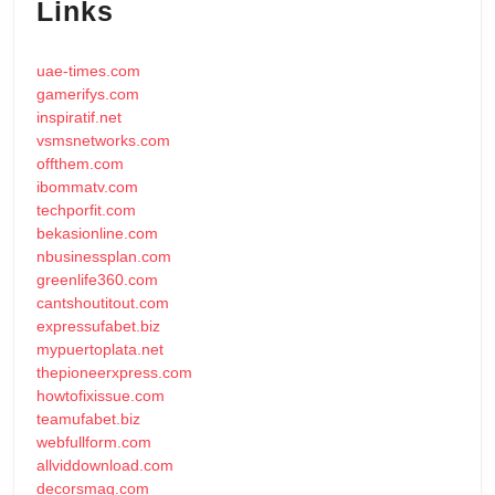
Links
uae-times.com
gamerifys.com
inspiratif.net
vsmsnetworks.com
offthem.com
ibommatv.com
techporfit.com
bekasionline.com
nbusinessplan.com
greenlife360.com
cantshoutitout.com
expressufabet.biz
mypuertoplata.net
thepioneerxpress.com
howtofixissue.com
teamufabet.biz
webfullform.com
allviddownload.com
decorsmag.com