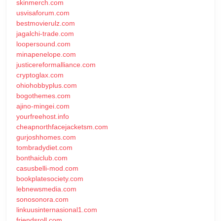
skinmerch.com
usvisaforum.com
bestmovierulz.com
jagalchi-trade.com
loopersound.com
minapenelope.com
justicereformalliance.com
cryptoglax.com
ohiohobbyplus.com
bogothemes.com
ajino-mingei.com
yourfreehost.info
cheapnorthfacejacketsm.com
gurjoshhomes.com
tombradydiet.com
bonthaiclub.com
casusbelli-mod.com
bookplatesociety.com
lebnewsmedia.com
sonosonora.com
linkuusinternasional1.com
friendsroll.com