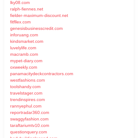
lky08.com
ralph-fiennes.net
fielder-maximum-discount.net
fitfllex.com
genesisbusinesscredit.com
inforuang.com
kindsmarket.com
luvelylife.com
macramb.com
mypet-diary.com
oxweekly.com
panamacitydeckcontractors.com
westfashions.com
toolshandy.com
travelstager.com
trendinspires.com
rannyephul.com
reportradar360.com
swaggyfashion.com
taraftariumtv10.com
questionquery.com