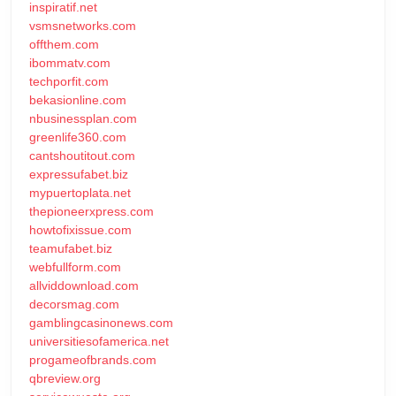
inspiratif.net
vsmsnetworks.com
offthem.com
ibommatv.com
techporfit.com
bekasionline.com
nbusinessplan.com
greenlife360.com
cantshoutitout.com
expressufabet.biz
mypuertoplata.net
thepioneerxpress.com
howtofixissue.com
teamufabet.biz
webfullform.com
allviddownload.com
decorsmag.com
gamblingcasinonews.com
universitiesofamerica.net
progameofbrands.com
qbreview.org