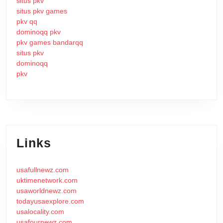
situs pkv
situs pkv games
pkv qq
dominoqq pkv
pkv games bandarqq
situs pkv
dominoqq
pkv
Links
usafullnewz.com
uktimenetwork.com
usaworldnewz.com
todayusaexplore.com
usalocality.com
usafournewz.com