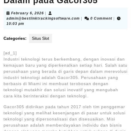
Dalam pada Gacor305
February
February 6, 2026
|
6,
admin@bestlinktrackings
admin@bestlinktrackingsoftware.com
|
0 Comment
|
2026
10:03 pm
Categories:
Situs Slot
[ad_1]
Industri teknologi terus berkembang, dengan inovasi dan
kemajuan baru yang diperkenalkan setiap hari. Salah satu
perusahaan yang berada di garis depan dalam merevolusi
industri teknologi adalah Gacor305. Perusahaan yang
berbasis di Miami ini membuat terobosan dengan
teknologi mutakhir dan solusi inovatif yang mengubah
cara kita berinteraksi dengan teknologi.
Gacor305 didirikan pada tahun 2017 oleh tim penggemar
teknologi yang melihat kesenjangan di pasar untuk solusi
teknologi yang dipersonalisasi dan disesuaikan. Misi
perusahaan adalah memberdayakan individu dan bisnis