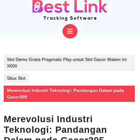
Skip
to
content
Skip
Open
to
content
Button
Slot Demo Gratis Pragmatic Play untuk Slot Gacor Malam Ini
X500
Situs Slot
Merevolusi Industri Teknologi: Pandangan Dalam pada
Gacor305
Merevolusi Industri
Teknologi: Pandangan