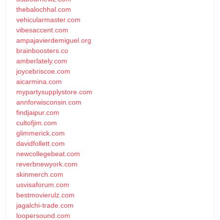
thebalochhal.com
vehicularmaster.com
vibesaccent.com
ampajavierdemiguel.org
brainboosters.co
amberlately.com
joycebriscoe.com
aicarmina.com
mypartysupplystore.com
annforwisconsin.com
findjaipur.com
cultofjim.com
glimmerick.com
davidfollett.com
newcollegebeat.com
reverbnewyork.com
skinmerch.com
usvisaforum.com
bestmovierulz.com
jagalchi-trade.com
loopersound.com