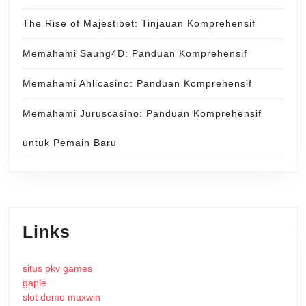
The Rise of Majestibet: Tinjauan Komprehensif
Memahami Saung4D: Panduan Komprehensif
Memahami Ahlicasino: Panduan Komprehensif
Memahami Juruscasino: Panduan Komprehensif
untuk Pemain Baru
Links
situs pkv games
gaple
slot demo maxwin