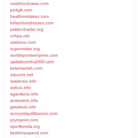
realshocknews.com
pickgb.com
healthmistakes.com
ksfashiondresses.com
patterntrader.org
cnhpa.net
sitalotus.com
supernotes.org
worldsportsempires.com
updatecentral360.com
katamastah.com
zqscore.net
aseleraio.info
asticio.info
egardenio.info
arxteamio.info
getalexio.info
accountaudittaxcon.com
prymprint.com
sportkeeda.org
besttimespend.com