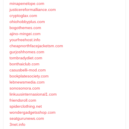
minapenelope.com
justicereformalliance.com
cryptoglax.com
ohiohobbyplus.com
bogothemes.com
ajino-mingei.com
yourfreehost.info
cheapnorthfacejacketsm.com
gurjoshhomes.com
tombradydiet.com
bonthaiclub.com
casusbelli-mod.com
bookplatesociety.com
lebnewsmedia.com
sonosonora.com
linkuusinternasional1.com
friendsroll.com
spiderclothing.net
wondergadgetsshop.com
seatgurunews.com
3net.info