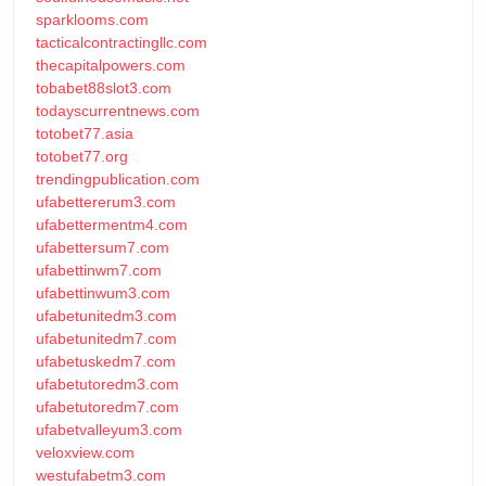
sparklooms.com
tacticalcontractingllc.com
thecapitalpowers.com
tobabet88slot3.com
todayscurrentnews.com
totobet77.asia
totobet77.org
trendingpublication.com
ufabettererum3.com
ufabettermentm4.com
ufabettersum7.com
ufabettinwm7.com
ufabettinwum3.com
ufabetunitedm3.com
ufabetunitedm7.com
ufabetuskedm7.com
ufabetutoredm3.com
ufabetutoredm7.com
ufabetvalleyum3.com
veloxview.com
westufabetm3.com