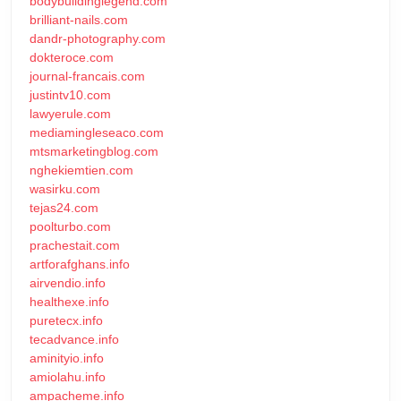
bodybuildinglegend.com
brilliant-nails.com
dandr-photography.com
dokteroce.com
journal-francais.com
justintv10.com
lawyerule.com
mediamingleseaco.com
mtsmarketingblog.com
nghekiemtien.com
wasirku.com
tejas24.com
poolturbo.com
prachestait.com
artforafghans.info
airvendio.info
healthexe.info
puretecx.info
tecadvance.info
aminityio.info
amiolahu.info
ampacheme.info