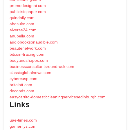
promodesignai.com
publicistspaper.com
quindaily.com
abosulte.com
aiverse24.com
anubella.com
audiobooksonaudible.com
beautenetwork.com
bitcoin-tracing.com
bodyandshapes.com
businessconsultantsroundrock.com
classicglobalnews.com
cybercusp.com
britaintt.com
deconds.com
easycartltd-domesticcleaningservicesedinburgh.com
Links
uae-times.com
gamerifys.com