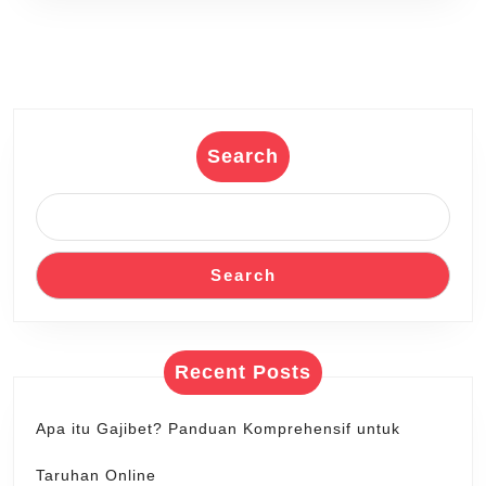
Musi
Search
Search
Recent Posts
Apa itu Gajibet? Panduan Komprehensif untuk
Taruhan Online