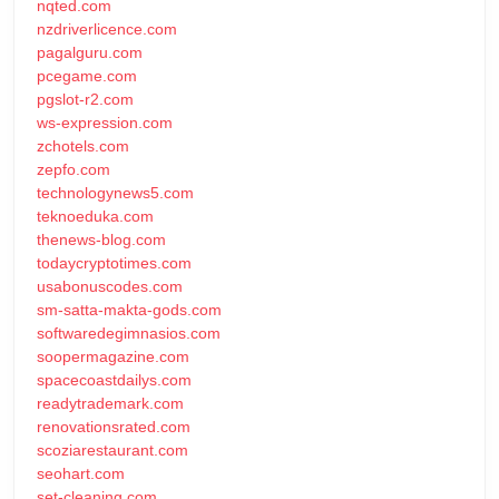
nqted.com
nzdriverlicence.com
pagalguru.com
pcegame.com
pgslot-r2.com
ws-expression.com
zchotels.com
zepfo.com
technologynews5.com
teknoeduka.com
thenews-blog.com
todaycryptotimes.com
usabonuscodes.com
sm-satta-makta-gods.com
softwaredegimnasios.com
soopermagazine.com
spacecoastdailys.com
readytrademark.com
renovationsrated.com
scoziarestaurant.com
seohart.com
set-cleaning.com