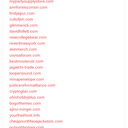
mypartysupplystore.com
annforwisconsin.com
findjaipur.com
cultofjim.com
glimmerick.com
davidfollett.com
newcollegebeat.com
reverbnewyork.com
skinmerch.com
usvisaforum.com
bestmovierulz.com
jagalchi-trade.com
loopersound.com
minapenelope.com
justicereformalliance.com
cryptoglax.com
ohiohobbyplus.com
bogothemes.com
ajino-mingei.com
yourfreehost.info
cheapnorthfacejacketsm.com
gurjoshhomes.com