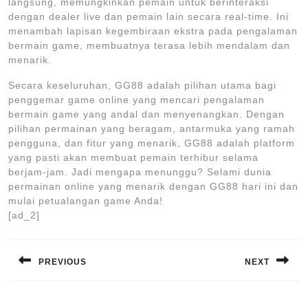
langsung, memungkinkan pemain untuk berinteraksi
dengan dealer live dan pemain lain secara real-time. Ini
menambah lapisan kegembiraan ekstra pada pengalaman
bermain game, membuatnya terasa lebih mendalam dan
menarik.
Secara keseluruhan, GG88 adalah pilihan utama bagi
penggemar game online yang mencari pengalaman
bermain game yang andal dan menyenangkan. Dengan
pilihan permainan yang beragam, antarmuka yang ramah
pengguna, dan fitur yang menarik, GG88 adalah platform
yang pasti akan membuat pemain terhibur selama
berjam-jam. Jadi mengapa menunggu? Selami dunia
permainan online yang menarik dengan GG88 hari ini dan
mulai petualangan game Anda!
[ad_2]
Post
navigation
PREVIOUS
NEXT
Previous
Next