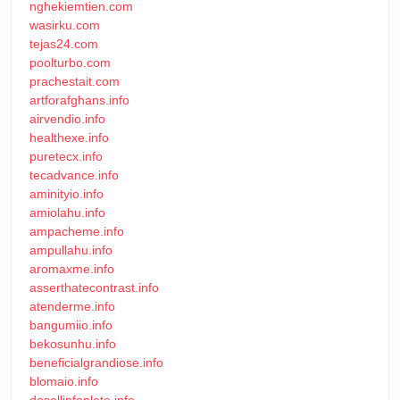
nghekiemtien.com
wasirku.com
tejas24.com
poolturbo.com
prachestait.com
artforafghans.info
airvendio.info
healthexe.info
puretecx.info
tecadvance.info
aminityio.info
amiolahu.info
ampacheme.info
ampullahu.info
aromaxme.info
asserthatecontrast.info
atenderme.info
bangumiio.info
bekosunhu.info
beneficialgrandiose.info
blomaio.info