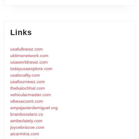
Links
usafullnewz.com
uktimenetwork.com
usaworldnewz.com
todayusaexplore.com
usalocality.com
usafournewz.com
thebalochhal.com
vehicularmaster.com
vibesaccent.com
ampajavierdemiguel.org
brainboosters.co
amberlately.com
joycebriscoe.com
aicarmina.com