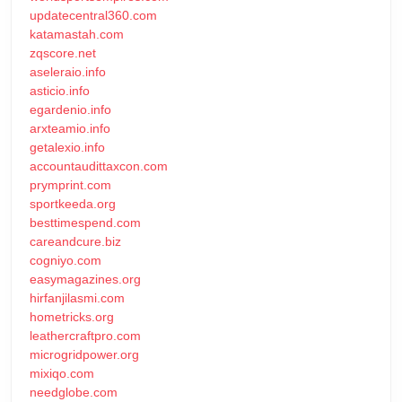
updatecentral360.com
katamastah.com
zqscore.net
aseleraio.info
asticio.info
egardenio.info
arxteamio.info
getalexio.info
accountaudittaxcon.com
prymprint.com
sportkeeda.org
besttimespend.com
careandcure.biz
cogniyo.com
easymagazines.org
hirfanjilasmi.com
hometricks.org
leathercraftpro.com
microgridpower.org
mixiqo.com
needglobe.com