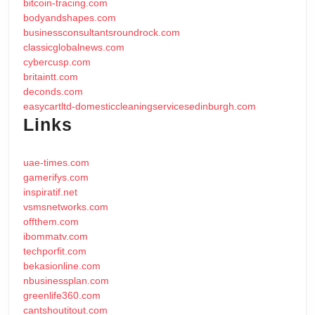
bitcoin-tracing.com
bodyandshapes.com
businessconsultantsroundrock.com
classicglobalnews.com
cybercusp.com
britaintt.com
deconds.com
easycartltd-domesticcleaningservicesedinburgh.com
Links
uae-times.com
gamerifys.com
inspiratif.net
vsmsnetworks.com
offthem.com
ibommatv.com
techporfit.com
bekasionline.com
nbusinessplan.com
greenlife360.com
cantshoutitout.com