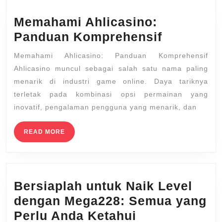
Kota
Memahami Ahlicasino:
Memaham
Panduan Komprehensif
Ahlicasin
Memahami Ahlicasino: Panduan Komprehensif
Panduan
Ahlicasino muncul sebagai salah satu nama paling
Komprehe
menarik di industri game online. Daya tariknya
terletak pada kombinasi opsi permainan yang
inovatif, pengalaman pengguna yang menarik, dan
READ
READ MORE
MORE
Bersiaplah untuk Naik Level
dengan Mega228: Semua yang
Bersiaplah
Perlu Anda Ketahui