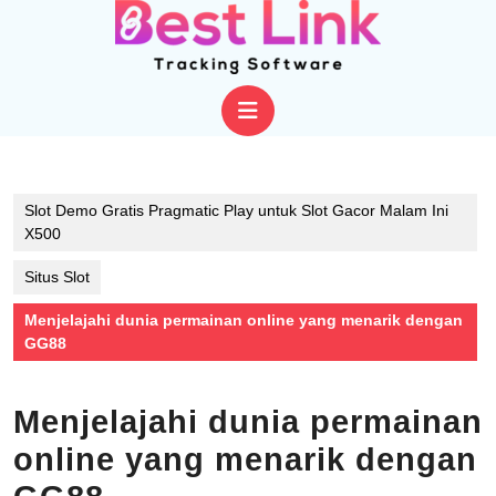
Skip
to
content
Skip
Open
to
content
Button
Slot Demo Gratis Pragmatic Play untuk Slot Gacor Malam Ini
X500
Situs Slot
Menjelajahi dunia permainan online yang menarik dengan
GG88
Menjelajahi dunia permainan
online yang menarik dengan