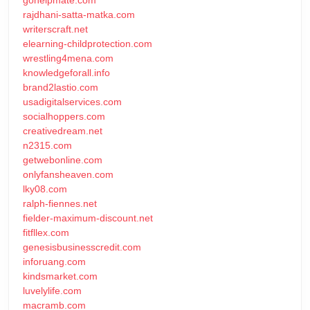
gohelpmate.com
rajdhani-satta-matka.com
writerscraft.net
elearning-childprotection.com
wrestling4mena.com
knowledgeforall.info
brand2lastio.com
usadigitalservices.com
socialhoppers.com
creativedream.net
n2315.com
getwebonline.com
onlyfansheaven.com
lky08.com
ralph-fiennes.net
fielder-maximum-discount.net
fitfllex.com
genesisbusinesscredit.com
inforuang.com
kindsmarket.com
luvelylife.com
macramb.com