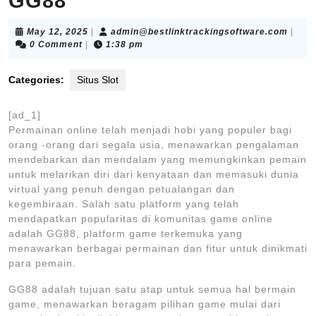
GG88
May
admin
May 12, 2025
|
admin@bestlinktrackingsoftware.com
|
12,
0 Comment
|
1:38 pm
2025
Categories:
Situs Slot
[ad_1]
Permainan online telah menjadi hobi yang populer bagi
orang -orang dari segala usia, menawarkan pengalaman
mendebarkan dan mendalam yang memungkinkan pemain
untuk melarikan diri dari kenyataan dan memasuki dunia
virtual yang penuh dengan petualangan dan
kegembiraan. Salah satu platform yang telah
mendapatkan popularitas di komunitas game online
adalah GG88, platform game terkemuka yang
menawarkan berbagai permainan dan fitur untuk dinikmati
para pemain.
GG88 adalah tujuan satu atap untuk semua hal bermain
game, menawarkan beragam pilihan game mulai dari