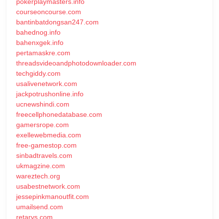
pokerplaymasters.info
courseoncourse.com
bantinbatdongsan247.com
bahednog.info
bahenxgek.info
pertamaskre.com
threadsvideoandphotodownloader.com
techgiddy.com
usalivenetwork.com
jackpotrushonline.info
ucnewshindi.com
freecellphonedatabase.com
gamersrope.com
exellewebmedia.com
free-gamestop.com
sinbadtravels.com
ukmagzine.com
wareztech.org
usabestnetwork.com
jessepinkmanoutfit.com
umailsend.com
retarys.com