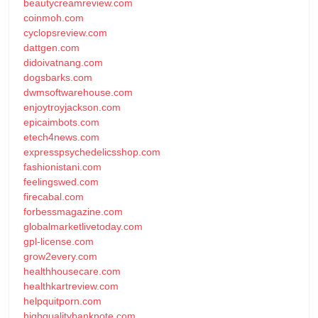
beautycreamreview.com
coinmoh.com
cyclopsreview.com
dattgen.com
didoivatnang.com
dogsbarks.com
dwmsoftwarehouse.com
enjoytroyjackson.com
epicaimbots.com
etech4news.com
expresspsychedelicsshop.com
fashionistani.com
feelingswed.com
firecabal.com
forbessmagazine.com
globalmarketlivetoday.com
gpl-license.com
grow2every.com
healthhousecare.com
healthkartreview.com
helpquitporn.com
highqualitybanknote.com