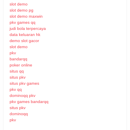
slot demo
slot demo pg
slot demo maxwin
pkv games qq
judi bola terpercaya
data keluaran hk
demo slot gacor
slot demo
pkv
bandarqq
poker online
situs qq
situs pkv
situs pkv games
pkv qq
dominoqq pkv
pkv games bandarqq
situs pkv
dominoqq
pkv