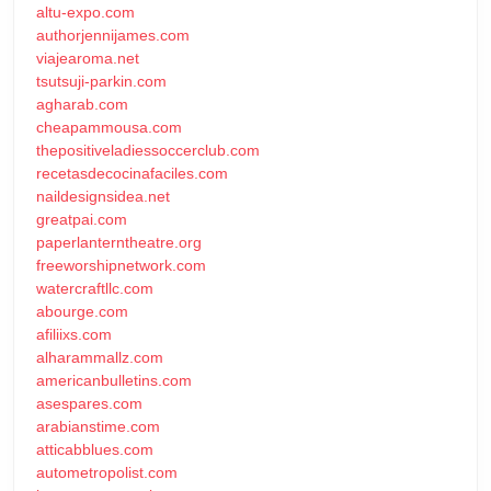
altu-expo.com
authorjennijames.com
viajearoma.net
tsutsuji-parkin.com
agharab.com
cheapammousa.com
thepositiveladiessoccerclub.com
recetasdecocinafaciles.com
naildesignsidea.net
greatpai.com
paperlanterntheatre.org
freeworshipnetwork.com
watercraftllc.com
abourge.com
afiliixs.com
alharammallz.com
americanbulletins.com
asespares.com
arabianstime.com
atticabblues.com
autometropolist.com