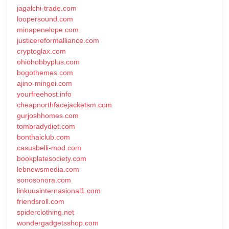
jagalchi-trade.com
loopersound.com
minapenelope.com
justicereformalliance.com
cryptoglax.com
ohiohobbyplus.com
bogothemes.com
ajino-mingei.com
yourfreehost.info
cheapnorthfacejacketsm.com
gurjoshhomes.com
tombradydiet.com
bonthaiclub.com
casusbelli-mod.com
bookplatesociety.com
lebnewsmedia.com
sonosonora.com
linkuusinternasional1.com
friendsroll.com
spiderclothing.net
wondergadgetsshop.com