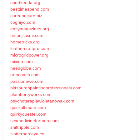
sportkeeda.org
besttimespend.com
careandcure.biz
cogniyo.com
easymagazines.org
hirfanjilasmi.com
hometricks.org
leathercraftpro.com
microgridpower.org
mixiqo.com
needglobe.com
ortocoach.com
passionawe.com
pittsburghpaintingprofessionals.com
plumberryworks.com
psychoterapiawioletanowak.com
quickultimate.com
quirkyquester.com
sexmedicineformen.com
shiftripple.com
slotterpercaya.co