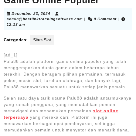
Game Online Populer
December
December 23, 2024
|
23,
admin@bestlinktrackings
admin@bestlinktrackingsoftware.com
|
0 Comment
|
2024
12:13 am
Categories:
Situs Slot
[ad_1]
Palu88 adalah platform game online populer yang telah
menggemparkan dunia game dalam beberapa tahun
terakhir. Dengan beragam pilihan permainan, termasuk
poker, mesin slot, taruhan olahraga, dan banyak lagi,
Palu88 menawarkan sesuatu untuk setiap jenis pemain.
Salah satu daya tarik utama Palu88 adalah antarmukanya
yang ramah pengguna, yang memudahkan pemain
menavigasi dan menemukan permainan
slot online
terpercaya
yang mereka cari. Platform ini juga
menawarkan berbagai opsi pembayaran, sehingga
memudahkan pemain untuk menyetor dan menarik dana.