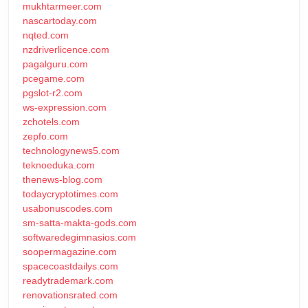
mukhtarmeer.com
nascartoday.com
nqted.com
nzdriverlicence.com
pagalguru.com
pcegame.com
pgslot-r2.com
ws-expression.com
zchotels.com
zepfo.com
technologynews5.com
teknoeduka.com
thenews-blog.com
todaycryptotimes.com
usabonuscodes.com
sm-satta-makta-gods.com
softwaredegimnasios.com
soopermagazine.com
spacecoastdailys.com
readytrademark.com
renovationsrated.com