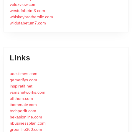
veloxview.com
westufabetm3.com
whiskeybrothersllc.com
wildufabetum7.com
Links
uae-times.com
gamerifys.com
inspiratif.net
vsmsnetworks.com
offthem.com
ibommatv.com
techporfit.com
bekasionline.com
nbusinessplan.com
greenlife360.com