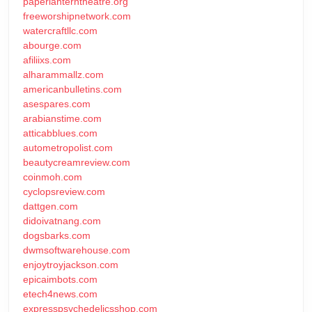
paperlanterntheatre.org
freeworshipnetwork.com
watercraftllc.com
abourge.com
afiliixs.com
alharammallz.com
americanbulletins.com
asespares.com
arabianstime.com
atticabblues.com
autometropolist.com
beautycreamreview.com
coinmoh.com
cyclopsreview.com
dattgen.com
didoivatnang.com
dogsbarks.com
dwmsoftwarehouse.com
enjoytroyjackson.com
epicaimbots.com
etech4news.com
expresspsychedelicsshop.com