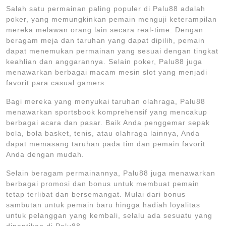
Salah satu permainan paling populer di Palu88 adalah
poker, yang memungkinkan pemain menguji keterampilan
mereka melawan orang lain secara real-time. Dengan
beragam meja dan taruhan yang dapat dipilih, pemain
dapat menemukan permainan yang sesuai dengan tingkat
keahlian dan anggarannya. Selain poker, Palu88 juga
menawarkan berbagai macam mesin slot yang menjadi
favorit para casual gamers.
Bagi mereka yang menyukai taruhan olahraga, Palu88
menawarkan sportsbook komprehensif yang mencakup
berbagai acara dan pasar. Baik Anda penggemar sepak
bola, bola basket, tenis, atau olahraga lainnya, Anda
dapat memasang taruhan pada tim dan pemain favorit
Anda dengan mudah.
Selain beragam permainannya, Palu88 juga menawarkan
berbagai promosi dan bonus untuk membuat pemain
tetap terlibat dan bersemangat. Mulai dari bonus
sambutan untuk pemain baru hingga hadiah loyalitas
untuk pelanggan yang kembali, selalu ada sesuatu yang