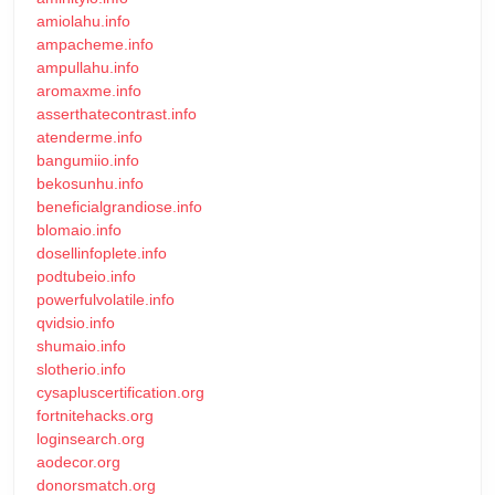
amiolahu.info
ampacheme.info
ampullahu.info
aromaxme.info
asserthatecontrast.info
atenderme.info
bangumiio.info
bekosunhu.info
beneficialgrandiose.info
blomaio.info
dosellinfoplete.info
podtubeio.info
powerfulvolatile.info
qvidsio.info
shumaio.info
slotherio.info
cysapluscertification.org
fortnitehacks.org
loginsearch.org
aodecor.org
donorsmatch.org