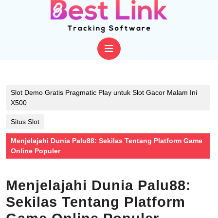
Skip
to
content
Skip
Open
to
content
Button
Slot Demo Gratis Pragmatic Play untuk Slot Gacor Malam Ini
X500
Situs Slot
Menjelajahi Dunia Palu88: Sekilas Tentang Platform Game
Online Populer
Menjelajahi Dunia Palu88:
Sekilas Tentang Platform