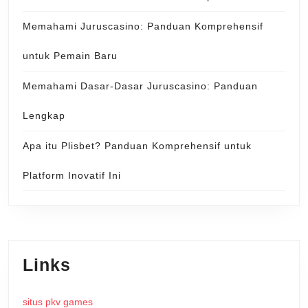
Memahami Juruscasino: Panduan Komprehensif
untuk Pemain Baru
Memahami Dasar-Dasar Juruscasino: Panduan
Lengkap
Apa itu Plisbet? Panduan Komprehensif untuk
Platform Inovatif Ini
Links
situs pkv games