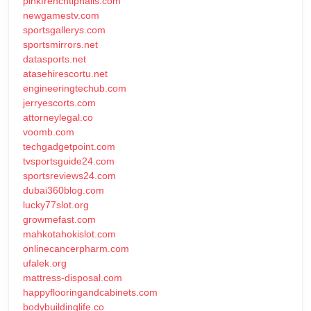
pinkfrenchtipnails.com
newgamestv.com
sportsgallerys.com
sportsmirrors.net
datasports.net
atasehirescortu.net
engineeringtechub.com
jerryescorts.com
attorneylegal.co
voomb.com
techgadgetpoint.com
tvsportsguide24.com
sportsreviews24.com
dubai360blog.com
lucky77slot.org
growmefast.com
mahkotahokislot.com
onlinecancerpharm.com
ufalek.org
mattress-disposal.com
happyflooringandcabinets.com
bodybuildinglife.co