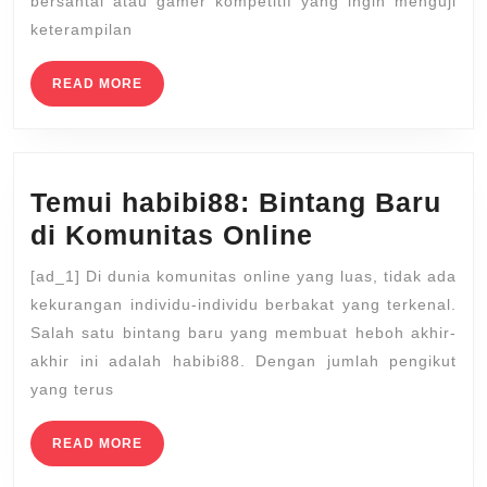
denga
bersantai atau gamer kompetitif yang ingin menguji
keterampilan
Warun
READ
READ MORE
MORE
Temui habibi88: Bintang Baru
Temui
di Komunitas Online
habibi88:
[ad_1] Di dunia komunitas online yang luas, tidak ada
Bintang
kekurangan individu-individu berbakat yang terkenal.
Baru
Salah satu bintang baru yang membuat heboh akhir-
di
akhir ini adalah habibi88. Dengan jumlah pengikut
yang terus
Komunitas
Online
READ
READ MORE
MORE